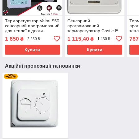
Терморегулятор Valmi S50
Сенсорний
Тер
сенсорний програмований
програмований
прог
для теплої підлоги
терморегулятор Castle Е
тепл
91
1 650
1 115,40
787
₴
₴
2 230 ₴
1 430 ₴
Купити
Купити
Акційні пропозиції та новинки
–25%