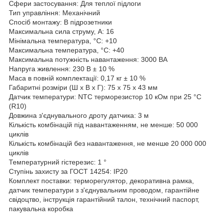
Сфери застосування: Для теплої підлоги
Тип управління: Механічний
Спосіб монтажу: В підрозетники
Максимальна сила струму, A: 16
Мінімальна температура, °C: +10
Максимальна температура, °C: +40
Максимальна потужність навантаження: 3000 ВА
Напруга живлення: 230 В ± 10 %
Маса в повній комплектації: 0,17 кг ± 10 %
Габаритні розміри (Ш х В х Г): 75 х 75 х 43 мм
Датчик температури: NTC терморезистор 10 кОм при 25 °С
(R10)
Довжина з'єднувального дроту датчика: 3 м
Кількість комбінацій під навантаженням, не менше: 50 000
циклів
Кількість комбінацій без навантаження, не менше 20 000 000
циклів
Температурний гістерезис: 1 °
Ступінь захисту за ГОСТ 14254: ІР20
Комплект поставки: терморегулятор, декоративна рамка,
датчик температури з з'єднувальним проводом, гарантійне
свідоцтво, інструкція гарантійний талон, технічний паспорт,
пакувальна коробка