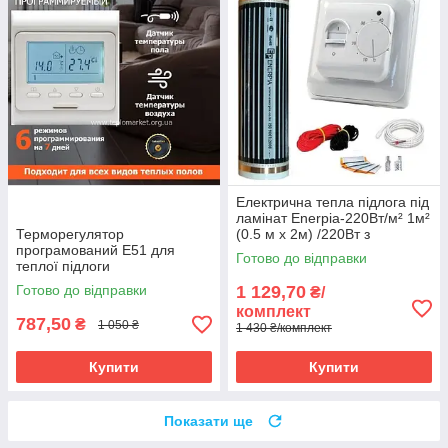
Електрична тепла підлога під
ламінат Enerpia-220Вт/м² 1м²
Терморегулятор
(0.5 м х 2м) /220Вт з
програмований E51 для
терморегулятором RTC 70
Готово до відправки
теплої підлоги
Готово до відправки
1 129,70
₴/
комплект
787,50
₴
1 050 ₴
1 430 ₴/комплект
Купити
Купити
Показати ще