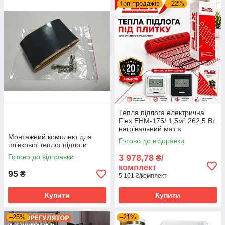
Топ продажів
–22%
Тепла підлога електрична
Flex EHM-175/ 1,5м² 262,5 Вт
нагрівальний мат з
Монтажний комплект для
програмованим
Готово до відправки
плівкової теплої підлоги
терморегулятором Е51
Готово до відправки
3 978,78
₴/
комплект
95
₴
5 101 ₴/комплект
Купити
Купити
–25%
–21%