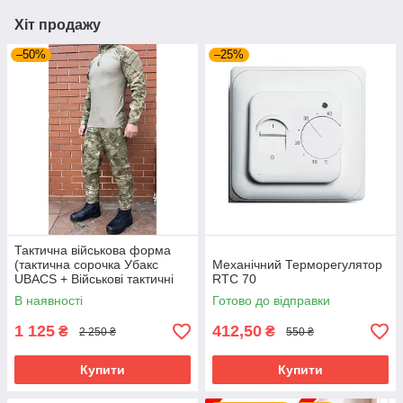
Хіт продажу
–50%
–25%
Тактична військова форма
(тактична сорочка Убакс
Механічний Терморегулятор
UBACS + Військові тактичні
RTC 70
штани) комуфляж олівія
В наявності
Готово до відправки
1 125
412,50
₴
₴
2 250 ₴
550 ₴
Купити
Купити