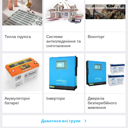
Тепла підлога
Системи
Воєнторг
антизледеніння та
сніготанення
Акумуляторні
Інвертори
Джерела
батареї
безперебійного
живлення
Дивитися всі групи