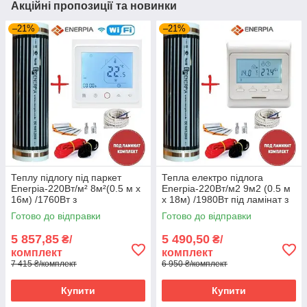
Акційні пропозиції та новинки
–21%
–21%
Теплу підлогу під паркет
Тепла електро підлога
Enerpia-220Вт/м² 8м²(0.5 м х
Enerpia-220Вт/м2 9м2 (0.5 м
16м) /1760Вт з
х 18м) /1980Вт під ламінат з
терморегулятором TWE02
терморегулятором E 51
Готово до відправки
Готово до відправки
Wi-Fi
5 857,85
5 490,50
₴/
₴/
комплект
комплект
7 415 ₴/комплект
6 950 ₴/комплект
Купити
Купити