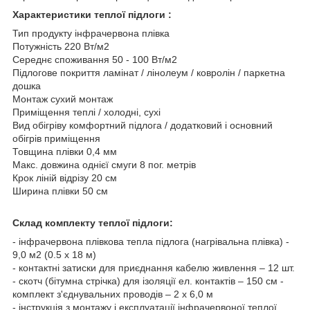
Характеристики теплої підлоги :
Тип продукту інфрачервона плівка
Потужність 220 Вт/м2
Середнє споживання 50 - 100 Вт/м2
Підлогове покриття ламінат / лінолеум / ковролін / паркетна
дошка
Монтаж сухий монтаж
Приміщення теплі / холодні, сухі
Вид обігріву комфортний підлога / додатковий і основний
обігрів приміщення
Товщина плівки 0,4 мм
Макс. довжина однієї смуги 8 пог. метрів
Крок ліній відрізу 20 см
Ширина плівки 50 см
Склад комплекту теплої підлоги:
- інфрачервона плівкова тепла підлога (нагрівальна плівка) -
9,0 м2 (0.5 х 18 м)
- контактні затиски для приєднання кабелю живлення – 12 шт.
- скотч (бітумна стрічка) для ізоляції ел. контактів – 150 см -
комплект з'єднувальних проводів – 2 х 6,0 м
- інструкція з монтажу і експлуатації інфрачервоної теплої