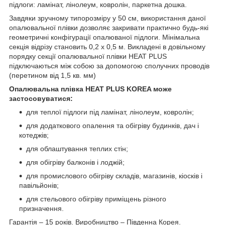
підлоги: ламінат, лінолеум, ковролін, паркетна дошка.
Завдяки зручному типорозміру у 50 см, використання даної
опалювальної плівки дозволяє закривати практично будь-які
геометричні конфігурації опалюваної підлоги. Мінімальна
секція відрізу становить 0,2 х 0,5 м. Викладені в довільному
порядку секції опалювальної плівки HEAT PLUS
підключаються між собою за допомогою сполучних проводів
(перетином від 1,5 кв. мм)
Опалювальна плівка HEAT PLUS KOREA може
застосовуватися:
для теплої підлоги під ламінат, лінолеум, ковролін;
для додаткового опалення та обігріву будинків, дач і
котеджів;
для облаштування теплих стін;
для обігріву балконів і лоджій;
для промислового обігріву складів, магазинів, кіосків і
павільйонів;
для стельового обігріву приміщень різного
призначення.
Гарантія – 15 років. Виробництво – Південна Корея.