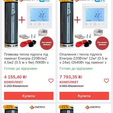
Плівкова тепла підлога під
Опалення і тепла підлога
ламінат Enerpia-220Вт/м2
Enerpia-220Вт/м² 12м² (0.5 м
4,5м2 (0.5 м х 9м) /990Вт з
х 24м) /2640Вт під ламінат з
терморегулятором TWE02
терморегулятором TWE02
Готово до відправки
Готово до відправки
Wi-Fi
Wi-Fi
4 155,40
7 793,35
₴/
₴/
комплект
комплект
5 260 ₴/комплект
9 865 ₴/комплект
Купити
Купити
–21%
–21%