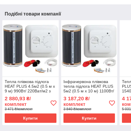
Подібні товари компанії
Тепла плівкова підлога
Інфрачервона плівкова
Тепл
HEAT PLUS 4.5м2 (0.5 м х
тепла підлога HEAT PLUS
PLUS
9 м) 990Вт/ 220Ват/м2 з
5м2 (0.5 м х 10 м) 1100Вт/
1540
механічним
220Ват/м2 з механічним
мех
2 880,93
3 187,20
4 1
₴/
₴/
терморегулятором RTC
терморегулятором RTC
тер
комплект
комплект
ком
70
70
70
3 471 ₴/комплект
3 840 ₴/комплект
5 031
Купити
Купити