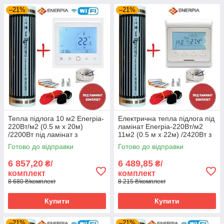
–21%
–21%
Тепла підлога 10 м2 Enerpia-
Електрична тепла підлога під
220Вт/м2 (0.5 м х 20м)
ламінат Enerpia-220Вт/м2
/2200Вт під ламінат з
11м2 (0.5 м х 22м) /2420Вт з
терморегулятором TWE02
терморегулятором E 51
Готово до відправки
Готово до відправки
Wi-Fi
6 857,20
6 489,85
₴/
₴/
комплект
комплект
8 680 ₴/комплект
8 215 ₴/комплект
Купити
Купити
–21%
–21%