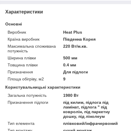
Характеристики
Основні
Виробник
Heat Plus
Країна виробник
Південна Корея
Максимальна споживана
220 Вт/м.кв.
потужність
Ширина плівки
500 мм
Товщина плівки
0.4 мм
Призначення
Для підлоги
Площа обігріву, м2
9
Користувальницькі характеристики
Загальна потужність
1980 Вт
Призначення підлоги
під килим, підлога під
ламінат, підлога " під
ковролін, під паркетну
дошку, під лінолеум
Тип елемента
плівковий/інфрачервоний
Тип монтажу
сухий монтаж