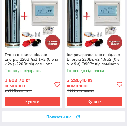
Тепла плівкова підлога
Інфрачервона тепла підлога
Enerpia-220Вт/м2 1м2 (0.5 м
Enerpia-220Вт/м2 4,5м2 (0.5
х 2м) /220Вт під ламінат з
м х 9м) /990Вт під ламінат з
терморегулятором E 51
терморегулятором E 51
Готово до відправки
Готово до відправки
1 603,70
3 286,40
₴/
₴/
комплект
комплект
2 030 ₴/комплект
4 160 ₴/комплект
Купити
Купити
Показати ще