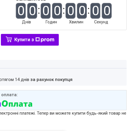
0
0
0
0
0
0
0
0
Днів
Годин
Хвилин
Секунд
Купити з
ротягом 14 днів
за рахунок покупця
лектронні платежі. Тепер ви можете купити будь-який товар не