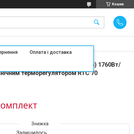
Кошик
ернення
Оплата і доставка
лога HEAT PLUS 8м2 (0.5 м х 16 м) 1760Вт/
анічним терморегулятором RTC 70
/комплект
Залишилось