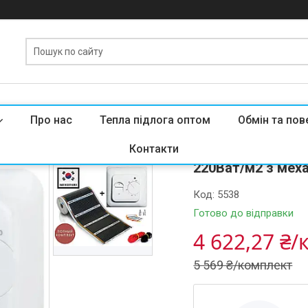
Про нас
Тепла підлога оптом
Обмін та пов
Інфрачервона під
Контакти
220Ват/м2 з мех
Код:
5538
Готово до відправки
4 622,27 ₴
5 569 ₴/комплект