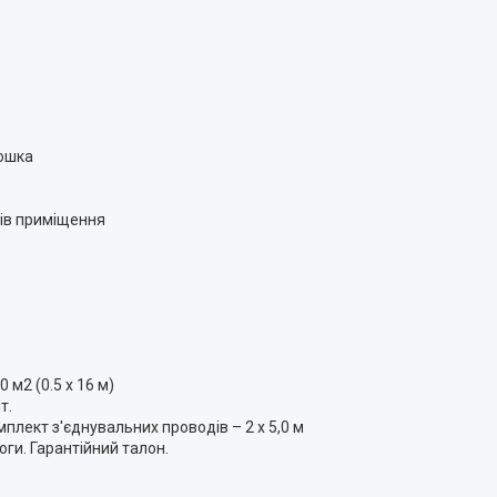
дошка
рів приміщення
 м2 (0.5 х 16 м)
т.
комплект з'єднувальних проводів – 2 х 5,0 м
оги. Гарантійний талон.