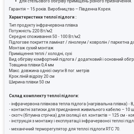
для стельового обігріву приміщень різного призначення.
Гарантія – 15 років. Виробництво – Південна Корея.
Характеристики теплої підлоги :
Тип продукту інфрачервона плівка
Потужність 220 Вт/м2
Середнє споживання 50 - 100 Вт/м2
Підлогове покриття ламінат / лінолеум / ковролін / паркетна 
Монтаж сухий монтаж
Приміщення теплі / холодні, сухі
Вид обігріву комфортний підлога / додатковий і основний обіг
Товщина плівки 0,4 мм
Макс. довжина однієї смуги 8 пог. метрів
Крок ліній відрізу 20 см
Ширина плівки 50 см
Склад комплекту теплої підлоги:
- інфрачервона плівкова тепла підлога (нагрівальна плівка) - 8,0
- контактні затиски для приєднання живильного кабелю – 10 ш
- скотч (бітумна стрічка) для ізоляції ел. контактів – 125 см - 
- інструкція з монтажу і експлуатації інфрачервоної теплої підл
- механічний терморегулятор для теплої підлоги RTC 70.