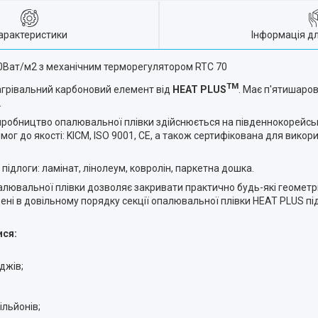
арактеристики
Інформація д
220Ват/м2 з механічним терморегулятором RTC 70
ТМ
агрівальний карбоновий елемент від
HEAT PLUS
. Має п'ятишаров
.
иробництво опалювальної плівки здійснюється на південнокорейсько
мог до якості: KICM, ISO 9001, CE, а також сертифікована для викори
ідлоги: ламінат, лінолеум, ковролін, паркетна дошка.
алювальної плівки дозволяє закривати практично будь-які геометр
кладені в довільному порядку секції опалювальної плівки HEAT PLUS 
ися:
джів;
ільйонів;