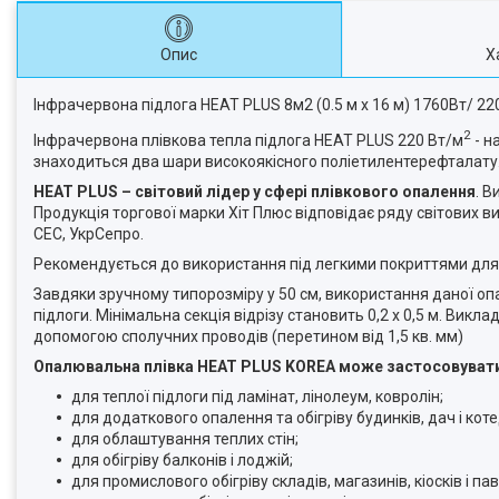
Опис
Х
Інфрачервона підлога HEAT PLUS 8м2 (0.5 м х 16 м) 1760Вт/ 
2
Інфрачервона плівкова тепла підлога HEAT PLUS 220 Вт/м
- н
знаходиться два шари високоякісного поліетилентерефталату
HEAT PLUS – світовий лідер у сфері плівкового опалення
. В
Продукція торгової марки Хіт Плюс відповідає ряду світових ви
СЕС, УкрСепро.
Рекомендується до використання під легкими покриттями для п
Завдяки зручному типорозміру у 50 см, використання даної оп
підлоги. Мінімальна секція відрізу становить 0,2 х 0,5 м. Ви
допомогою сполучних проводів (перетином від 1,5 кв. мм)
Опалювальна плівка HEAT PLUS KOREA може застосовуват
для теплої підлоги під ламінат, лінолеум, ковролін;
для додаткового опалення та обігріву будинків, дач і коте
для облаштування теплих стін;
для обігріву балконів і лоджій;
для промислового обігріву складів, магазинів, кіосків і пав