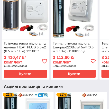
Плівкова тепла підлога під
Тепла плівкова підлога
Тепл
ламінат HEAT PLUS 5.5м2
Enerpia-220Вт/м² 5м² (0.5
Ener
(0.5 м х 11 м) 1210Вт/
м х 10м) /1100Вт під
м х 
220Ват/м2 з механічним
ламінат з
ламі
3 410,47
3 112,60
8 2
₴/
₴/
терморегулятором RTC
терморегулятором RTC
тер
комплект
комплект
ком
70
70
Wi-F
4 109 ₴/комплект
3 940 ₴/комплект
10 41
Купити
Купити
Акційні пропозиції та новинки
–21%
–21%