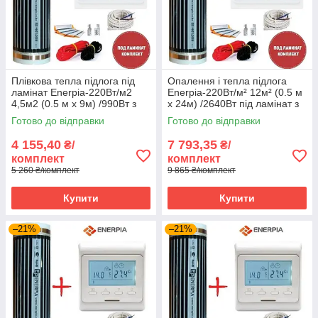
Плівкова тепла підлога під
Опалення і тепла підлога
ламінат Enerpia-220Вт/м2
Enerpia-220Вт/м² 12м² (0.5 м
4,5м2 (0.5 м х 9м) /990Вт з
х 24м) /2640Вт під ламінат з
терморегулятором TWE02
терморегулятором TWE02
Готово до відправки
Готово до відправки
Wi-Fi
Wi-Fi
4 155,40
7 793,35
₴/
₴/
комплект
комплект
5 260 ₴/комплект
9 865 ₴/комплект
Купити
Купити
–21%
–21%