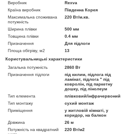
Виробник
Rexva
Країна виробник
Південна Корея
Максимальна споживана
220 Вт/м.кв.
потужність
Ширина плівки
500 мм
Товщина плівки
0.4 мм
Призначення
Для підлоги
Площа обігріву, м2
13
Користувальницькі характеристики
Загальна потужність
2860 Вт
Призначення підлоги
під килим, підлога під
ламінат, підлога " під
ковролін, під паркетну
дошку, під лінолеум
Тип елемента
плівковий/інфрачервоний
Тип монтажу
сухий монтаж
Приміщення
у житловій кімнаті, у
коридор, на балкон
Довжина
26 м
Потужність на квадратний
220 Вт/м2