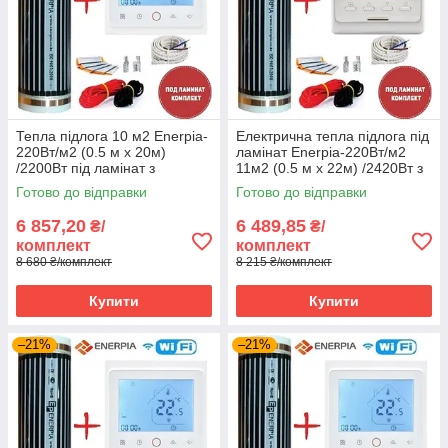
Тепла підлога 10 м2 Enerpia-
Електрична тепла підлога під
220Вт/м2 (0.5 м х 20м)
ламінат Enerpia-220Вт/м2
/2200Вт під ламінат з
11м2 (0.5 м х 22м) /2420Вт з
терморегулятором TWE02
терморегулятором E 51
Готово до відправки
Готово до відправки
Wi-Fi
6 857,20
6 489,85
₴/
₴/
комплект
комплект
8 680 ₴/комплект
8 215 ₴/комплект
Купити
Купити
–21%
–21%