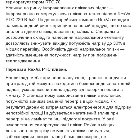
терморегулятором RTC 70
Новинка на ринку інфрачервоних плівкових підлог —
Інфрачервона саморегулююча плівкова тепла підлога RexVa
PTC 220 Вт/м
2
. Південнокорейська компанія RexVa виводить
на міжнародний ринок принципово новий продукт, що не має
аналогів гідного співвідношення ціна/якість. Спеціально
розроблений склад та нанесення нагрівального елементу
дозволяють знижувати вихідну потужність нагріву до 30% в
місцях перегріву. Особливість даної нагрівальної плівки —
здатність зменшення потужності нагріву при погіршенні
тепловідведення.
Переваги
RexVa
PTC плівки.
Наприклад: меблі при переплануванні, іграшки та подушки
при іграх дітей можуть знаходитися безпосередньо на теплій
підлозі, ускладнюючи тепловіддачу від поверхні підлоги в
кімнату. У стандартному використанні плівки з постійною
потужністю виникає значний перегрів в цих місцях. Як
результат даремно витрачається електроенергія для підігріву
непотрібної площі і відбувається негативний вплив при
перегріві на ламінат та інші підлогові покриття. У разі
використання саморегулюючої плівки RexVa в місцях
локального перегріву потужність плівки знижується,
забезпечуючи підігрів площі більш рівномірно, не