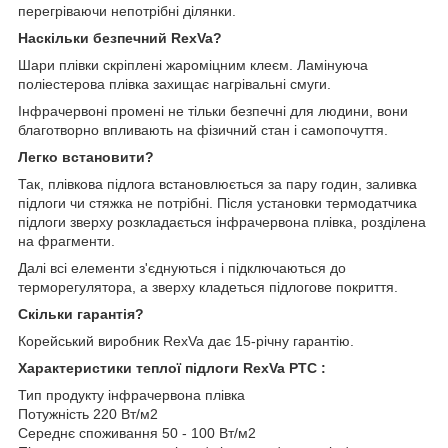
перегріваючи непотрібні ділянки.
Наскільки безпечний Rex
V
a?
Шари плівки скріплені жароміцним клеєм. Ламінуюча
поліестерова плівка захищає нагрівальні смуги.
Інфрачервоні промені не тільки безпечні для людини, вони
благотворно впливають на фізичний стан і самопочуття.
Легко встановити?
Так, плівкова підлога встановлюється за пару годин, заливка
підлоги чи стяжка не потрібні. Після установки термодатчика
підлоги зверху розкладається інфрачервона плівка, розділена
на фрагменти.
Далі всі елементи з'єднуються і підключаються до
терморегулятора, а зверху кладеться підлогове покриття.
Скільки гарантія?
Корейський виробник RexVa дає 15-річну гарантію.
Характеристики теплої підлоги
RexVa
PTC
:
Тип продукту інфрачервона плівка
Потужність 220 Вт/м2
Середнє споживання 50 - 100 Вт/м2