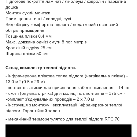
Підлогове покриття ламінат / лінолеум / ковролін / паркетна
дошка
Монтаж сухий монтаж
Приміщення теплі / холодні, сухі
Вид обігріву комфортна підлога / додатковий і основний
обігрів приміщення
Товщина плівки 0,4 мм
Макс. довжина однієї смуги 8 пог. метрів
Крок ліній відрізу 25 см
Ширина плівки 50 см
Склад комплекту теплої підлоги:
- інфрачервона плівкова тепла підлога (нагрівальна плівка) -
13,0 м2 (0.5 х 26 м)
- контактні затиски для приєднання кабелю живлення – 14 шт.
- скотч (бітумна стрічка) для ізоляції ел. контактів – 175 см -
комплект з'єднувальних проводів – 2 х 7,0 м
- інструкція з монтажу і експлуатації інфрачервоної теплої
підлоги. Гарантійний талон.
- механічний терморегулятор для теплої підлоги RTC 70