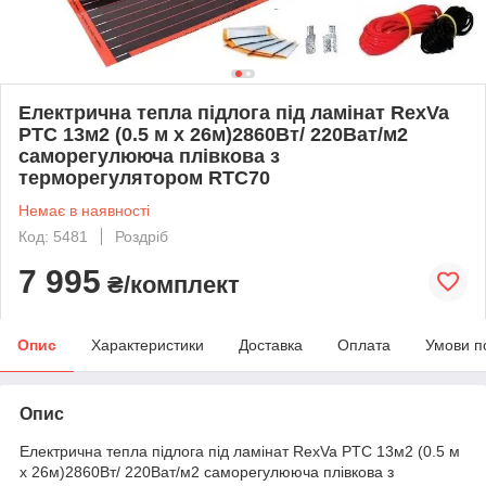
Електрична тепла підлога під ламінат RexVa
PTC 13м2 (0.5 м х 26м)2860Вт/ 220Ват/м2
саморегулююча плівкова з
терморегулятором RTC70
Немає в наявності
Код: 5481
Роздріб
7 995
₴/комплект
Опис
Характеристики
Доставка
Оплата
Умови п
Опис
Електрична тепла підлога під ламінат RexVa PTC 13м2 (0.5 м
х 26м)2860Вт/ 220Ват/м2 саморегулююча плівкова з