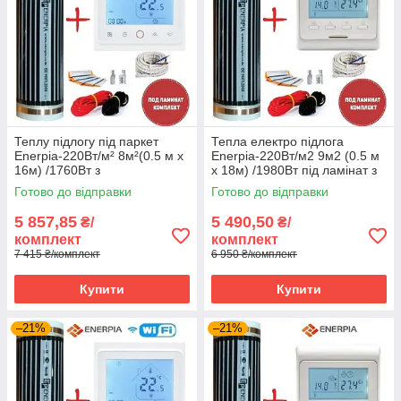
Теплу підлогу під паркет
Тепла електро підлога
Enerpia-220Вт/м² 8м²(0.5 м х
Enerpia-220Вт/м2 9м2 (0.5 м
16м) /1760Вт з
х 18м) /1980Вт під ламінат з
терморегулятором TWE02
терморегулятором E 51
Готово до відправки
Готово до відправки
Wi-Fi
5 857,85
5 490,50
₴/
₴/
комплект
комплект
7 415 ₴/комплект
6 950 ₴/комплект
Купити
Купити
–21%
–21%