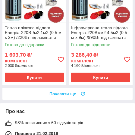
Тепла плівкова підлога
Інфрачервона тепла підлога
Enerpia-220Вт/м2 1м2 (0.5 м
Enerpia-220Вт/м2 4,5м2 (0.5
х 2м) /220Вт під ламінат з
м х 9м) /990Вт під ламінат з
терморегулятором E 51
терморегулятором E 51
Готово до відправки
Готово до відправки
1 603,70
3 286,40
₴/
₴/
комплект
комплект
2 030 ₴/комплект
4 160 ₴/комплект
Купити
Купити
Показати ще
Про нас
98% позитивних з 60 відгуків за рік
Працює з 21.02.2019