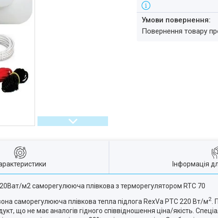
повернення товару п
арактеристики
Інформація д
/ 220Ват/м2 саморегулююча плівкова з терморегулятором RTC 70
2
вона саморегулююча плівкова тепла підлога RexVa PTC 220 Вт/м
.
т, що не має аналогів гідного співвідношення ціна/якість. Спеці