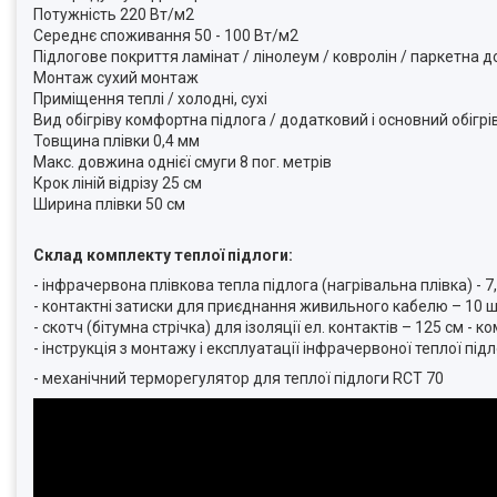
Потужність 220 Вт/м2
Середнє споживання 50 - 100 Вт/м2
Підлогове покриття ламінат / лінолеум / ковролін / паркетна 
Монтаж сухий монтаж
Приміщення теплі / холодні, сухі
Вид обігріву комфортна підлога / додатковий і основний обігр
Товщина плівки 0,4 мм
Макс. довжина однієї смуги 8 пог. метрів
Крок ліній відрізу 25 см
Ширина плівки 50 см
Склад комплекту теплої підлоги:
- інфрачервона плівкова тепла підлога (нагрівальна плівка) - 7,0
- контактні затиски для приєднання живильного кабелю – 10 ш
- скотч (бітумна стрічка) для ізоляції ел. контактів – 125 см - 
- інструкція з монтажу і експлуатації інфрачервоної теплої підл
- механічний терморегулятор для теплої підлоги RCT 70