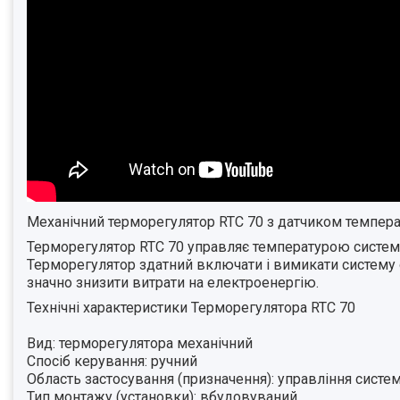
М
еханічний терморегулятор
RTC
70
з датчиком темпера
Терморегулятор
RTC
70
управляє температурою системи 
Терморегулятор здатний включати і вимикати систему о
значно знизити витрати на електроенергію.
Технічні характеристики Терморегулятора
RTC
70
Вид: терморегулятора механічний
Спосіб керування: ручний
Область застосування (призначення): управління систем
Тип монтажу (установки): вбудовуваний