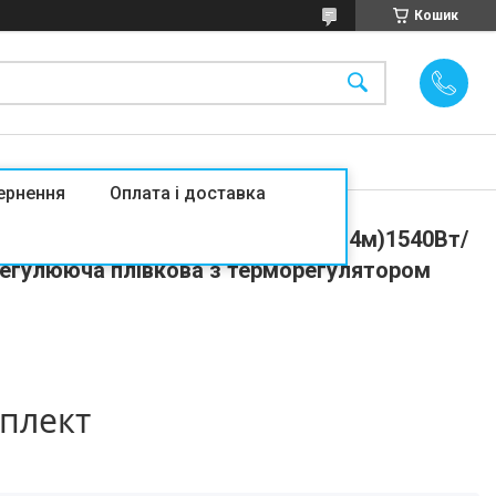
Кошик
ернення
Оплата і доставка
д паркет RexVa PTC 7м2 (0.5 м х 14м)1540Вт/
егулююча плівкова з терморегулятором
мплект