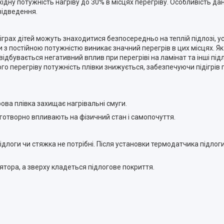
ну потужність нагріву до 30% в місцях перегріву. Особливість дан
відведення.
 іграх дітей можуть знаходитися безпосередньо на теплій підлозі, 
ки з постійною потужністю виникає значний перегрів в цих місцях. 
відбувається негативний вплив при перегріві на ламінат та інші підл
 перегріву потужність плівки знижується, забезпечуючи підігрів п
ова плівка захищає нагрівальні смуги.
аготворно впливають на фізичний стан і самопочуття.
підлоги чи стяжка не потрібні. Після установки термодатчика підло
ятора, а зверху кладеться підлогове покриття.