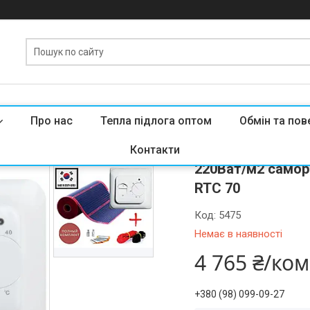
Про нас
Тепла підлога оптом
Обмін та пов
Тепла підлога пі
Контакти
220Ват/м2 самор
RTC 70
Код:
5475
Немає в наявності
4 765 ₴/ко
+380 (98) 099-09-27