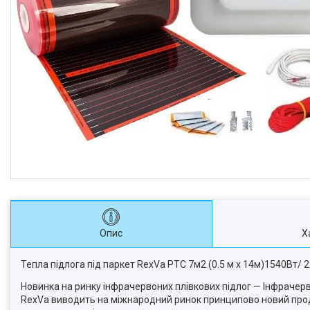
Опис
Х
Тепла підлога під паркет RexVa PTC 7м2 (0.5 м х 14м)1540Вт
Новинка на ринку інфрачервоних плівкових підлог — Інфрачер
RexVa виводить на міжнародний ринок принципово новий продук