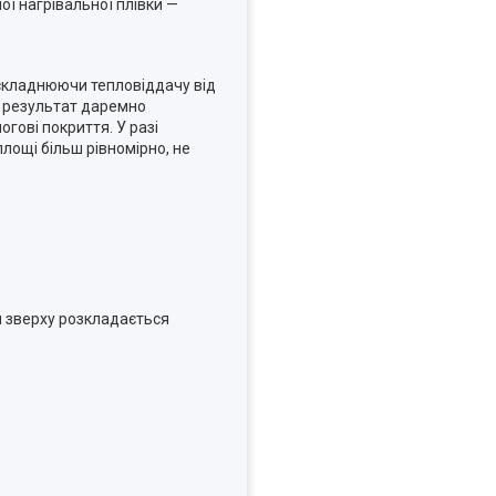
ої нагрівальної плівки —
ускладнюючи тепловіддачу від
Як результат даремно
огові покриття. У разі
лощі більш рівномірно, не
ги зверху розкладається