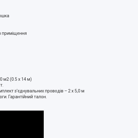
дошка
ів приміщення
 м2 (0.5 х 14 м)
т.
комплект з'єднувальних проводів – 2 х 5,0 м
оги. Гарантійний талон.