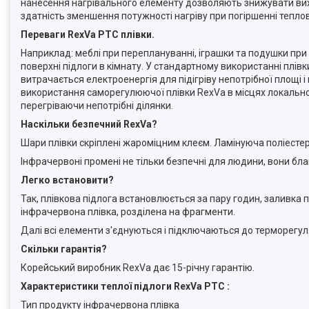
нанесення нагрівального елементу дозволяють знижувати вихід
здатність зменшення потужності нагріву при погіршенні тепло
Переваги
RexVa
PTC плівки.
Наприклад: меблі при переплануванні, іграшки та подушки при
поверхні підлоги в кімнату. У стандартному використанні плів
витрачається електроенергія для підігріву непотрібної площі і 
використання саморегулюючої плівки RexVa в місцях локального
перегріваючи непотрібні ділянки.
Наскільки безпечний Rex
V
a?
Шари плівки скріплені жароміцним клеєм. Ламінуюча поліестер
Інфрачервоні промені не тільки безпечні для людини, вони бл
Легко встановити?
Так, плівкова підлога встановлюється за пару годин, заливка 
інфрачервона плівка, розділена на фрагменти.
Далі всі елементи з'єднуються і підключаються до терморегул
Скільки гарантія?
Корейський виробник RexVa дає 15-річну гарантію.
Характеристики теплої підлоги
RexVa
PTC
:
Тип продукту інфрачервона плівка