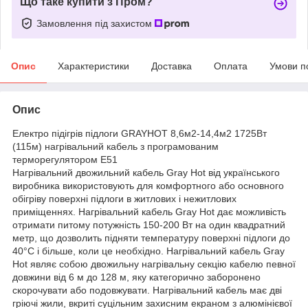
Що таке купити з Пром?
Замовлення під захистом
Опис
Характеристики
Доставка
Оплата
Умови п
Опис
Електро підігрів підлоги GRAYHOT 8,6м2-14,4м2 1725Вт
(115м) нагрівальний кабель з програмованим
терморегулятором E51
Нагрівальний двожильний кабель Gray Hot від українського
виробника використовують для комфортного або основного
обігріву поверхні підлоги в житлових і нежитлових
приміщеннях. Нагрівальний кабель Gray Hot дає можливість
отримати питому потужність 150-200 Вт на один квадратний
метр, що дозволить підняти температуру поверхні підлоги до
40°C і більше, коли це необхідно. Нагрівальний кабель Gray
Hot являє собою двожильну нагрівальну секцію кабелю певної
довжини від 6 м до 128 м, яку категорично заборонено
скорочувати або подовжувати. Нагрівальний кабель має дві
гріючі жили, вкриті суцільним захисним екраном з алюмінієвої