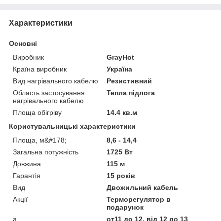
Характеристики
Основні
Виробник
GrayHot
Країна виробник
Україна
Вид нагрівального кабелю
Резистивний
Область застосування
Тепла підлога
нагрівального кабелю
Площа обігріву
14.4 кв.м
Користувальницькі характеристики
Площа, м&#178;
8,6 - 14,4
Загальна потужність
1725 Вт
Довжина
115 м
Гарантія
15 років
Вид
Двожильний кабель
Акції
Терморегулятор в
подарунок
а
от11 до 12, від 12 до 13