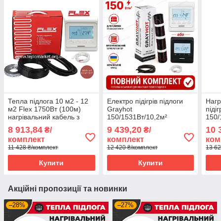
Тепла підлога 10 м2 - 12
Електро підігрів підлоги
Нагр
м2 Flex 1750Вт (100м)
Grayhot
піді
нагрівальний кабель з
150/1531Вт/10,2м²
150/
програмованим
нагрівальний мат з
про
8 913,84
9 439,20
10 
₴/
₴/
терморегулятором E51
програмованим
терм
комплект
комплект
ком
терморегулятором E51
11 428 ₴/комплект
12 420 ₴/комплект
13 62
Купити
Купити
Акційні пропозиції та новинки
–28%
–27%