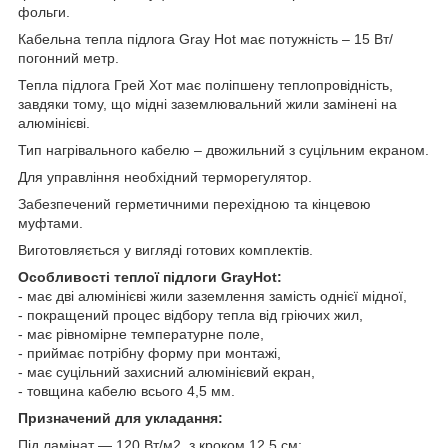
фольги.
Кабельна тепла підлога Gray Hot має потужність – 15 Вт/
погонний метр.
Тепла підлога Грей Хот має поліпшену теплопровідність,
завдяки тому, що мідні заземлювальний жили замінені на
алюмінієві.
Тип нагрівального кабелю – двожильний з суцільним екраном.
Для управління необхідний терморегулятор.
Забезпечений герметичними перехідною та кінцевою
муфтами.
Виготовляється у вигляді готових комплектів.
Особливості теплої підлоги GrayHot:
- має дві алюмінієві жили заземлення замість однієї мідної,
- покращений процес відбору тепла від гріючих жил,
- має рівномірне температурне поле,
- приймає потрібну форму при монтажі,
- має суцільний захисний алюмінієвий екран,
- товщина кабелю всього 4,5 мм.
Призначений для укладання:
Під ламінат — 120 Вт/м2, з кроком 12,5 см;