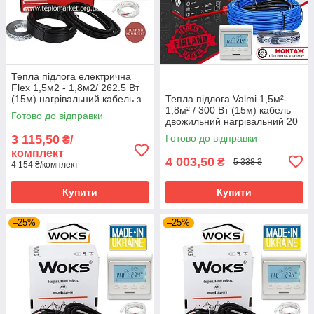
Тепла підлога електрична
Flex 1,5м2 - 1,8м2/ 262.5 Вт
(15м) нагрівальний кабель з
Тепла підлога Valmi 1,5м²-
програмованим
1,8м² / 300 Вт (15м) кабель
Готово до відправки
терморегулятором E51
двожильний нагрівальний 20
Вт/м з терморегулятором E51
3 115,50
Готово до відправки
₴/
комплект
4 003,50
₴
5 338 ₴
4 154 ₴/комплект
Купити
Купити
–25%
–25%