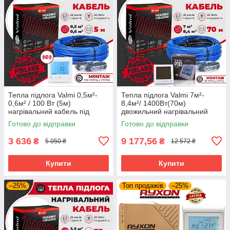
Тепла підлога Valmi 0,5м²-
Тепла підлога Valmi 7м²-
0,6м² / 100 Вт (5м)
8,4м²/ 1400Вт(70м)
нагрівальний кабель під
двожильний нагрівальний
плитку 20 Вт/м з
кабель 20 Вт/м з
Готово до відправки
Готово до відправки
терморегулятором TWE02
терморегулятором Valmi P30
Wi-fi
3 636
9 177,56
₴
₴
5 050 ₴
12 572 ₴
Купити
Купити
–25%
Топ продажів
–25%