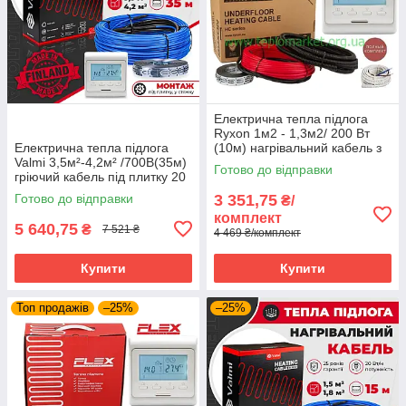
Електрична тепла підлога
Ryxon 1м2 - 1,3м2/ 200 Вт
Електрична тепла підлога
(10м) нагрівальний кабель з
Valmi 3,5м²-4,2м² /700В(35м)
програмованим
Готово до відправки
гріючий кабель під плитку 20
терморегулятором E51
Вт/м з терморегулятором E51
Готово до відправки
3 351,75
₴/
комплект
5 640,75
₴
7 521 ₴
4 469 ₴/комплект
Купити
Купити
Топ продажів
–25%
–25%