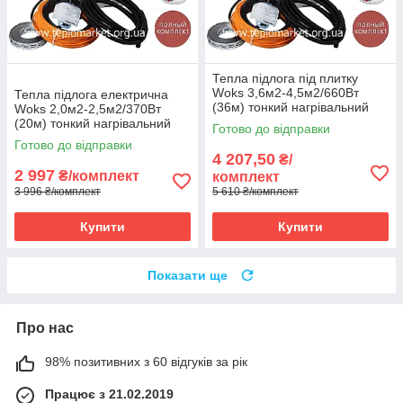
Тепла підлога під плитку
Woks 3,6м2-4,5м2/660Вт
Тепла підлога електрична
(36м) тонкий нагрівальний
Woks 2,0м2-2,5м2/370Вт
кабель +терморегулятор E51
(20м) тонкий нагрівальний
Готово до відправки
кабель під
Готово до відправки
плитку+терморегулятор E51
4 207,50
₴/
2 997
₴/комплект
комплект
3 996 ₴/комплект
5 610 ₴/комплект
Купити
Купити
Показати ще
Про нас
98% позитивних з 60 відгуків за рік
Працює з 21.02.2019