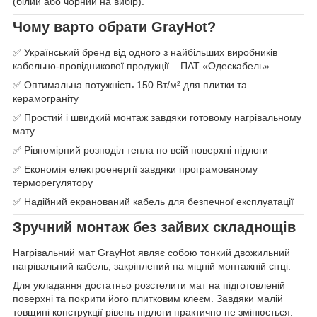
(білий або чорний на вибір).
Чому варто обрати GrayHot?
✅ Український бренд від одного з найбільших виробників
кабельно-провідникової продукції – ПАТ «Одескабель»
✅ Оптимальна потужність 150 Вт/м² для плитки та
керамограніту
✅ Простий і швидкий монтаж завдяки готовому нагрівальному
мату
✅ Рівномірний розподіл тепла по всій поверхні підлоги
✅ Економія електроенергії завдяки програмованому
терморегулятору
✅ Надійний екранований кабель для безпечної експлуатації
Зручний монтаж без зайвих складнощів
Нагрівальний мат GrayHot являє собою тонкий двожильний
нагрівальний кабель, закріплений на міцній монтажній сітці.
Для укладання достатньо розстелити мат на підготовленій
поверхні та покрити його плитковим клеєм. Завдяки малій
товщині конструкції рівень підлоги практично не змінюється.