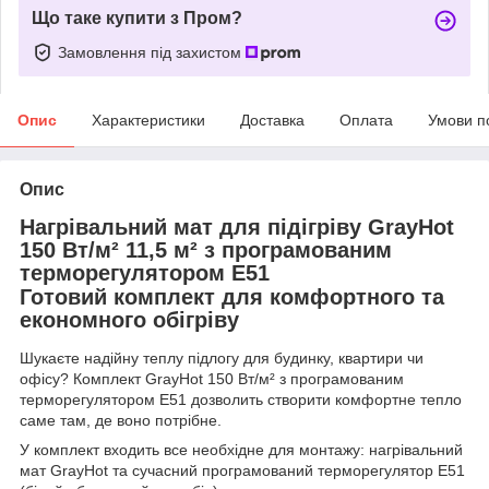
Що таке купити з Пром?
Замовлення під захистом
Опис
Характеристики
Доставка
Оплата
Умови п
Опис
Нагрівальний мат для підігріву GrayHot
150 Вт/м² 11,5 м² з програмованим
терморегулятором E51
Готовий комплект для комфортного та
економного обігріву
Шукаєте надійну теплу підлогу для будинку, квартири чи
офісу? Комплект GrayHot 150 Вт/м² з програмованим
терморегулятором E51 дозволить створити комфортне тепло
саме там, де воно потрібне.
У комплект входить все необхідне для монтажу: нагрівальний
мат GrayHot та сучасний програмований терморегулятор E51