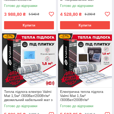
нагрівальний мат
терморегулятором Valmi P30
Готово до відправки
Готово до відправки
терморегулятором TWE02
Wi-Fi
3 988,80
4 528,80
₴
₴
5 540 ₴
6 290 ₴
Купити
Купити
–27%
–27%
Тепла підлога електро Valmi
Електрична тепла підлога
Mat 1,5м² /300Ват/200Вт/м²
Valmi Mat 1,5м²
двожильний кабельний мат з
/300Ват/200Вт/м²
терморегулятором TWE02
нагрівальний мат
Готово до відправки
Готово до відправки
Wi-Fi
терморегулятором Valmi P30