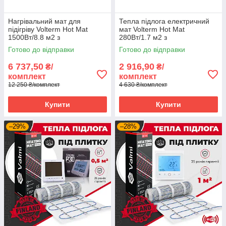
Нагрівальний мат для
Тепла підлога електричний
підігріву Volterm Hot Mat
мат Volterm Hot Mat
1500Вт/8.8 м2 з
280Вт/1.7 м2 з
програмованим
програмованим
Готово до відправки
Готово до відправки
терморегулятором E51
терморегулятором E51
6 737,50
2 916,90
₴/
₴/
комплект
комплект
12 250 ₴/комплект
4 630 ₴/комплект
Купити
Купити
–29%
–28%