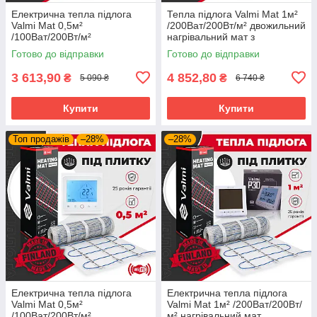
Електрична тепла підлога
Тепла підлога Valmi Mat 1м²
Valmi Mat 0,5м²
/200Ват/200Вт/м² двожильний
/100Ват/200Вт/м²
нагрівальний мат з
нагрівальний мат
терморегулятором TWE02
Готово до відправки
Готово до відправки
терморегулятором Valmi P30
Wi-Fi
3 613,90
4 852,80
₴
₴
5 090 ₴
6 740 ₴
Купити
Купити
Топ продажів
–28%
–28%
Електрична тепла підлога
Електрична тепла підлога
Valmi Mat 0,5м²
Valmi Mat 1м² /200Ват/200Вт/
/100Ват/200Вт/м²
м² нагрівальний мат