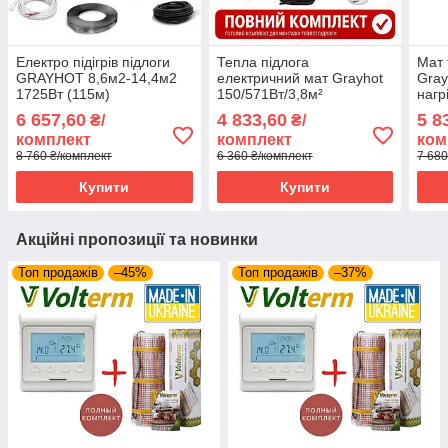
Електро підігрів підлоги
Тепла підлога
Мат 
GRAYHOT 8,6м2-14,4м2
електричний мат Grayhot
Gray
1725Вт (115м)
150/571Вт/3,8м²
нагр
нагрівальний кабель з
нагрівальний з
про
6 657,60
4 833,60
5 8
₴/
₴/
програмованим
програмованим
терм
комплект
комплект
ком
терморегулятором E51
терморегулятором E51
8 760 ₴/комплект
6 360 ₴/комплект
7 680
Купити
Купити
Акційні пропозиції та новинки
Топ продажів
–45%
Топ продажів
–37%