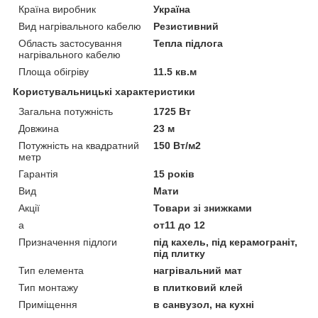
Країна виробник
Україна
Вид нагрівального кабелю
Резистивний
Область застосування
Тепла підлога
нагрівального кабелю
Площа обігріву
11.5 кв.м
Користувальницькі характеристики
Загальна потужність
1725 Вт
Довжина
23 м
Потужність на квадратний
150 Вт/м2
метр
Гарантія
15 років
Вид
Мати
Акції
Товари зі знижками
а
от11 до 12
Призначення підлоги
під кахель, під керамограніт,
під плитку
Тип елемента
нагрівальний мат
Тип монтажу
в плитковий клей
Приміщення
в санвузол, на кухні