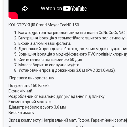
КОНСТРУКЦІЯ Grand Meyer EcoNG 150
Багатодротові нагрівальні жили із сплавів CuNi, CuCr, NiCr
Внутрішня ізоляція з термостійкого зшитого поліетилену 
Екран з алюмінієвої фольги.
Дренажний провідник з багатодротяних мідних луджених
Зовнішня ізоляція з модифікованого PVC полівінілхлориду
Синтетична сітка шириною 50 див
Малогабаритна сполучна муфта.
Установчий провід довжиною 3,0 м (PVC 3x1,0мм2).
Переваги використання
Потужність 150 Вт/м2
Економічний.
Розроблений спеціально для укладання під плитку.
Елементарний монтаж.
Діаметр кабелю всього 3.6 мм.
Висока якість.
Склад комплекту: Нагрівальний мат. Гофра. Гарантійний сертиф