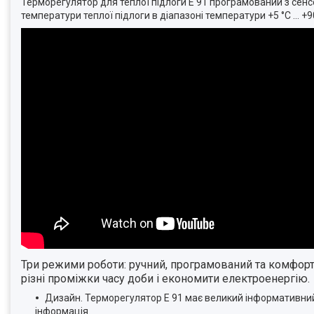
Терморегулятор для теплої підлоги Е 91 програмований з се
температури теплої підлоги в діапазоні температури +5 °С ... +90
Три режими роботи: ручний, програмований та комфорт
різні проміжки часу доби і економити електроенергію.
Дизайн. Терморегулятор Е 91 має великий інформативний 
інформація.