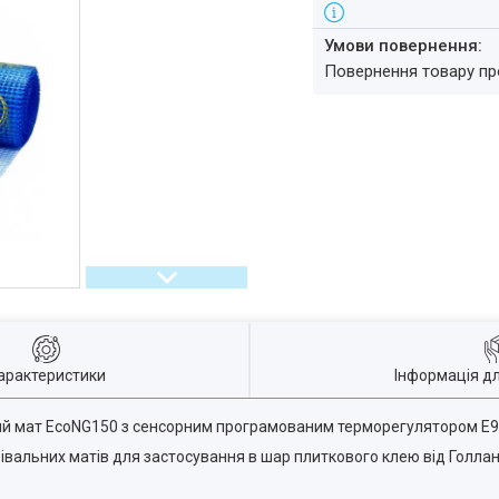
повернення товару п
арактеристики
Інформація д
ий мат EcoNG150 з сенсорним програмованим терморегулятором E
грівальних матів для застосування в шар плиткового клею від Голл