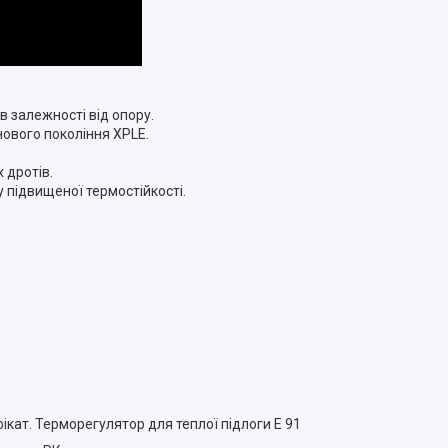
 в залежності від опору.
нового покоління XPLE.
 дротів.
 підвищеної термостійкості.
ікат. Терморегулятор для теплої підлоги E 91