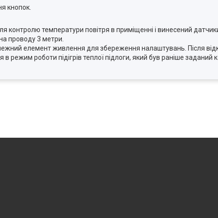
я кнопок.
ля контролю температури повітря в приміщенні і винесений датчик
на проводу 3 метри.
алежний елемент живлення для збереження налаштувань. Після від
 режим роботи підігрів теплої підлоги, який був раніше заданий 