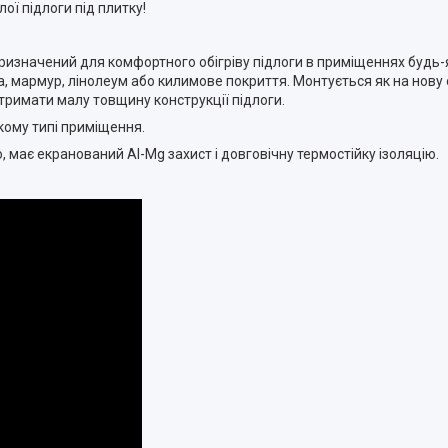
ої підлоги під плитку!
изначений для комфортного обігріву підлоги в приміщеннях будь-
 мармур, лінолеум або килимове покриття. Монтується як на нову ос
тримати малу товщину конструкції підлоги.
кому типі приміщення.
 має екранований Al-Mg захист і довговічну термостійку ізоляцію.