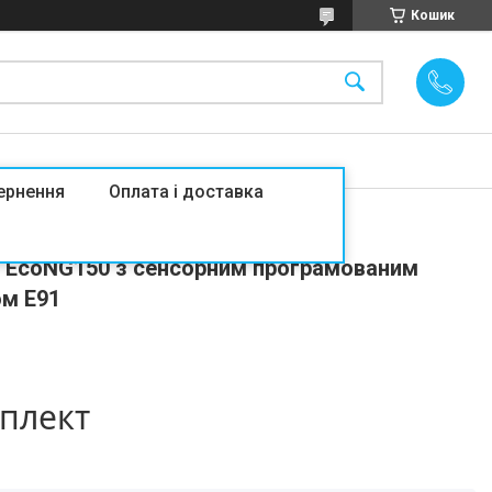
Кошик
ернення
Оплата і доставка
аднання Grand Meyer 150Вт/1м2
т EcoNG150 з сенсорним програмованим
м E91
мплект