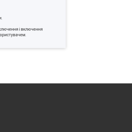
и.
ключення і включення
користувачем.