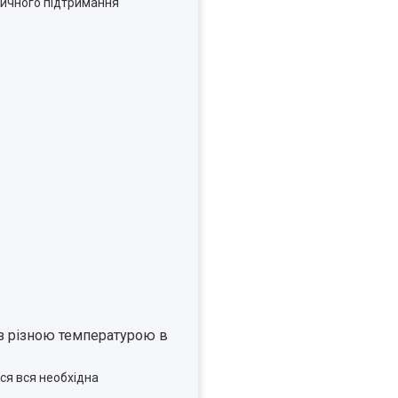
тичного підтримання
 з різною температурою в
ся вся необхідна