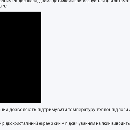
нсорним РК дисплеєм, двома датчиками застосовується для автома
 °С.
ний дозволяють підтримувати температуру теплої підлоги
рідкокристалічний екран з синім підсвічуванням на який виводить