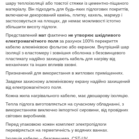
шару теплоізоляції або товстої стяжки із цементно-піщаного
матеріалу. Він підходить для будь-яких підлогових покриттів,
включаючи декорований камінь, плитку, кахель, мармур і
застосовується на площах, де немає можливості істотно
збільшити висоту підлоги.
Представлений
мат
фактично
не утворює шкідливого
електромагнітного поля
за рахунок 100% перекриття
кабелю алюмінієвою фольгою або екраном. Внутрішній шар
ізоляції з еластомеру і зовнішня оболонка з безсвинцевого
пластикату надійно захищають кабель для нагріву від
механічних та інших впливів ззовні.
Призначений для використання в житлових приміщеннях.
Завдяки захисному алюмінієвому екрану надійно захищений
від електромагнітного поля.
Кожна жила нагрівального кабелю, має двошарову ізоляцію.
Тепла підлога виготовляється на сучасному обладнанні, з
використанням виключно імпортної сировини, від провідних
світових виробників.
Перед упаковкою кожен комплект электропідлоги
перевіряється на герметичність у водяних ваннах.
Ізоляція кабелю – безсвинцева, CST-UV