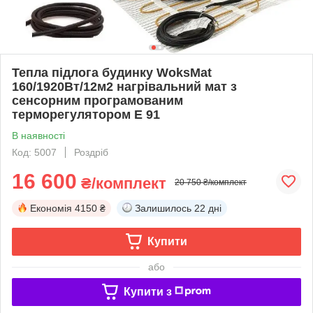
Тепла підлога будинку WoksMat
160/1920Вт/12м2 нагрівальний мат з
сенсорним програмованим
терморегулятором E 91
В наявності
Код: 5007
Роздріб
16 600
₴/комплект
20 750 ₴/комплект
Економія
4150 ₴
Залишилось
22 дні
Купити
або
Купити з