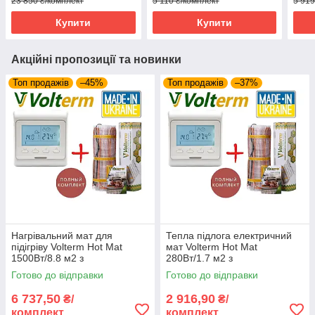
23 850 ₴/комплект
5 110 ₴/комплект
5 919
Купити
Купити
Акційні пропозиції та новинки
Топ продажів
–45%
Топ продажів
–37%
Нагрівальний мат для
Тепла підлога електричний
підігріву Volterm Hot Mat
мат Volterm Hot Mat
1500Вт/8.8 м2 з
280Вт/1.7 м2 з
програмованим
програмованим
Готово до відправки
Готово до відправки
терморегулятором E51
терморегулятором E51
6 737,50
2 916,90
₴/
₴/
комплект
комплект