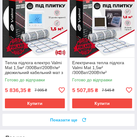
Тепла підлога електро Valmi
Електрична тепла підлога
Mat 1,5м² /300Ват/200Вт/м²
Valmi Mat 1,5м²
двожильний кабельний мат з
/300Ват/200Вт/м²
терморегулятором TWE02
нагрівальний мат
Готово до відправки
Готово до відправки
Wi-Fi
терморегулятором Valmi P30
5 836,35
5 507,85
₴
₴
7 995 ₴
7 545 ₴
Купити
Купити
Показати ще