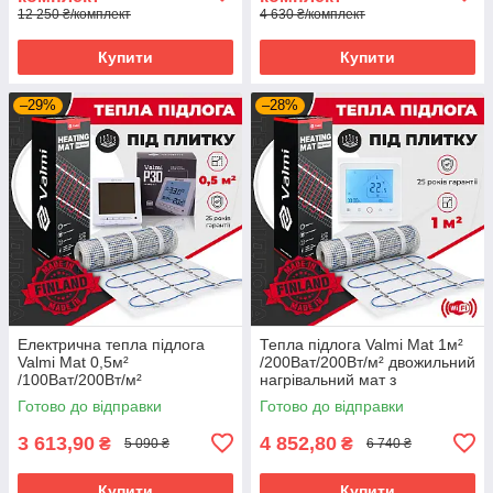
12 250 ₴/комплект
4 630 ₴/комплект
Купити
Купити
–29%
–28%
Електрична тепла підлога
Тепла підлога Valmi Mat 1м²
Valmi Mat 0,5м²
/200Ват/200Вт/м² двожильний
/100Ват/200Вт/м²
нагрівальний мат з
нагрівальний мат
терморегулятором TWE02
Готово до відправки
Готово до відправки
терморегулятором Valmi P30
Wi-Fi
3 613,90
4 852,80
₴
₴
5 090 ₴
6 740 ₴
Купити
Купити