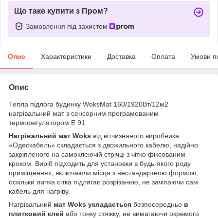
Що таке купити з Пром?
Замовлення під захистом
Опис
Характеристики
Доставка
Оплата
Умови п
Опис
Тепла підлога будинку WoksMat 160/1920Вт/12м2
нагрівальний мат з сенсорним програмованим
терморегулятором E 91
Нагрівальний мат Woks
від вітчизняного виробника
«Одескабель» складається з двожильного кабелю, надійно
закріпленого на самоклеючій стрічці з чітко фіксованим
кроком. Виріб підходить для установки в будь-якого роду
приміщеннях, включаючи місця з нестандартною формою,
оскільки липка сітка підлягає розрізанню, не зачіпаючи сам
кабель для нагріву.
Нагрівальний
мат
Woks
укладається
безпосередньо
в
плитковий клей
або тонку стяжку, не вимагаючи окремого