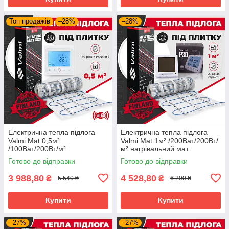
Топ продажів
–28%
–28%
Електрична тепла підлога
Електрична тепла підлога
Valmi Mat 0,5м²
Valmi Mat 1м² /200Ват/200Вт/
/100Ват/200Вт/м²
м² нагрівальний мат
нагрівальний мат
терморегулятором Valmi P30
Готово до відправки
Готово до відправки
терморегулятором TWE02
Wi-Fi
3 988,80
4 528,80
₴
₴
5 540 ₴
6 290 ₴
Купити
Купити
–27%
–27%