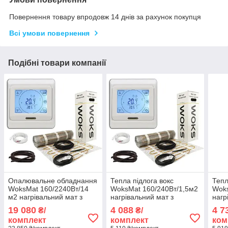
Повернення товару впродовж 14 днів за рахунок покупця
Всі умови повернення
Подібні товари компанії
Опалювальне обладнання
Тепла підлога вокс
Тепл
WoksMat 160/2240Вт/14
WoksMat 160/240Вт/1,5м2
Woks
м2 нагрівальний мат з
нагрівальний мат з
нагр
сенсорним
сенсорним
сен
19 080
4 088
4 7
₴/
₴/
програмованим
програмованим
про
комплект
комплект
ком
терморегулятором E 91
терморегулятором E 91
терм