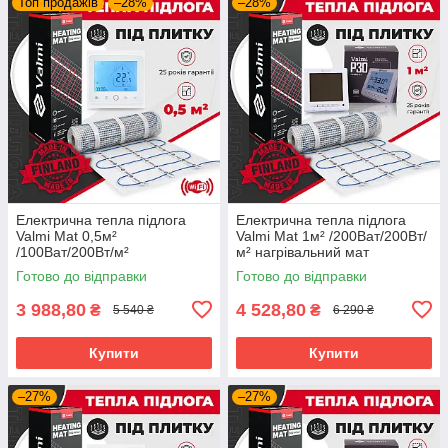
Топ продажів
–28%
–28%
Електрична тепла підлога
Електрична тепла підлога
Valmi Mat 0,5м²
Valmi Mat 1м² /200Ват/200Вт/
/100Ват/200Вт/м²
м² нагрівальний мат
нагрівальний мат
терморегулятором Valmi P30
Готово до відправки
Готово до відправки
терморегулятором TWE02
Wi-Fi
3 988,80
4 528,80
₴
₴
5 540 ₴
6 290 ₴
Купити
Купити
–27%
–27%