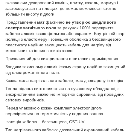
включаючи декорований камінь, плитку, кахель, мармур і
застосовується на площах, де немає можливості істотно
збільшити висоту підлоги.
Представлений
мат
фактично
не утворює шкідливого
електромагнітного поля
за рахунок 100% перекриття
кабелю алюмінієвою фольгою або екраном. Внутрішній шар
ізоляції з еластомеру і зовнішня оболонка з безсвинцевого
пластикату надійно захищають кабель для нагріву від
механічних та інших впливів ззовні.
Призначений для використання в житлових приміщеннях.
Завдяки захисному алюмінієвому екрану надійно захищений
від електромагнітного поля.
Кожна жила нагрівального кабелю, має двошарову ізоляцію.
Тепла підлога виготовляється на сучасному обладнанні, з
використанням виключно імпортної сировини, від провідних
світових виробників.
Перед упаковкою кожен комплект электропідлоги
перевіряється на герметичність у водяних ваннах.
Ізоляція кабелю – безсвинцева, CST-UV
Тип нагрівального кабелю: двожильний екранований кабель