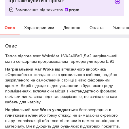
Що таке купити з Пром?
Замовлення під захистом
Опис
Характеристики
Доставка
Оплата
Умови п
Опис
Тепла підлога вокс WoksMat 160/240Вт/1,5м2 нагрівальний
мат з сенсорним програмованим терморегулятором E 91
Нагрівальний мат Woks
від вітчизняного виробника
«Одескабель» складається з двожильного кабелю, надійно
закріпленого на самоклеючій стрічці з чітко фіксованим
кроком. Виріб підходить для установки в будь-якого роду
приміщеннях, включаючи місця з нестандартною формою,
оскільки липка сітка підлягає розрізанню, не зачіпаючи сам
кабель для нагріву.
Нагрівальний
мат
Woks
укладається
безпосередньо
в
плитковий клей
або тонку стяжку, не вимагаючи окремого
шару теплоізоляції або товстої стяжки із цементно-піщаного
матеріалу. Він підходить для будь-яких підлогових покриттів,