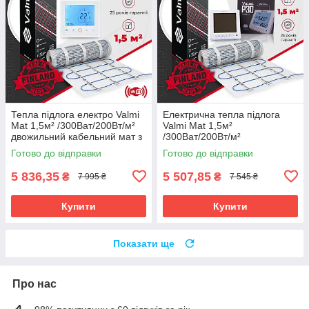
Тепла підлога електро Valmi
Електрична тепла підлога
Mat 1,5м² /300Ват/200Вт/м²
Valmi Mat 1,5м²
двожильний кабельний мат з
/300Ват/200Вт/м²
терморегулятором TWE02
нагрівальний мат
Готово до відправки
Готово до відправки
Wi-Fi
терморегулятором Valmi P30
5 836,35
5 507,85
₴
₴
7 995 ₴
7 545 ₴
Купити
Купити
Показати ще
Про нас