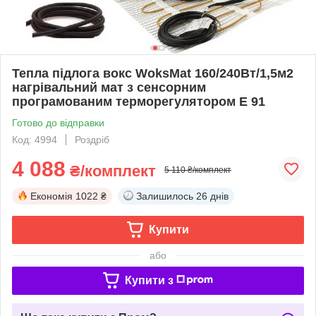
Тепла підлога вокс WoksMat 160/240Вт/1,5м2
нагрівальний мат з сенсорним
програмованим терморегулятором E 91
Готово до відправки
Код: 4994
Роздріб
4 088
₴/комплект
5 110 ₴/комплект
Економія
1022 ₴
Залишилось
26 днів
Купити
або
Купити з