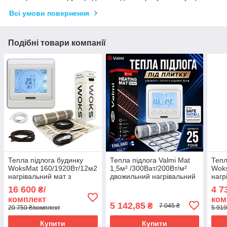
Всі умови повернення
Подібні товари компанії
Тепла підлога будинку
Тепла підлога Valmi Mat
Тепл
WoksMat 160/1920Вт/12м2
1,5м² /300Ват/200Вт/м²
Woks
нагрівальний мат з
двожильний нагрівальний
нагр
сенсорним
мат під плитку з
сен
16 600
4 7
₴/
програмованим
терморегулятором E51
про
комплект
ком
терморегулятором E 91
терм
5 142,85
₴
7 045 ₴
20 750 ₴/комплект
5 919
Купити
Купити