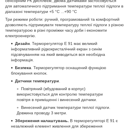
сенсорним РК дисплеєм, двома датчиками застосовується
для автоматичного підтримання температури теплої підлоги в
діапазоні температури +5 °С ...+90 °С
Три режими роботи: ручний, програмований та комфортний
дозволяють підтримувати температуру теплої підлоги з різною
температурою в різні проміжки часу доби і економити
електроенергію.
Дизайн
. Терморегулятор Е 91 має великий
інформативний рідкокристалічний екран з синім
підсвічуванням на який виводиться вся необхідна
інформація.
Безпека
. Терморегулятор оснащений функцією
блокування кнопок.
Датчики температури
.
Повітряний (вбудований в корпус)
використовується для контролю температури
повітря в приміщенні і винесений датчики.
Винесений датчик температури теплої підлоги.
Довжина проводу 3 метри.
Збереження налаштувань.
В терморегуляторі Е 91 є
незалежний елемент живлення для збереження