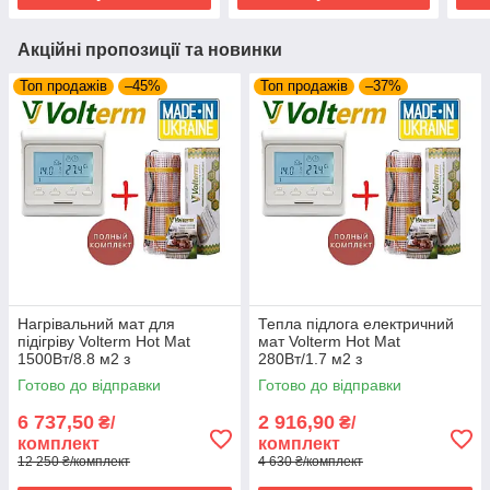
Акційні пропозиції та новинки
Топ продажів
–45%
Топ продажів
–37%
Нагрівальний мат для
Тепла підлога електричний
підігріву Volterm Hot Mat
мат Volterm Hot Mat
1500Вт/8.8 м2 з
280Вт/1.7 м2 з
програмованим
програмованим
Готово до відправки
Готово до відправки
терморегулятором E51
терморегулятором E51
6 737,50
2 916,90
₴/
₴/
комплект
комплект
12 250 ₴/комплект
4 630 ₴/комплект