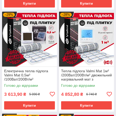
Купити
Купити
–29%
–28%
Електрична тепла підлога
Тепла підлога Valmi Mat 1м²
Valmi Mat 0,5м²
/200Ват/200Вт/м² двожильний
/100Ват/200Вт/м²
нагрівальний мат з
нагрівальний мат
терморегулятором TWE02
Готово до відправки
Готово до відправки
терморегулятором Valmi P30
Wi-Fi
3 613,90
4 852,80
₴
₴
5 090 ₴
6 740 ₴
Купити
Купити