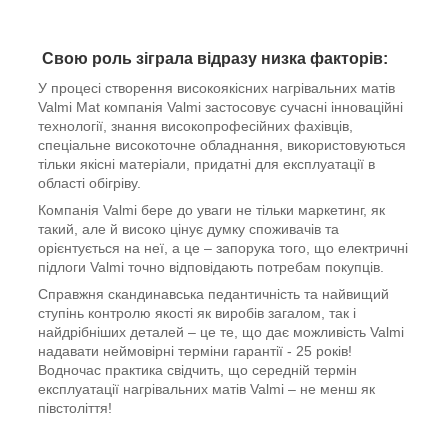
Свою роль зіграла відразу низка факторів:
У процесі створення високоякісних нагрівальних матів
Valmi Mat компанія Valmi застосовує сучасні інноваційні
технології, знання високопрофесійних фахівців,
спеціальне високоточне обладнання, використовуються
тільки якісні матеріали, придатні для експлуатації в
області обігріву.
Компанія Valmi бере до уваги не тільки маркетинг, як
такий, але й високо цінує думку споживачів та
орієнтується на неї, а це – запорука того, що електричні
підлоги Valmi точно відповідають потребам покупців.
Справжня скандинавська педантичність та найвищий
ступінь контролю якості як виробів загалом, так і
найдрібніших деталей – це те, що дає можливість Valmi
надавати неймовірні терміни гарантії - 25 років!
Водночас практика свідчить, що середній термін
експлуатації нагрівальних матів Valmi – не менш як
півстоліття!