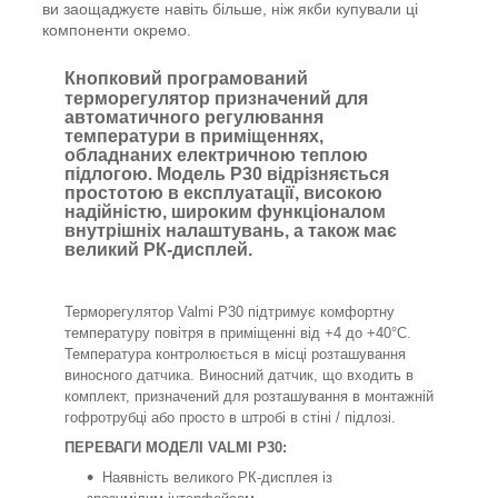
ви заощаджуєте навіть більше, ніж якби купували ці
компоненти окремо.
Кнопковий програмований
терморегулятор призначений для
автоматичного регулювання
температури в приміщеннях,
обладнаних електричною теплою
підлогою. Модель P30 відрізняється
простотою в експлуатації, високою
надійністю, широким функціоналом
внутрішніх налаштувань, а також має
великий РК-дисплей.
Терморегулятор Valmi P30 підтримує комфортну
температуру повітря в приміщенні від +4 до +40°C.
Температура контролюється в місці розташування
виносного датчика. Виносний датчик, що входить в
комплект, призначений для розташування в монтажній
гофротрубці або просто в штробі в стіні / підлозі.
ПЕРЕВАГИ МОДЕЛІ VALMI P30:
Наявність великого РК-дисплея із