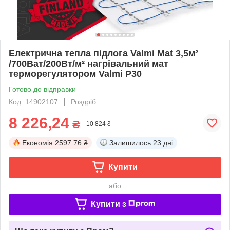
Електрична тепла підлога Valmi Mat 3,5м²
/700Ват/200Вт/м² нагрівальний мат
терморегулятором Valmi P30
Готово до відправки
Код: 14902107
Роздріб
8 226,24
₴
10 824 ₴
Економія
2597.76 ₴
Залишилось
23 дні
Купити
або
Купити з