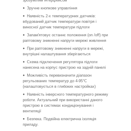
зрозумілим інтерфейсом
Зручне кнопкове управління
Наявність 2-х температурних датчиків:
вбудований датчик температури повітря і
виносної датчик температури підлоги
Запам'ятовує останнє положення (on /off) при
раптовому зникненні напруги мережі живлення
При раптовому зникненні напруги в мережі,
внутрішні налаштування зберігаються
Схема підключення регулятора підлоги
нанесена на корпус пристрою на задній панелі
Можливість перевизначити діапазон
регульованих температур до 4-95°C
(налаштовується в глибоких настройках)
Наявність інверсного температурного режиму
роботи. Актуальний при використанні даного
пристрою в системах кондиціонування і
вентиляції
Безпека. Подвійна електрична ізоляція
приладу.