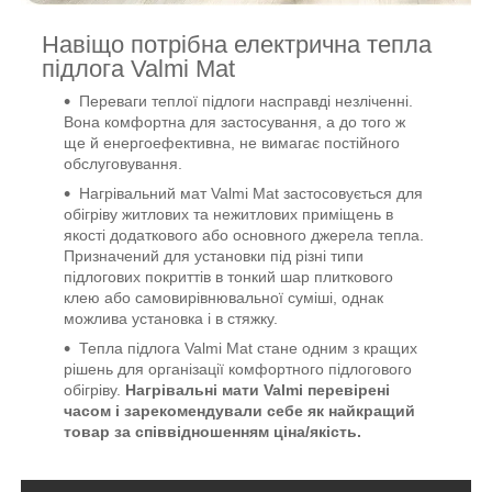
Навіщо потрібна електрична тепла
підлога Valmi Mat
Переваги теплої підлоги насправді незліченні.
Вона комфортна для застосування, а до того ж
ще й енергоефективна, не вимагає постійного
обслуговування.
Нагрівальний мат Valmi Mat застосовується для
обігріву житлових та нежитлових приміщень в
якості додаткового або основного джерела тепла.
Призначений для установки під різні типи
підлогових покриттів в тонкий шар плиткового
клею або самовирівнювальної суміші, однак
можлива установка і в стяжку.
Тепла підлога Valmi Mat стане одним з кращих
рішень для організації комфортного підлогового
обігріву.
Нагрівальні мати Valmi перевірені
часом і зарекомендували себе як найкращий
товар за співвідношенням ціна/якість.