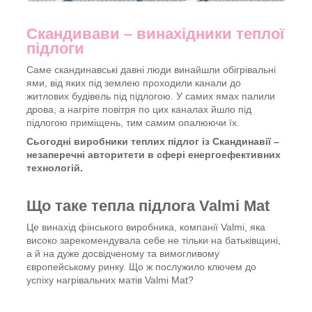
Скандивави – винахідники теплої
підлоги
Саме скандинавські давні люди винайшли обігрівальні
ями, від яких під землею проходили канали до
житлових будівель під підлогою. У самих ямах палили
дрова, а нагріте повітря по цих каналах йшло під
підлогою приміщень, тим самим опалюючи їх.
Сьогодні виробники теплих підлог із Скандинавії –
незаперечні авторитети в сфері енергоефективних
технологій.
Що таке тепла підлога Valmi Mat
Це винахід фінського виробника, компанії Valmi, яка
високо зарекомендувала себе не тільки на батьківщині,
а й на дуже досвідченому та вимогливому
європейському ринку. Що ж послужило ключем до
успіху нагрівальних матів Valmi Mat?