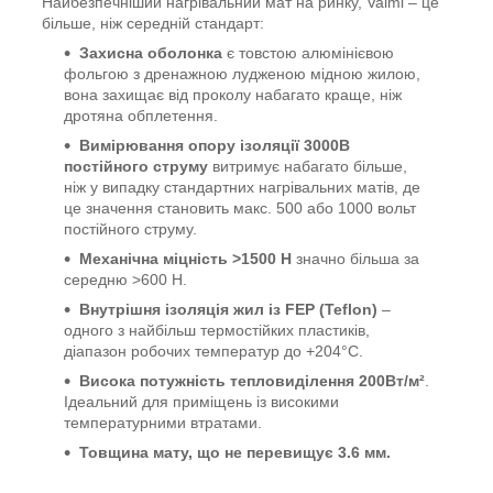
Найбезпечніший нагрівальний мат на ринку, Valmi – це
більше, ніж середній стандарт:
Захисна оболонка
є товстою алюмінієвою
фольгою з дренажною лудженою мідною жилою,
вона захищає від проколу набагато краще, ніж
дротяна обплетення.
Вимірювання опору ізоляції 3000В
постійного струму
витримує набагато більше,
ніж у випадку стандартних нагрівальних матів, де
це значення становить макс. 500 або 1000 вольт
постійного струму.
Механічна міцність >1500 Н
значно більша за
середню >600 Н.
Внутрішня ізоляція жил із FEP (Teflon)
–
одного з найбільш термостійких пластиків,
діапазон робочих температур до +204°С.
Висока потужність тепловиділення 200Вт/м²
.
Ідеальний для приміщень із високими
температурними втратами.
Товщина мату, що не перевищує 3.6 мм.