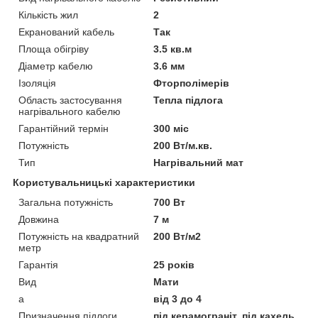
Кількість жил
2
Екранований кабель
Так
Площа обігріву
3.5 кв.м
Діаметр кабелю
3.6 мм
Ізоляція
Фторполімерів
Область застосування
Тепла підлога
нагрівального кабелю
Гарантійний термін
300 міс
Потужність
200 Вт/м.кв.
Тип
Нагрівальний мат
Користувальницькі характеристики
Загальна потужність
700 Вт
Довжина
7 м
Потужність на квадратний
200 Вт/м2
метр
Гарантія
25 років
Вид
Мати
а
від 3 до 4
Призначення підлоги
під керамограніт, під кахель,