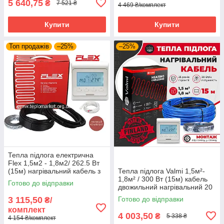
5 640,75
₴
7 521 ₴
4 469 ₴/комплект
Купити
Купити
Топ продажів
–25%
–25%
Тепла підлога електрична
Flex 1,5м2 - 1,8м2/ 262.5 Вт
(15м) нагрівальний кабель з
Тепла підлога Valmi 1,5м²-
програмованим
1,8м² / 300 Вт (15м) кабель
Готово до відправки
терморегулятором E51
двожильний нагрівальний 20
Вт/м з терморегулятором E51
3 115,50
Готово до відправки
₴/
комплект
4 003,50
₴
5 338 ₴
4 154 ₴/комплект