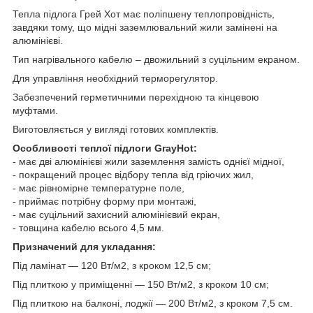
Тепла підлога Грей Хот має поліпшену теплопровідність,
завдяки тому, що мідні заземлювальний жили замінені на
алюмінієві.
Тип нагрівального кабелю – двожильний з суцільним екраном.
Для управління необхідний терморегулятор.
Забезпечений герметичними перехідною та кінцевою
муфтами.
Виготовляється у вигляді готових комплектів.
Особливості теплої підлоги GrayHot:
- має дві алюмінієві жили заземлення замість однієї мідної,
- покращений процес відбору тепла від гріючих жил,
- має рівномірне температурне поле,
- приймає потрібну форму при монтажі,
- має суцільний захисний алюмінієвий екран,
- товщина кабелю всього 4,5 мм.
Призначений для укладання:
Під ламінат — 120 Вт/м2, з кроком 12,5 см;
Під плиткою у приміщенні — 150 Вт/м2, з кроком 10 см;
Під плиткою на балконі, лоджії — 200 Вт/м2, з кроком 7,5 см.