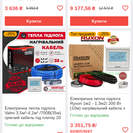
терморегулятором TWE02
терморегулятором Valmi P30
Wi-fi
3 636
9 177,56
₴
₴
5 050 ₴
12 572 ₴
Купити
Купити
–25%
Топ продажів
–25%
Електрична тепла підлога
Ryxon 1м2 - 1,3м2/ 200 Вт
Електрична тепла підлога
(10м) нагрівальний кабель з
Valmi 3,5м²-4,2м² /700В(35м)
програмованим
Готово до відправки
гріючий кабель під плитку 20
терморегулятором E51
Вт/м з терморегулятором E51
Готово до відправки
3 351,75
₴/
комплект