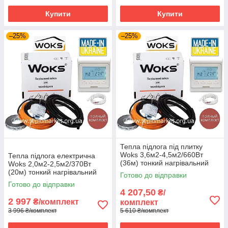
Купити
Купити
–25%
–25%
Тепла підлога під плитку
Woks 3,6м2-4,5м2/660Вт
Тепла підлога електрична
(36м) тонкий нагрівальний
Woks 2,0м2-2,5м2/370Вт
кабель +терморегулятор E51
(20м) тонкий нагрівальний
Готово до відправки
кабель під
Готово до відправки
плитку+терморегулятор E51
4 207,50
₴/
2 997
₴/комплект
комплект
3 996 ₴/комплект
5 610 ₴/комплект