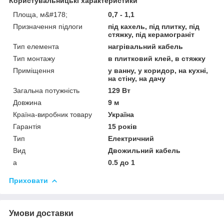
Користувальницькі характеристики
Площа, м&#178;
0,7 - 1,1
Призначення підлоги
під кахель, під плитку, під
стяжку, під керамограніт
Тип елемента
нагрівальний кабель
Тип монтажу
в плитковий клей, в стяжку
Приміщення
у ванну, у коридор, на кухні,
на стіну, на дачу
Загальна потужність
129 Вт
Довжина
9 м
Країна-виробник товару
Україна
Гарантія
15 років
Тип
Електричний
Вид
Двожильний кабель
а
0.5 до 1
Приховати
Умови доставки