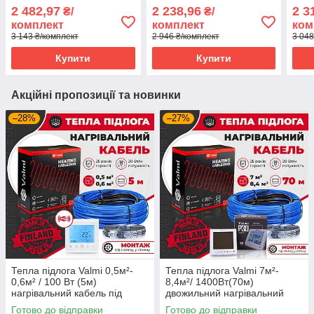
кабель з
кабель з програмованим
про
2 482,97
2 238,96
2 3
₴/
₴/
терморегулятором RTC
терморегулятором E51
терм
комплект
комплект
ком
70
3 143 ₴/комплект
2 946 ₴/комплект
3 048
Купити
Купити
Акційні пропозиції та новинки
–28%
–27%
Тепла підлога Valmi 0,5м²-
Тепла підлога Valmi 7м²-
0,6м² / 100 Вт (5м)
8,4м²/ 1400Вт(70м)
нагрівальний кабель під
двожильний нагрівальний
плитку 20 Вт/м з
кабель 20 Вт/м з
Готово до відправки
Готово до відправки