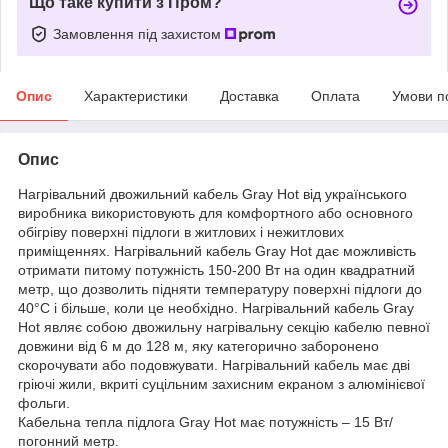
Що таке купити з Пром?
Замовлення під захистом
Опис
Характеристики
Доставка
Оплата
Умови п
Опис
Нагрівальний двожильний кабель Gray Hot від українського
виробника використовують для комфортного або основного
обігріву поверхні підлоги в житлових і нежитлових
приміщеннях. Нагрівальний кабель Gray Hot дає можливість
отримати питому потужність 150-200 Вт на один квадратний
метр, що дозволить підняти температуру поверхні підлоги до
40°C і більше, коли це необхідно. Нагрівальний кабель Gray
Hot являє собою двожильну нагрівальну секцію кабелю певної
довжини від 6 м до 128 м, яку категорично заборонено
скорочувати або подовжувати. Нагрівальний кабель має дві
гріючі жили, вкриті суцільним захисним екраном з алюмінієвої
фольги.
Кабельна тепла підлога Gray Hot має потужність – 15 Вт/
погонний метр.