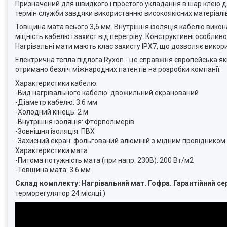
Призначений для швидкого і простого укладання в шар клею д
термін служби завдяки використанню високоякісних матеріалі
Товщина мата всього 3,6 мм.
Внутрішня ізоляція кабелю викон
міцність кабелю і захист від перегріву.
Конструктивні особливо
Нагрівальні мати мають клас захисту IPX7, що дозволяє викор
Електрична тепла підлога
Ryxon
- це справжня європейська як
отримано безліч міжнародних патентів на розробки компанії.
Характеристики кабелю:
-Вид нагрівального кабелю: двожильний екранований
-Діаметр кабелю: 3.6 мм
-Холодний кінець: 2 м
-Внутрішня ізоляція: Фторполімерів
-Зовнішня ізоляція: ПВХ
-Захисний екран: фольгований алюміній з мідним провідником
Характеристики мата:
-Питома потужність мата (при напр. 230В): 200 Вт/м2
-Товщина мата: 3.6 мм
Склад комплекту: Нагрівальний мат. Гофра. Гарантійний се
терморегулятор 24 місяці.)