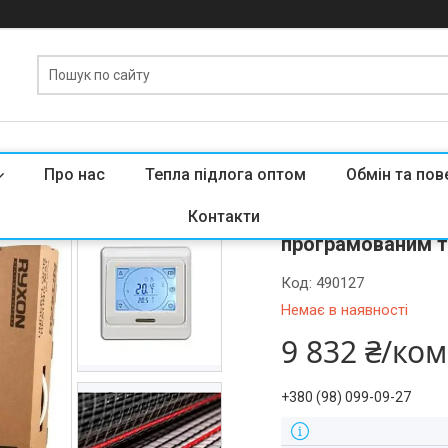
Про нас
Тепла підлога оптом
Обмін та пов
Тепла підлога Ry
Контакти
програмованим 
Код:
490127
Немає в наявності
9 832 ₴/ко
+380 (98) 099-09-27