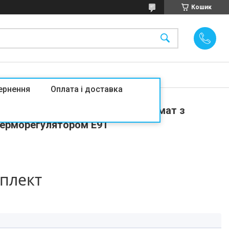
Кошик
ернення
Оплата і доставка
xon HM-200/ 4,5 м² нагрівальний мат з
терморегулятором E91
мплект