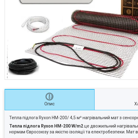
Опис
Х
Тепла підлога Ryxon HM-200/ 4,5 м² нагрівальний мат з сен
Тепла підлога
Ryxon
HM
-200 W/m2
це двожильний нагрівальн
нормам Євросоюзу за якістю ізоляції та електробезпеки. Мат 