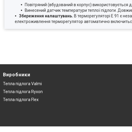
Повітряний (вбудований в корпус) використовується д
Винесений датчик температури теплої підлоги. Довжи
Збереження налаштувань.
В терморегуляторі Е 91 є не
електроживлення терморегулятор автоматично включиться в
Виробники
Тепла підлога Valmi
Тепла підлога Ryxon
Тепла підлога Flex