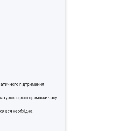
матичного підтримання
атурою в різні проміжки часу
ся вся необхідна