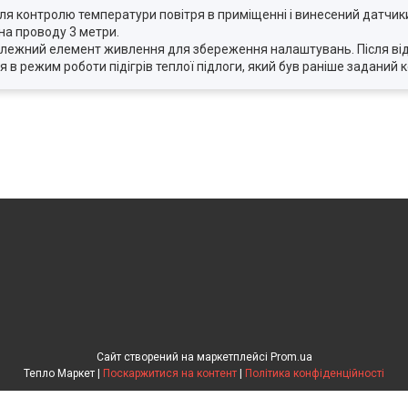
ля контролю температури повітря в приміщенні і винесений датчик
на проводу 3 метри.
залежний елемент живлення для збереження налаштувань. Після ві
 режим роботи підігрів теплої підлоги, який був раніше заданий 
Сайт створений на маркетплейсі
Prom.ua
Тепло Маркет |
Поскаржитися на контент
|
Політика конфіденційності