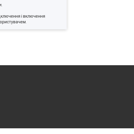
и.
дключення і включення
користувачем.