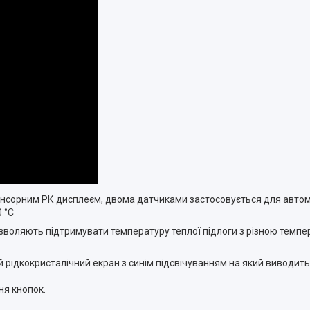
нсорним РК дисплеєм, двома датчиками застосовується для авто
0 °С
воляють підтримувати температуру теплої підлоги з різною темпер
 рідкокристалічний екран з синім підсвічуванням на який виводить
ня кнопок.