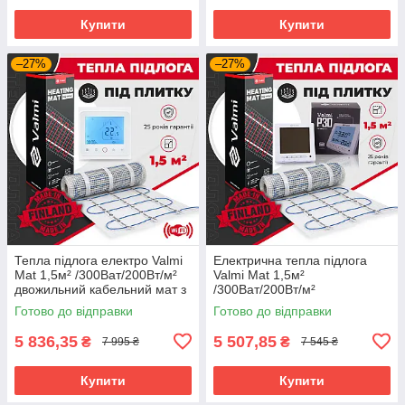
Купити
Купити
–27%
–27%
Тепла підлога електро Valmi
Електрична тепла підлога
Mat 1,5м² /300Ват/200Вт/м²
Valmi Mat 1,5м²
двожильний кабельний мат з
/300Ват/200Вт/м²
терморегулятором TWE02
нагрівальний мат
Готово до відправки
Готово до відправки
Wi-Fi
терморегулятором Valmi P30
5 836,35
5 507,85
₴
₴
7 995 ₴
7 545 ₴
Купити
Купити