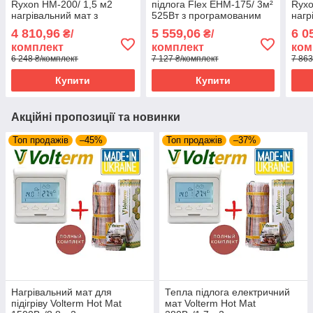
Ryxon HM-200/ 1,5 м2
підлога Flex EHM-175/ 3м²
Ryxo
нагрівальний мат з
525Вт з програмованим
нагр
програмованим
терморегулятором E51
про
4 810,96
5 559,06
6 0
₴/
₴/
терморегулятором E51
терм
комплект
комплект
ком
6 248 ₴/комплект
7 127 ₴/комплект
7 863
Купити
Купити
Акційні пропозиції та новинки
Топ продажів
–45%
Топ продажів
–37%
Нагрівальний мат для
Тепла підлога електричний
підігріву Volterm Hot Mat
мат Volterm Hot Mat