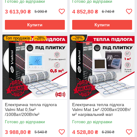
Готово до відправки
Готово до відправки
терморегулятором Valmi P30
Wi-Fi
3 613,90
4 852,80
₴
₴
5 090 ₴
6 740 ₴
Купити
Купити
Топ продажів
–28%
–28%
Електрична тепла підлога
Електрична тепла підлога
Valmi Mat 0,5м²
Valmi Mat 1м² /200Ват/200Вт/
/100Ват/200Вт/м²
м² нагрівальний мат
нагрівальний мат
терморегулятором Valmi P30
Готово до відправки
Готово до відправки
терморегулятором TWE02
Wi-Fi
3 988,80
4 528,80
₴
₴
5 540 ₴
6 290 ₴