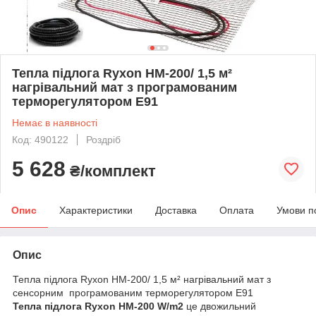
Тепла підлога Ryxon HM-200/ 1,5 м²
нагрівальний мат з програмованим
терморегулятором E91
Немає в наявності
Код: 490122
Роздріб
5 628
₴/комплект
Опис
Характеристики
Доставка
Оплата
Умови п
Опис
Тепла підлога Ryxon HM-200/ 1,5 м² нагрівальний мат з
сенсорним програмованим терморегулятором E91
Тепла підлога
Ryxon
HM
-200 W/m2
це двожильний