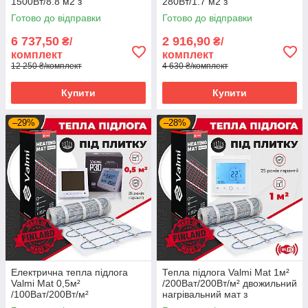
1500Вт/8.8 м2 з
280Вт/1.7 м2 з
програмованим
програмованим
Готово до відправки
Готово до відправки
терморегулятором E51
терморегулятором E51
6 737,50
2 916,90
₴/
₴/
комплект
комплект
12 250 ₴/комплект
4 630 ₴/комплект
Купити
Купити
–29%
–28%
Електрична тепла підлога
Тепла підлога Valmi Mat 1м²
Valmi Mat 0,5м²
/200Ват/200Вт/м² двожильний
/100Ват/200Вт/м²
нагрівальний мат з
нагрівальний мат
терморегулятором TWE02