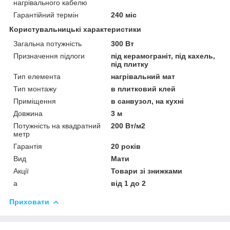
нагрівального кабелю
Гарантійний термін
240 міс
Користувальницькі характеристики
Загальна потужність
300 Вт
Призначення підлоги
під керамограніт, під кахель,
під плитку
Тип елемента
нагрівальний мат
Тип монтажу
в плитковий клей
Приміщення
в санвузол, на кухні
Довжина
3 м
Потужність на квадратний
200 Вт/м2
метр
Гарантія
20 років
Вид
Мати
Акції
Товари зі знижками
а
від 1 до 2
Приховати