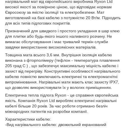
нагрівальний мат від європейського виробника
Ryxon
Ltd
високої якості за помірною ціною, що відповідає нормам
Євросоюзу за якістю ізоляції та електробезпеки. Мат
виготовлений на базі кабелю з потужністю 20 Вт/м.
Підходить
для всіх типів підлогових покриттів.
Призначений для швидкого і простого укладання в шар клею
для плитки або будь-якого іншого наливного розчину.
Не
вимагає обслуговування і має тривалий термін служби
завдяки використанню високоякісних матеріалів
.
Товщина мата всього 3,6 мм.
Внутрішня ізоляція кабелю
виконана з фторполімеру (тефлон -
температура плавлення
205 град С
) , що забезпечує максимальну міцність кабелю і
захист від перегріву.
Конструктивні особливості нагрівального
кабелю повністю виключають електричні та електромагнітні
випромінювання.
Нагрівальні мати мають клас захисту IPX7,
що дозволяє використовувати їх у вологих приміщеннях.
Електрична тепла підлога
Ryxon
- це справжня європейська
якість. Компанія
Ryxon
Ltd
виробляє електричні нагрівальні
кабелі більше 20 років. За час роботи отримано безліч
міжнародних патентів на розробки компанії.
Характеристики кабелю:
-Вид нагрівального кабелю: двожильний екранований