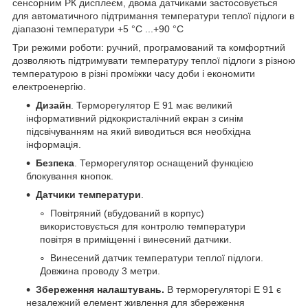
сенсорним РК дисплеєм, двома датчиками застосовується
для автоматичного підтримання температури теплої підлоги в
діапазоні температури +5 °С ...+90 °С
Три режими роботи: ручний, програмований та комфортний
дозволяють підтримувати температуру теплої підлоги з різною
температурою в різні проміжки часу доби і економити
електроенергію.
Дизайн
. Терморегулятор Е 91 має великий
інформативний рідкокристалічний екран з синім
підсвічуванням на який виводиться вся необхідна
інформація.
Безпека
. Терморегулятор оснащений функцією
блокування кнопок.
Датчики температури
.
Повітряний (вбудований в корпус)
використовується для контролю температури
повітря в приміщенні і винесений датчики.
Винесений датчик температури теплої підлоги.
Довжина проводу 3 метри.
Збереження налаштувань.
В терморегуляторі Е 91 є
незалежний елемент живлення для збереження