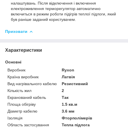
налаштувань. Після відключення і включення
електроживлення терморегулятор автоматично
включиться в режим роботи підігрів теплої підлоги, який
був раніше заданий користувачем.
Приховати
Характеристики
Основні
Виробник
Ryxon
Країна виробник
Латвія
Вид нагрівального кабелю
Резистивний
Кількість жил
2
Екранований кабель
Так
Площа обігріву
1.5 кв.м
Діаметр кабелю
3.6 мм
Ізоляція
Фторполімерів
Область застосування
Тепла підлога