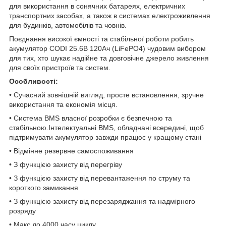
для використання в сонячних батареях, електричних
транспортних засобах, а також в системах електроживлення
для будинків, автомобілів та човнів.
Поєднання високої ємності та стабільної роботи робить
акумулятор CODI 25.6В 120Ач (LiFePO4) чудовим вибором
для тих, хто шукає надійне та довговічне джерело живлення
для своїх пристроїв та систем.
Особливості:
• Сучасний зовнішній вигляд, просте встановлення, зручне
використання та економія місця.
• Система BMS власної розробки є безпечною та
стабільною.Інтелектуальні BMS, обладнані всередині, щоб
підтримувати акумулятор завжди працює у кращому стані
• Відмінне резервне самоспоживання
• З функцією захисту від перегріву
• З функцією захисту від перевантаження по струму та
короткого замикання
• З функцією захисту від перезаряджання та надмірного
розряду
• Макс до 4000 часу циклу