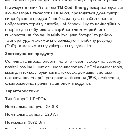
В акумуляторних батареях
ТМ Codi Energy
використовується
акумуляторна технологія LiFePo4, проводяться дуже суворі
випробування продукції, щоб гарантувати забезпечення
найдовшого терміну служби, найбезпечнішу та найнадійнішу
енергію для побутового, аварійного чи комерційного
використання.Компанія мінімізує цикл батареї та робочу
температуру, максимально збільшуючи глибину розряду
(DoD) та максимальну універсальну сумісність.
Застосування продукту
Сонячна та вітрова енергія, яхта та човен, заходи на свіжому
повітрі, заміна інших свинцево-кислотних / AGM акумуляторів,
візок для гольфу, будинок на колесах, домашня система
накопичення енергії, резервне копіювання ДБЖ, освітлення,
електромобіль, причіп, та автономні додатки.
Характеристики:
Тип батареї: LiFePO4
Номінальна напруга: 25.6 В
Номінальна ємність: 120 Ач
Потужність: 3072 Втч