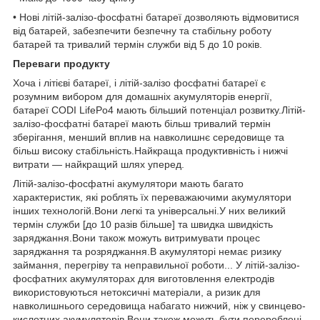
• Нові літій-залізо-фосфатні батареї дозволяють відмовитися
від батарей, забезпечити безпечну та стабільну роботу
батарей та тривалий термін служби від 5 до 10 років.
Переваги продукту
Хоча і літієві батареї, і літій-залізо фосфатні батареї є
розумним вибором для домашніх акумуляторів енергії,
батареї CODI LifePo4 мають більший потенціал розвитку.Літій-
залізо-фосфатні батареї мають більш тривалий термін
зберігання, менший вплив на навколишнє середовище та
більш високу стабільність.Найкраща продуктивність і нижчі
витрати — найкращий шлях уперед.
Літій-залізо-фосфатні акумулятори мають багато
характеристик, які роблять їх переважаючими акумулятори
інших технологій.Вони легкі та універсальні.У них великий
термін служби [до 10 разів більше] та швидка швидкість
заряджання.Вони також можуть витримувати процес
заряджання та розряджання.В акумуляторі немає ризику
займання, перегріву та неправильної роботи... У літій-залізо-
фосфатних акумуляторах для виготовлення електродів
використовуються нетоксичні матеріали, а ризик для
навколишнього середовища набагато нижчий, ніж у свинцево-
кислотних акумуляторів.Вони також можуть бути перероблені.