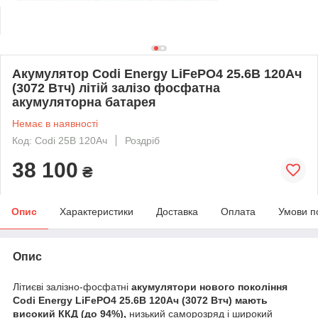
Акумулятор Codi Energy LiFePO4 25.6В 120Ач
(3072 Втч) літій залізо фосфатна
акумуляторна батарея
Немає в наявності
Код: Codi 25В 120Ач
Роздріб
38 100
₴
Опис
Характеристики
Доставка
Оплата
Умови п
Опис
Літиєві залізно-фосфатні
акумулятори нового покоління
Codi Energy LiFePO4 25.6В 120Ач (3072 Втч) мають
високий ККД (до 94%),
низький саморозряд і широкий