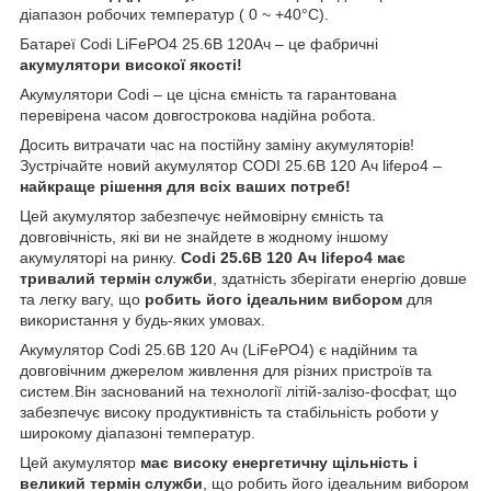
діапазон робочих температур ( 0 ~ +40°C).
Батареї Codi LiFePO4 25.6В 120Ач – це фабричні
акумулятори високої якості!
Акумулятори Codi – це цісна ємність та гарантована
перевірена часом довгострокова надійна робота.
Досить витрачати час на постійну заміну акумуляторів!
Зустрічайте новий акумулятор CODI 25.6В 120 Ач lifepo4 –
найкраще рішення для всіх ваших потреб!
Цей акумулятор забезпечує неймовірну ємність та
довговічність, які ви не знайдете в жодному іншому
акумуляторі на ринку.
Codi 25.6В 120 Ач lifepo4 має
тривалий термін служби
, здатність зберігати енергію довше
та легку вагу, що
робить його ідеальним вибором
для
використання у будь-яких умовах.
Акумулятор Codi 25.6В 120 Ач (LiFePO4) є надійним та
довговічним джерелом живлення для різних пристроїв та
систем.Він заснований на технології літій-залізо-фосфат, що
забезпечує високу продуктивність та стабільність роботи у
широкому діапазоні температур.
Цей акумулятор
має високу енергетичну щільність і
великий термін служби
, що робить його ідеальним вибором