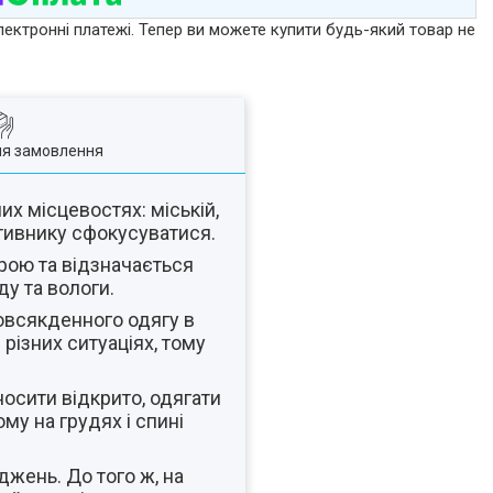
лектронні платежі. Тепер ви можете купити будь-який товар не
ля замовлення
их місцевостях: міській,
отивнику сфокусуватися.
рою та відзначається
ду та вологи.
повсякденного одягу в
різних ситуаціях, тому
носити відкрито, одягати
му на грудях і спині
жень. До того ж, на