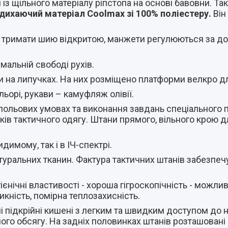
із щільного матеріалу ріпстопа на основі бавовни. Та
 дихаючий матеріал Coolmax зі 100% поліестеру.
Він
є тримати шию відкритою, манжети регулюються за д
мальній свободі рухів.
ами на липучках. На них розміщено платформи велкро д
ьорі, рукави – камуфляж олівії.
польових умовах та виконання завдань спеціального 
ків тактичного одягу. Штани прямого, вільного крою 
димому, так і в ІЧ-спектрі.
уральних тканин. Фактура тактичних штанів забезпечує
ієнічні властивості - хороша гігроскопічність - можли
икність, помірна теплозахисність.
 підкрійні кишені з легким та швидким доступом до н
ного обсягу. На задніх половинках штанів розташовані 