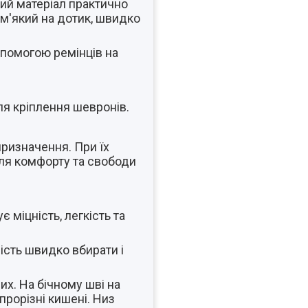
кий матеріал практично
 м'який на дотик, швидко
опомогою ремінців на
ля кріплення шевронів.
призначення. При їх
для комфорту та свободи
 міцність, легкість та
вість швидко вбирати і
их. На бічному шві на
прорізні кишені. Низ