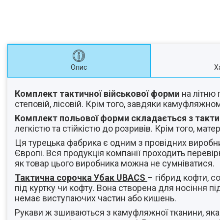
Опис
Х
Комплект тактичної військової форми
на літню 
степовій, лісовій. Крім того, завдяки камуфляжн
Комплект польової форми складається з такти
легкістю та стійкістю до розривів. Крім того, мате
Ця турецька фабрика є одним з провідних виробник
Європі. Вся продукція компанії проходить переві
як товар цього виробника можна не сумніватися.
Тактична сорочка Убак UBACS
– гібрид кофти, с
під куртку чи кофту. Вона створена для носіння 
немає виступаючих частин або кишень.
Рукави ж зшиваються з камуфляжної тканини, яка 