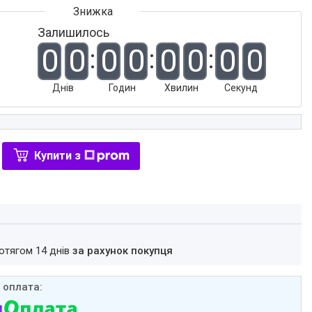
Залишилось
0
0
0
0
0
0
0
0
Днів
Годин
Хвилин
Секунд
Купити з
ротягом 14 днів
за рахунок покупця