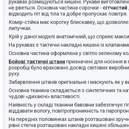
рукавах розміщуються кишені. Рукави виготовлені 
не рветься. Основна частина сорочки -
сітчастий
відводить піт від тіла та добре пропускає повітря.
Комір-стійка має коротку блискавку, що дозволя
липучках.
Крій у даної моделі анатомічний, що сприяє макси
На рукавах є тактичні накладні кишені із клапан
Основна частина оформлена у світло зеленому кол
Бойові тактичні штани
призначені для носіння в 
розробці було враховано досвід світових виробни
руху.
Забарвлення штанів оригінальне і маскують як у ви
Основна тканина складається з синтетичних та нат
чудові «дихаючі» властивості.
Наявність у складі тканини бавовни забезпечує гіг
віддавати вологу, повітропроникність та паропрон
На передніх половинках штанів розташовані зручні
рівні стегна розташовані накладні кишені збільше