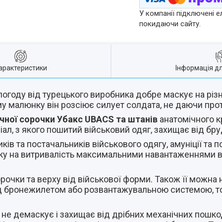
У компанії підключені е
покидаючи сайту.
арактеристики
Інформація д
погоду від турецького виробника добре маскує на різн
ому малюнку він розсіює силует солдата, не даючи пр
чної сорочки Убакс UBACS та штанів
анатомічного к
ріал, з якого пошитий військовий одяг, захищає від бру
ів та постачальників військового одягу, амуніції та 
рку на витривалість максимальними навантаженнями в 
орочки та верху від військової форми. Також її можна 
під бронежилетом або розвантажувальною системою, то
не демаскує і захищає від дрібних механічних пошкод