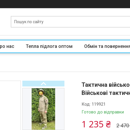
ро нас
Тепла підлога оптом
Обмін та поверненн
Тактична військ
Військові такти
Код:
119921
Готово до відправки
1 235 ₴
2 470