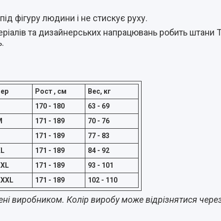
під фігуру людини і не стискує руху.
еріалів та дизайнерських напрацювань робить штани 
.
мер
Рост , см
Вес, кг
S
170 - 180
63 - 69
M
171 - 189
70 - 76
171 - 189
77 - 83
XL
171 - 189
84 - 92
XXL
171 - 189
93 - 101
XXXL
171 - 189
102 - 110
ені виробником. Колір виробу може відрізнятися чер