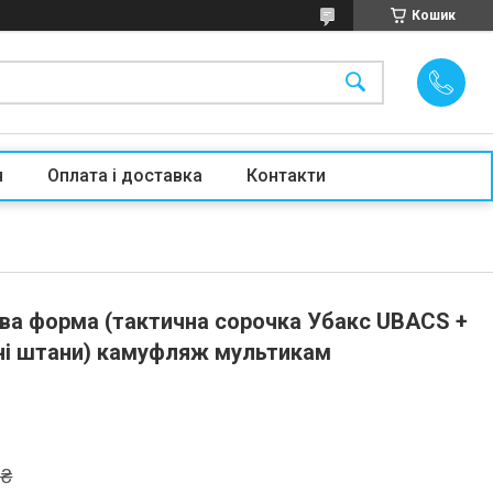
Кошик
я
Оплата і доставка
Контакти
ова форма (тактична сорочка Убакс UBACS +
чні штани) камуфляж мультикам
 ₴