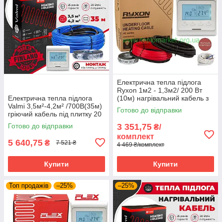
Електрична тепла підлога
Ryxon 1м2 - 1,3м2/ 200 Вт
Електрична тепла підлога
(10м) нагрівальний кабель з
Valmi 3,5м²-4,2м² /700В(35м)
програмованим
Готово до відправки
гріючий кабель під плитку 20
терморегулятором E51
Вт/м з терморегулятором E51
Готово до відправки
3 351,75
₴/
комплект
5 640,75
₴
7 521 ₴
4 469 ₴/комплект
Купити
Купити
Топ продажів
–25%
–25%