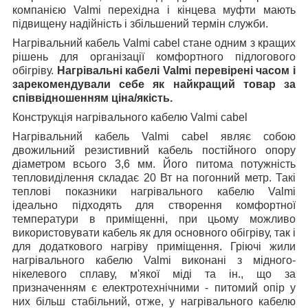
компанією Valmi перехідна і кінцева муфти мають
підвищену надійність і збільшений термін служби.
Нагрівальний кабель Valmi cabel стане одним з кращих
рішень для організації комфортного підлогового
обігріву.
Нагрівальні кабелі Valmi перевірені часом і
зарекомендували себе як найкращий товар за
співвідношенням ціна/якість.
Конструкція нагрівального кабелю Valmi cabel
Нагрівальний кабель Valmi cabel являє собою
двожильний резистивний кабель постійного опору
діаметром всього 3,6 мм. Його питома потужність
тепловиділення складає 20 Вт на погонний метр. Такі
теплові показники нагрівального кабелю Valmi
ідеально підходять для створення комфортної
температури в приміщенні, при цьому можливо
використовувати кабель як для основного обігріву, так і
для додаткового нагріву приміщення. Гріючі жили
нагрівального кабелю Valmi виконані з мідного-
нікелевого сплаву, м'якої міді та ін., що за
призначенням є електротехнічними - питомий опір у
них більш стабільний, отже, у нагрівального кабелю