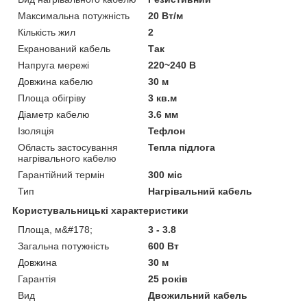
Максимальна потужність
20 Вт/м
Кількість жил
2
Екранований кабель
Так
Напруга мережі
220~240 В
Довжина кабелю
30 м
Площа обігріву
3 кв.м
Діаметр кабелю
3.6 мм
Ізоляція
Тефлон
Область застосування
Тепла підлога
нагрівального кабелю
Гарантійний термін
300 міс
Тип
Нагрівальний кабель
Користувальницькі характеристики
Площа, м&#178;
3 - 3.8
Загальна потужність
600 Вт
Довжина
30 м
Гарантія
25 років
Вид
Двожильний кабель