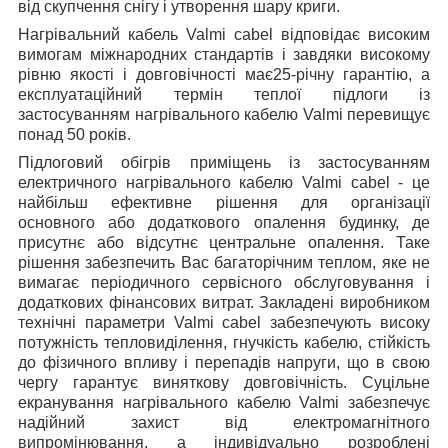
від скупчення снігу і утворення шару криги.
Нагрівальний кабель Valmi cabel відповідає високим
вимогам міжнародних стандартів і завдяки високому
рівню якості і довговічності має25-річну гарантію, а
експлуатаційний термін теплої підлоги із
застосуванням нагрівального кабелю Valmi перевищує
понад 50 років.
Підлоговий обігрів приміщень із застосуванням
електричного нагрівального кабелю Valmi cabel - це
найбільш ефективне рішення для організації
основного або додаткового опалення будинку, де
присутнє або відсутнє центральне опалення. Таке
рішення забезпечить Вас багаторічним теплом, яке не
вимагає періодичного сервісного обслуговування і
додаткових фінансових витрат. Закладені виробником
технічні параметри Valmi cabel забезпечують високу
потужність тепловиділення, гнучкість кабелю, стійкість
до фізичного впливу і перепадів напруги, що в свою
чергу гарантує виняткову довговічність. Суцільне
екранування нагрівального кабелю Valmi забезпечує
надійний захист від електромагнітного
випромінювання, а індивідуально розроблені