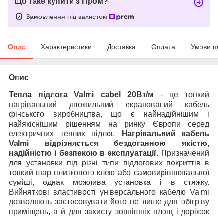
Що таке купити з Пром?
Замовлення під захистом
Опис
Характеристики
Доставка
Оплата
Умови п
Опис
Тепла підлога Valmi cabel 20Вт/м
- це тонкий
нагрівальний двожильний екранований кабель
фінського виробництва, що є найнадійнішим і
найякіснішим рішенням на ринку Європи серед
електричних теплих підлог.
Нагрівальний кабель
Valmi відрізняється бездоганною якістю,
надійністю і безпекою в експлуатації.
Призначений
для установки під різні типи підлогових покриттів в
тонкий шар плиткового клею або самовирівнювальної
суміші, однак можлива установка і в стяжку.
Вийняткові властивості універсального кабелю Valmi
дозволяють застосовувати його не лише для обігріву
приміщень, а й для захисту зовнішніх площ і доріжок