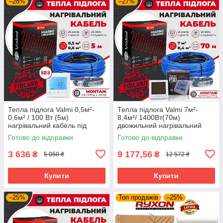
–28%
–27%
Тепла підлога Valmi 0,5м²-
Тепла підлога Valmi 7м²-
0,6м² / 100 Вт (5м)
8,4м²/ 1400Вт(70м)
нагрівальний кабель під
двожильний нагрівальний
плитку 20 Вт/м з
кабель 20 Вт/м з
Готово до відправки
Готово до відправки
терморегулятором TWE02
терморегулятором Valmi P30
Wi-fi
3 636
9 177,56
₴
₴
5 050 ₴
12 572 ₴
Купити
Купити
–25%
Топ продажів
–25%