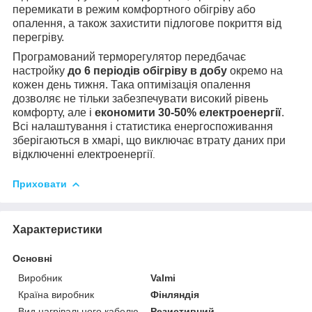
перемикати в режим комфортного обігріву або
опалення, а також захистити підлогове покриття від
перегріву.
Програмований терморегулятор передбачає
настройку
до 6 періодів обігріву в добу
окремо на
кожен день тижня. Така оптимізація опалення
дозволяє не тільки забезпечувати високий рівень
комфорту, але і
економити 30-50% електроенергії
.
Всі налаштування і статистика енергоспоживання
зберігаються в хмарі, що виключає втрату даних при
відключенні електроенергії
.
Приховати
Характеристики
Основні
Виробник
Valmi
Країна виробник
Фінляндія
Вид нагрівального кабелю
Резистивний