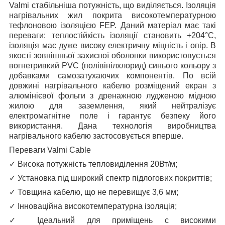
Valmi стабільніша потужність, що виділяється. Ізоляція
нагрівальних жил покрита високотемпературною
тефлоновою ізоляцією FEP. Даний матеріал має такі
переваги: ​​теплостійкість ізоляції становить +204°С,
ізоляція має дуже високу електричну міцність і опір. В
якості зовнішньої захисної оболонки використовується
вогнетривкий PVC (полівінілхлорид) синього кольору з
добавками самозатухаючих компонентів. По всій
довжині нагрівального кабелю розміщений екран з
алюмінієвої фольги з дренажною лудженою мідною
жилою для заземлення, який нейтралізує
електромагнітне поле і гарантує безпеку його
використання. Дана технологія виробництва
нагрівального кабелю застосовується вперше.
Переваги Valmi Cable
✓
Висока потужність тепловиділення 20Вт/м;
✓
Установка під широкий спектр підлогових покриттів;
✓
Товщина кабелю, що не перевищує 3,6 мм;
✓
Інноваційна високотемпературна ізоляція;
✓
Ідеальний для приміщень c високими