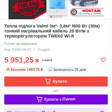
Тепла підлога Valmi 3м²- 3,8м² /600 Вт (30м)
тонкий нагрівальний кабель 20 Вт/м з
терморегулятором TWE02 Wi-fi
Готово до відправки
Код: 5186106-02
Роздріб
5 951,25
₴
7 935 ₴
Економія
1983.75 ₴
Залишилось
25 днів
Купити
або
Купити з