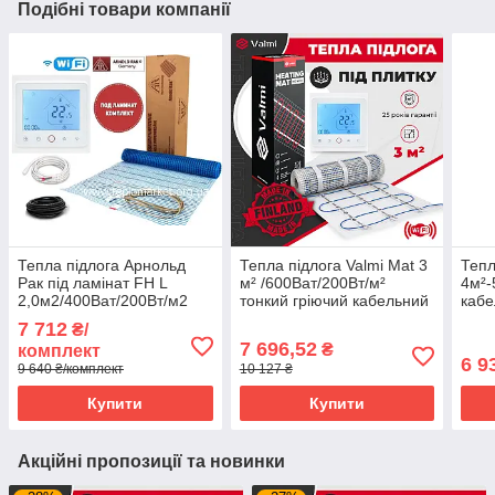
Подібні товари компанії
Тепла підлога Арнольд
Тепла підлога Valmi Mat 3
Тепл
Рак під ламінат FH L
м² /600Ват/200Вт/м²
4м²-
2,0м2/400Ват/200Вт/м2
тонкий гріючий кабельний
кабе
нагрівальний мат з
мат з терморегулятором
нагр
7 712
₴/
терморегулятором TWE02
TWE02 Wi-Fi
тер
7 696,52
₴
комплект
Wi-Fi
Wi-fi
6 9
9 640 ₴/комплект
10 127 ₴
Купити
Купити
Акційні пропозиції та новинки