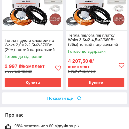
Тепла підлога під плитку
Woks 3,6м2-4,5м2/660Вт
Тепла підлога електрична
(36м) тонкий нагрівальний
Woks 2,0м2-2,5м2/370Вт
кабель +терморегулятор E51
(20м) тонкий нагрівальний
Готово до відправки
кабель під
Готово до відправки
плитку+терморегулятор E51
4 207,50
₴/
2 997
₴/комплект
комплект
3 996 ₴/комплект
5 610 ₴/комплект
Купити
Купити
Показати ще
Про нас
98% позитивних з 60 відгуків за рік