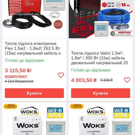
Тепла підлога електрична
Flex 1,5м2 - 1,8м2/ 262.5 Вт
(15м) нагрівальний кабель з
Тепла підлога Valmi 1,5м²-
програмованим
1,8м² / 300 Вт (15м) кабель
Готово до відправки
терморегулятором E51
двожильний нагрівальний 20
Вт/м з терморегулятором E51
3 115,50
Готово до відправки
₴/
комплект
4 003,50
₴
5 338 ₴
4 154 ₴/комплект
Купити
Купити
–25%
–25%