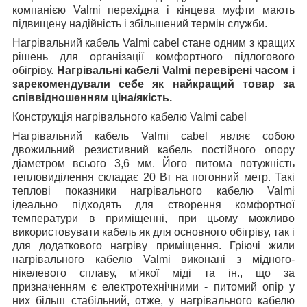
компанією Valmi перехідна і кінцева муфти мають
підвищену надійність і збільшений термін служби.
Нагрівальний кабель Valmi cabel стане одним з кращих
рішень для організації комфортного підлогового
обігріву.
Нагрівальні кабелі Valmi перевірені часом і
зарекомендували себе як найкращий товар за
співвідношенням ціна/якість.
Конструкція нагрівального кабелю Valmi cabel
Нагрівальний кабель Valmi cabel являє собою
двожильний резистивний кабель постійного опору
діаметром всього 3,6 мм. Його питома потужність
тепловиділення складає 20 Вт на погонний метр. Такі
теплові показники нагрівального кабелю Valmi
ідеально підходять для створення комфортної
температури в приміщенні, при цьому можливо
використовувати кабель як для основного обігріву, так і
для додаткового нагріву приміщення. Гріючі жили
нагрівального кабелю Valmi виконані з мідного-
нікелевого сплаву, м'якої міді та ін., що за
призначенням є електротехнічними - питомий опір у
них більш стабільний, отже, у нагрівального кабелю