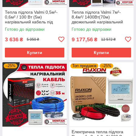
Тепла підлога Valmi 0,5м²-
Тепла підлога Valmi 7м²-
0,6м² / 100 Вт (5м)
8,4м²/ 1400Вт(70м)
нагрівальний кабель під
двожильний нагрівальний
плитку 20 Вт/м з
кабель 20 Вт/м з
Готово до відправки
Готово до відправки
терморегулятором TWE02
терморегулятором Valmi P30
Wi-fi
3 636
9 177,56
₴
₴
5 050 ₴
12 572 ₴
Купити
Купити
–25%
Топ продажів
–25%
Електрична тепла підлога