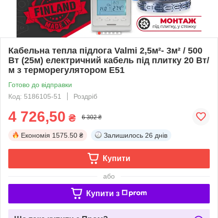
Кабельна тепла підлога Valmi 2,5м²- 3м² / 500
Вт (25м) електричний кабель під плитку 20 Вт/
м з терморегулятором E51
Готово до відправки
Код: 5186105-51
Роздріб
4 726,50
₴
6 302 ₴
Економія
1575.50 ₴
Залишилось
26 днів
Купити
або
Купити з