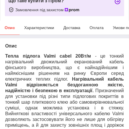
Що таке купити з Пром?
Замовлення під захистом
Опис
Характеристики
Доставка
Оплата
Умови п
Опис
Тепла підлога Valmi cabel 20Вт/м
- це тонкий
нагрівальний двожильний екранований кабель
фінського виробництва, що є найнадійнішим і
найякіснішим рішенням на ринку Європи серед
електричних теплих підлог.
Нагрівальний кабель
Valmi відрізняється бездоганною якістю,
надійністю і безпекою в експлуатації.
Призначений
для установки під різні типи підлогових покриттів в
тонкий шар плиткового клею або самовирівнювальної
суміші, однак можлива установка і в стяжку.
Вийняткові властивості універсального кабелю Valmi
дозволяють застосовувати його не лише для обігріву
приміщень, а й для захисту зовнішніх площ і доріжок