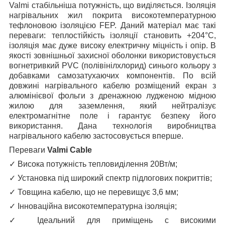
Valmi стабільніша потужність, що виділяється. Ізоляція
нагрівальних жил покрита високотемпературною
тефлоновою ізоляцією FEP. Даний матеріал має такі
переваги: ​​теплостійкість ізоляції становить +204°С,
ізоляція має дуже високу електричну міцність і опір. В
якості зовнішньої захисної оболонки використовується
вогнетривкий PVC (полівінілхлорид) синього кольору з
добавками самозатухаючих компонентів. По всій
довжині нагрівального кабелю розміщений екран з
алюмінієвої фольги з дренажною лудженою мідною
жилою для заземлення, який нейтралізує
електромагнітне поле і гарантує безпеку його
використання. Дана технологія виробництва
нагрівального кабелю застосовується вперше.
Переваги
Valmi Cable
✓
Висока потужність тепловиділення 20Вт/м;
✓
Установка під широкий спектр підлогових покриттів;
✓
Товщина кабелю, що не перевищує 3,6 мм;
✓
Інноваційна високотемпературна ізоляція;
✓
Ідеальний для приміщень c високими