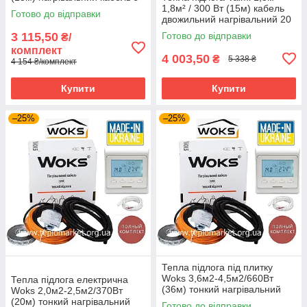
програмованим
1,8м² / 300 Вт (15м) кабель
Готово до відправки
терморегулятором E51
двожильний нагрівальний 20
Вт/м з терморегулятором E51
3 115,50
Готово до відправки
₴/
комплект
4 003,50
₴
5 338 ₴
4 154 ₴/комплект
Купити
Купити
–25%
–25%
Тепла підлога під плитку
Woks 3,6м2-4,5м2/660Вт
Тепла підлога електрична
(36м) тонкий нагрівальний
Woks 2,0м2-2,5м2/370Вт
кабель +терморегулятор E51
(20м) тонкий нагрівальний
Готово до відправки