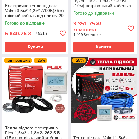
Ryxon 1м2 - 1,3м2/ 200 Вт
Електрична тепла підлога
(10м) нагрівальний кабель з
Valmi 3,5м²-4,2м² /700В(35м)
програмованим
Готово до відправки
гріючий кабель під плитку 20
терморегулятором E51
Вт/м з терморегулятором E51
Готово до відправки
3 351,75
₴/
комплект
5 640,75
₴
7 521 ₴
4 469 ₴/комплект
Купити
Купити
Топ продажів
–25%
–25%
Тепла підлога електрична
Flex 1,5м2 - 1,8м2/ 262.5 Вт
(15м) нагрівальний кабель з
Тепла підлога Valmi 1,5м²-