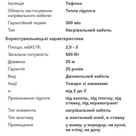
Ізоляція
Тефлон
Область застосування
Тепла підлога
нагрівального кабелю
Гарантійний термін
300 міс
Тип
Нагрівальний кабель
Користувальницькі характеристики
Площа, м&#178;
2,5 - 3
Загальна потужність
500 Вт
Довжина
25 м
Гарантія
25 років
Вид
Двожильний кабель
Акції
Товари зі знижками
а
від 2 до 3
Призначення підлоги
під кахель, під плитку, під
стяжку, під керамограніт
Тип елемента
нагрівальний кабель
Тип монтажу
в плитковий клей, в стяжку
Приміщення
у ванну, у коридор, на кухні,
на стіну, на дачу