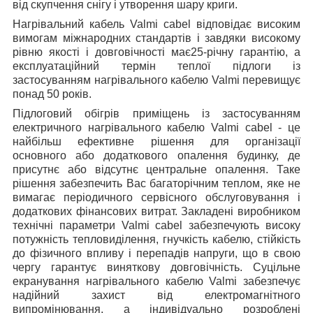
від скупчення снігу і утворення шару криги.
Нагрівальний кабель Valmi cabel відповідає високим
вимогам міжнародних стандартів і завдяки високому
рівню якості і довговічності має25-річну гарантію, а
експлуатаційний термін теплої підлоги із
застосуванням нагрівального кабелю Valmi перевищує
понад 50 років.
Підлоговий обігрів приміщень із застосуванням
електричного нагрівального кабелю Valmi cabel - це
найбільш ефективне рішення для організації
основного або додаткового опалення будинку, де
присутнє або відсутнє центральне опалення. Таке
рішення забезпечить Вас багаторічним теплом, яке не
вимагає періодичного сервісного обслуговування і
додаткових фінансових витрат. Закладені виробником
технічні параметри Valmi cabel забезпечують високу
потужність тепловиділення, гнучкість кабелю, стійкість
до фізичного впливу і перепадів напруги, що в свою
чергу гарантує виняткову довговічність. Суцільне
екранування нагрівального кабелю Valmi забезпечує
надійний захист від електромагнітного
випромінювання, а індивідуально розроблені