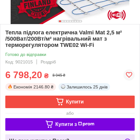
Тепла підлога електрична Valmi Mat 2,5 м²
/500Ват/200Вт/м² нагрівальний мат з
терморегулятором TWE02 Wi-Fi
Готово до відправки
Код: 9021015
Роздріб
6 798,20
₴
8 945 ₴
Економія
2146.80 ₴
Залишилось
25 днів
Купити
або
Купити з