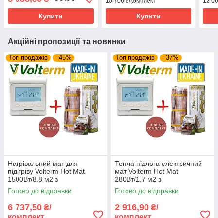
10 706 ₴/комплект
12 06
Купити
Купити
Акційні пропозиції та новинки
Топ продажів
–45%
Топ продажів
–37%
Нагрівальний мат для
Тепла підлога електричний
підігріву Volterm Hot Mat
мат Volterm Hot Mat
1500Вт/8.8 м2 з
280Вт/1.7 м2 з
програмованим
програмованим
Готово до відправки
Готово до відправки
терморегулятором E51
терморегулятором E51
6 737,50
2 916,90
₴/
₴/
комплект
комплект