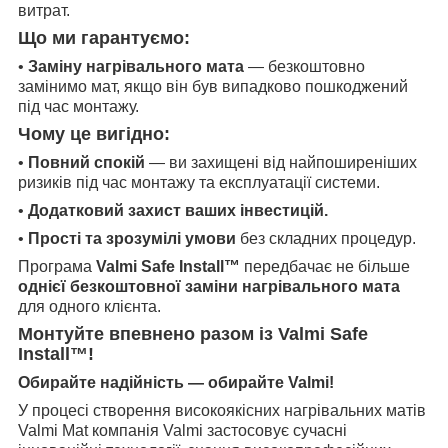
витрат.
Що ми гарантуємо:
•
Замін
у
нагрівального мата
— безкоштовно
замінимо мат, якщо він був випадково пошкоджений
під час монтажу.
Чому це вигідно:
•
Повний спокій
— ви захищені від найпоширеніших
ризиків під час монтажу та експлуатації системи.
•
Додатковий захист ваших інвестицій.
•
Прості та зрозумілі умови
без складних процедур.
Програма
Valmi Safe Install™
передбачає не більше
однієї безкоштовної заміни нагрівального мата
для одного клієнта.
Монтуйте впевнено разом із Valmi Safe
Install™!
Обирайте надійність — обирайте Valmi!
У процесі створення високоякісних нагрівальних матів
Valmi Mat компанія Valmi застосовує сучасні