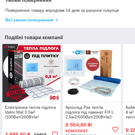
Умови повернення
Повернення товару впродовж 14 днів за рахунок покупця
Всі умови повернення
Подібні товари компанії
Електрична тепла підлога
Арнольд Рак тепла
Кабе
Valmi Mat 0,5м²
підлога під ламінат FH L
4 м²
/100Ват/200Вт/м²
2,5м2/500Ват/200Вт/м2
тепл
нагрівальний мат
нагрівальний мат з
з те
8 564,80
₴/
терморегулятором TWE02
терморегулятором TWE02
TWE0
9 2
комплект
Wi-Fi
Wi-Fi
3 988,80
₴
5 540 ₴