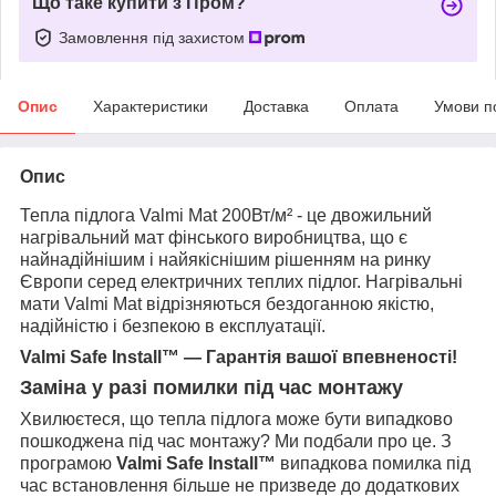
Що таке купити з Пром?
Замовлення під захистом
Опис
Характеристики
Доставка
Оплата
Умови п
Опис
Тепла підлога Valmi Mat 200Вт/м² - це двожильний
нагрівальний мат фінського виробництва, що є
найнадійнішим і найякіснішим рішенням на ринку
Європи серед електричних теплих підлог. Нагрівальні
мати Valmi Mat відрізняються бездоганною якістю,
надійністю і безпекою в експлуатації.
Valmi Safe Install™ — Гарантія вашої впевненості!
Заміна у разі помилки під час монтажу
Хвилюєтеся, що тепла підлога може бути випадково
пошкоджена під час монтажу
? Ми подбали про це. З
програмою
Valmi Safe Install™
випадкова помилка під
час встановлення більше не призведе до додаткових