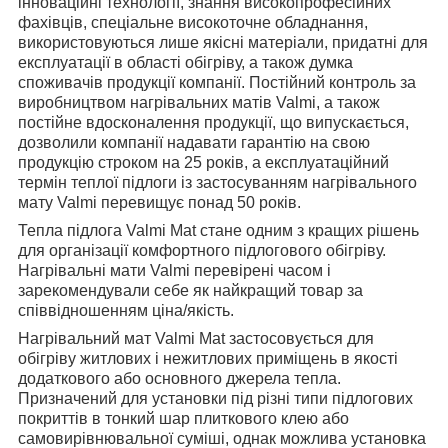
інноваційні технології, знання високопрофесійних
фахівців, спеціальне високоточне обладнання,
використовуються лише якісні матеріали, придатні для
експлуатації в області обігріву, а також думка
споживачів продукції компанії. Постійний контроль за
виробництвом нагрівальних матів Valmi, а також
постійне вдосконалення продукції, що випускається,
дозволили компанії надавати гарантію на свою
продукцію строком на 25 років, а експлуатаційний
термін теплої підлоги із застосуванням нагрівального
мату Valmi перевищує понад 50 років.
Тепла підлога Valmi Mat стане одним з кращих рішень
для організації комфортного підлогового обігріву.
Нагрівальні мати Valmi перевірені часом і
зарекомендували себе як найкращий товар за
співвідношенням ціна/якість.
Нагрівальний мат Valmi Mat застосовується для
обігріву житлових і нежитлових приміщень в якості
додаткового або основного джерела тепла.
Призначений для установки під різні типи підлогових
покриттів в тонкий шар плиткового клею або
самовирівнювальної суміші, однак можлива установка