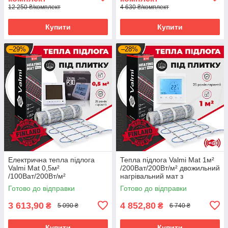
12 250 ₴/комплект
4 630 ₴/комплект
Купити
Купити
–29%
–28%
Електрична тепла підлога
Тепла підлога Valmi Mat 1м²
Valmi Mat 0,5м²
/200Ват/200Вт/м² двожильний
/100Ват/200Вт/м²
нагрівальний мат з
нагрівальний мат
терморегулятором TWE02
Готово до відправки
Готово до відправки
терморегулятором Valmi P30
Wi-Fi
3 613,90
4 852,80
₴
₴
5 090 ₴
6 740 ₴
Купити
Купити