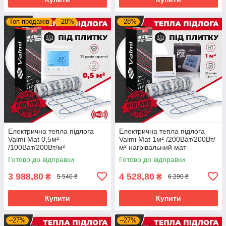
Топ продажів
–28%
–28%
Електрична тепла підлога
Електрична тепла підлога
Valmi Mat 0,5м²
Valmi Mat 1м² /200Ват/200Вт/
/100Ват/200Вт/м²
м² нагрівальний мат
нагрівальний мат
терморегулятором Valmi P30
Готово до відправки
Готово до відправки
терморегулятором TWE02
Wi-Fi
3 988,80
4 528,80
₴
₴
5 540 ₴
6 290 ₴
Купити
Купити
–27%
–27%