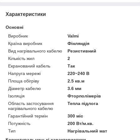
Характеристики
Основні
Виробник
Valmi
Країна виробник
Фінляндія
Вид нагрівального кабелю
Резистивний
Кількість жил
2
Екранований кабель
Так
Напруга мережі
220~240 В
Площа обігріву
2.5 кв.м
Діаметр кабелю
3.6 мм
Ізоляція
Фторполімерів
Область застосування
Тепла підлога
нагрівального кабелю
Гарантійний термін
300 міс
Потужність
200 Вт/м.кв.
Тип
Нагрівальний мат
Користувальницькі характеристики