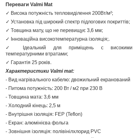
Переваги Valmi Mat
✓
Висока потужність тепловиділення 200Вт/м²;
✓
Установка під широкий спектр підлогових покриттів;
✓
Товщина мату, що не перевищує 3,6 мм;
✓
Інноваційна високотемпературна ізоляція;.
✓
Ідеальний для приміщень c високими
температурними втратами;
✓
Гарантія 25 років.
Характеристики Valmi mat:
- Вид нагрівального кабелю: двожильний екранований
- Питома потужність: 200 Вт / м2 при 230 В
- Товщина мата: 3,6 мм
- Холодний кінець: 2,5 м
- Внутрішня ізоляція: FEP (Teflon)
- Екран: алюмінієва фольга
- Зовнішня ізоляція: полівінілхлорид PVC