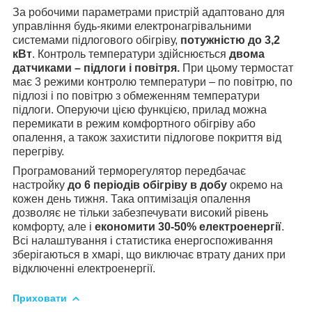
За робочими параметрами пристрій адаптовано для
управління будь-якими електронагрівальними
системами підлогового обігріву,
потужністю до 3,2
кВт
. Контроль температури здійснюється
двома
датчиками – підлоги і повітря.
При цьому термостат
має 3 режими контролю температури – по повітрю, по
підлозі і по повітрю з обмеженням температури
підлоги. Оперуючи цією функцією, прилад можна
перемикати в режим комфортного обігріву або
опалення, а також захистити підлогове покриття від
перегріву.
Програмований терморегулятор передбачає
настройку
до 6 періодів обігріву в добу
окремо на
кожен день тижня. Така оптимізація опалення
дозволяє не тільки забезпечувати високий рівень
комфорту, але і
економити 30-50% електроенергії
.
Всі налаштування і статистика енергоспоживання
зберігаються в хмарі, що виключає втрату даних при
відключенні електроенергії.
Приховати