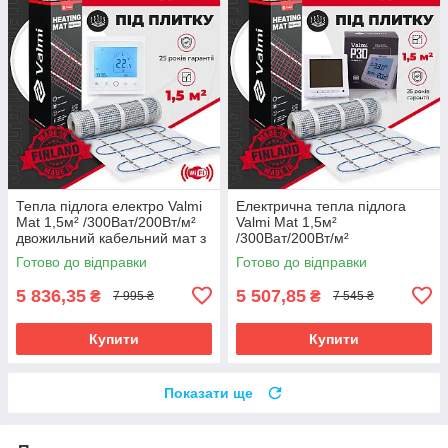
Тепла підлога електро Valmi
Електрична тепла підлога
Mat 1,5м² /300Ват/200Вт/м²
Valmi Mat 1,5м²
двожильний кабельний мат з
/300Ват/200Вт/м²
терморегулятором TWE02
нагрівальний мат
Готово до відправки
Готово до відправки
Wi-Fi
терморегулятором Valmi P30
5 836,35
5 507,85
₴
₴
7 995 ₴
7 545 ₴
Купити
Купити
Показати ще