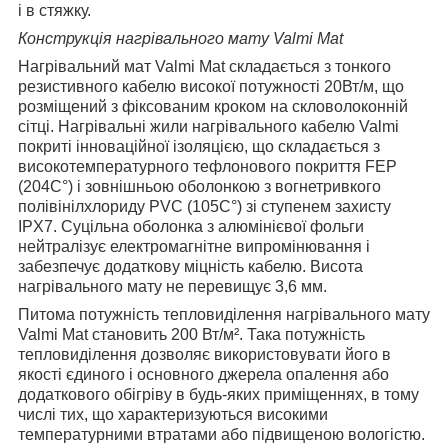
і в стяжку.
Конструкція нагрівального мату Valmi Mat
Нагрівальний мат Valmi Mat складається з тонкого
резистивного кабелю високої потужності 20Вт/м, що
розміщений з фіксованим кроком на скловолоконній
сітці. Нагрівальні жили нагрівального кабелю Valmi
покриті інноваційної ізоляцією, що складається з
високотемпературного тефлонового покриття FEP
(204C°) і зовнішньою оболонкою з вогнетривкого
полівінілхлориду PVC (105C°) зі ступенем захисту
IPX7. Суцільна оболонка з алюмінієвої фольги
нейтралізує електромагнітне випромінювання і
забезпечує додаткову міцність кабелю. Висота
нагрівального мату не перевищує 3,6 мм.
Питома потужність тепловиділення нагрівального мату
Valmi Mat становить 200 Вт/м². Така потужність
тепловиділення дозволяє використовувати його в
якості єдиного і основного джерела опалення або
додаткового обігріву в будь-яких приміщеннях, в тому
числі тих, що характеризуються високими
температурними втратами або підвищеною вологістю.