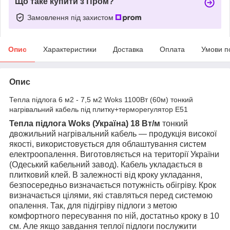
Що таке купити з Пром?
Замовлення під захистом
Опис
Характеристики
Доставка
Оплата
Умови п
Опис
Тепла підлога 6 м2 - 7,5 м2 Woks 1100Вт (60м) тонкий
нагрівальний кабель під плитку+терморегулятор E51
Тепла підлога Woks (Україна)
18 Вт/м
тонкий
двожильний нагрівальний кабель — продукція високої
якості, використовується для облаштування систем
електроопалення. Виготовляється на території України
(Одеський кабельний завод). Кабель укладається в
плитковий клей. В залежності від кроку укладання,
безпосередньо визначається потужність обігріву. Крок
визначається цілями, які ставляться перед системою
опалення. Так, для підігріву підлоги з метою
комфортного пересування по ній, достатньо кроку в 10
см. Але якщо завдання теплої підлоги послужити