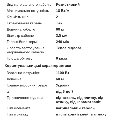
Вид нагрівального кабелю
Резистивний
Максимальна потужність
18 Вт/м
Кількість жил
2
Екранований кабель
Так
Довжина кабелю
60 м
Діаметр кабелю
3.5 мм
Гарантійний термін
240 міс
Область застосування
Тепла підлога
нагрівального кабелю
Площа обігріву
6 кв.м
Користувальницькі характеристики
Загальна потужність
1100 Вт
Довжина
60 м
Країна-виробник товару
Україна
а
від 6 до 7
Призначення підлоги
під кахель, під плитку, під
стяжку, під керамограніт
Тип елемента
нагрівальний кабель
Тип монтажу
в плитковий клей, в стяжку