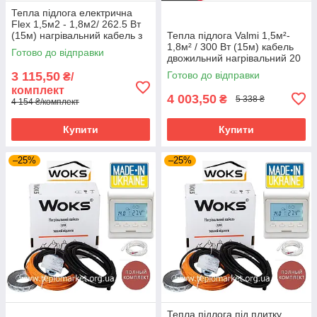
Тепла підлога електрична
Flex 1,5м2 - 1,8м2/ 262.5 Вт
(15м) нагрівальний кабель з
Тепла підлога Valmi 1,5м²-
програмованим
1,8м² / 300 Вт (15м) кабель
Готово до відправки
терморегулятором E51
двожильний нагрівальний 20
Вт/м з терморегулятором E51
3 115,50
Готово до відправки
₴/
комплект
4 003,50
₴
5 338 ₴
4 154 ₴/комплект
Купити
Купити
–25%
–25%
Тепла підлога під плитку