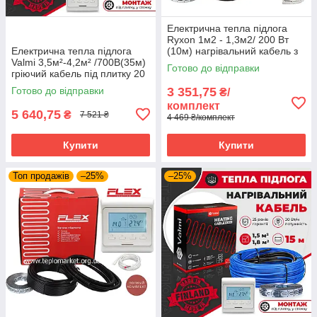
Електрична тепла підлога
Ryxon 1м2 - 1,3м2/ 200 Вт
Електрична тепла підлога
(10м) нагрівальний кабель з
Valmi 3,5м²-4,2м² /700В(35м)
програмованим
Готово до відправки
гріючий кабель під плитку 20
терморегулятором E51
Вт/м з терморегулятором E51
Готово до відправки
3 351,75
₴/
комплект
5 640,75
₴
7 521 ₴
4 469 ₴/комплект
Купити
Купити
Топ продажів
–25%
–25%