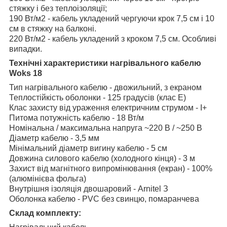
стяжку і без теплоізоляції;
190 Вт/м
2
- кабель укладений чергуючи крок 7,5 см і 10
см в стяжку на балконі.
220 Вт/м
2
- кабель укладений з кроком 7,5 см. Особливі
випадки.
Технічні характеристики нагрівального кабелю
Woks 18
Тип нагрівального кабелю - двожильний, з екраном
Теплостійкість оболонки - 125 градусів (клас Е)
Клас захисту від ураження електричним струмом - I+
Питома потужність кабелю - 18 Вт/м
Номінальна / максимальна напруга ~220 В / ~250 В
Діаметр кабелю - 3,5 мм
Мінімальний діаметр вигину кабелю - 5 см
Довжина силового кабелю (холодного кінця) - 3 м
Захист від магнітного випромінювання (екран) - 100%
(алюмінієва фольга)
Внутрішня ізоляція двошаровий - Arnitel З
Оболонка кабелю - PVC без свинцю, помаранчева
Склад комплекту: