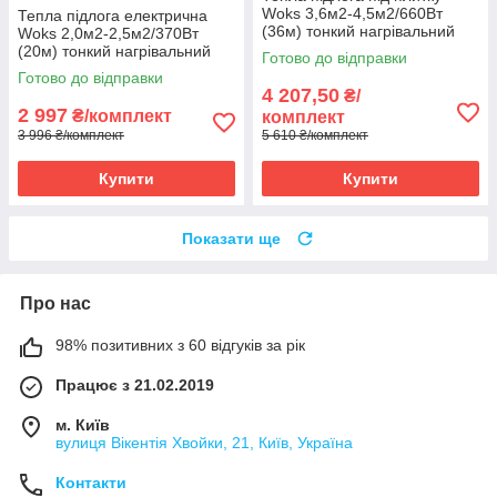
Woks 3,6м2-4,5м2/660Вт
Тепла підлога електрична
(36м) тонкий нагрівальний
Woks 2,0м2-2,5м2/370Вт
кабель +терморегулятор E51
(20м) тонкий нагрівальний
Готово до відправки
кабель під
Готово до відправки
плитку+терморегулятор E51
4 207,50
₴/
2 997
₴/комплект
комплект
3 996 ₴/комплект
5 610 ₴/комплект
Купити
Купити
Показати ще
Про нас
98% позитивних з 60 відгуків за рік
Працює з 21.02.2019
м. Київ
вулиця Вікентія Хвойки, 21, Київ, Україна
Контакти