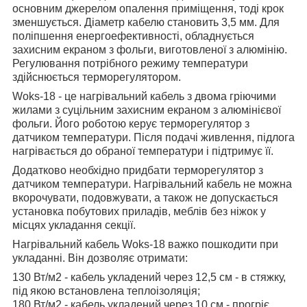
основним джерелом опалення приміщення, тоді крок
зменшується. Діаметр кабелю становить 3,5 мм. Для
поліпшення енергоефективності, обладнується
захисним екраном з фольги, виготовленої з алюмінію.
Регулювання потрібного режиму температури
здійснюється терморегулятором.
Woks-18 - це нагрівальний кабель з двома гріючими
жилами з суцільним захисним екраном з алюмінієвої
фольги. Його роботою керує терморегулятор з
датчиком температури. Після подачі живлення, підлога
нагрівається до обраної температури і підтримує її.
Додатково необхідно придбати терморегулятор з
датчиком температури. Нагрівальний кабель не можна
вкорочувати, подовжувати, а також не допускається
установка побутових приладів, меблів без ніжок у
місцях укладання секції.
Нагрівальний кабель Woks-18 важко пошкодити при
укладанні. Він дозволяє отримати:
130 Вт/м
2
- кабель укладений через 12,5 см - в стяжку,
під якою встановлена теплоізоляція;
180 Вт/м
2
- кабель укладений через 10 см - прогріє