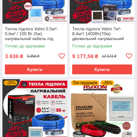
Тепла підлога Valmi 0,5м²-
Тепла підлога Valmi 7м²-
0,6м² / 100 Вт (5м)
8,4м²/ 1400Вт(70м)
нагрівальний кабель під
двожильний нагрівальний
плитку 20 Вт/м з
кабель 20 Вт/м з
Готово до відправки
Готово до відправки
терморегулятором TWE02
терморегулятором Valmi P30
Wi-fi
3 636
9 177,56
₴
₴
5 050 ₴
12 572 ₴
Купити
Купити
–25%
Топ продажів
–25%