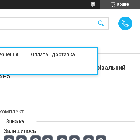
Кошик
ернення
Оплата і доставка
м2-3,0м2/430Вт (24м) тонкий нагрівальний
р E51
/комплект
Залишилось