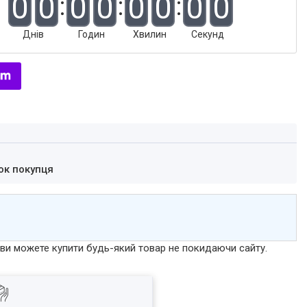
0
0
0
0
0
0
0
0
Днів
Годин
Хвилин
Секунд
ок покупця
р ви можете купити будь-який товар не покидаючи сайту.