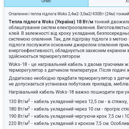
Опис
Х
Опалення і тепла підлога Woks 2,4м2-3,0м2/430Вт (24м) тонки
Тепла підлога Woks (Україна)
18 Вт/м
тонкий двожильн
облаштування систем електроопалення. Виготовляється
клей. В залежності від кроку укладання, безпосередньо
системою опалення. Так, для підігріву підлоги з метою
підлоги послужити основним джерелом опалення примі
енергоефективності, обладнується захисним екраном 
здійснюється терморегулятором.
Woks-18 - це нагрівальний кабель з двома гріючими ж
терморегулятор з датчиком температури. Після подачі ж
Додатково необхідно придбати терморегулятор з датчи
не допускається установка побутових приладів, меблів 
Нагрівальний кабель Woks-18 важко пошкодити при укл
2
130 Вт/м
- кабель укладений через 12,5 см - в стяжку,
2
180 Вт/м
- кабель укладений через 10 см - прогріє стяж
2
190 Вт/м
- кабель укладений чергуючи крок 7,5 см і 10
2
220 Вт/м
- кабель укладений з кроком 7,5 см. Особлив