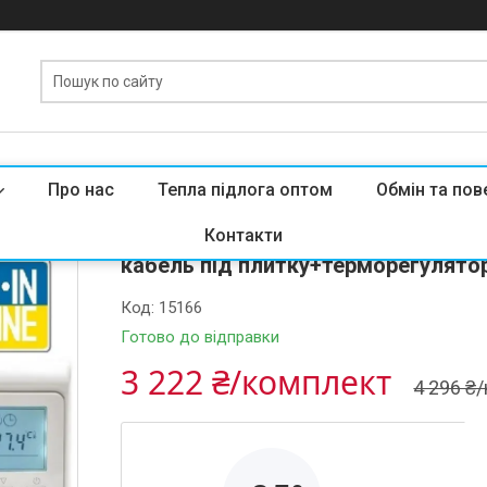
Про нас
Тепла підлога оптом
Обмін та пов
Опалення і тепла підлога Woks 2,4
Контакти
кабель під плитку+терморегулято
Код:
15166
Готово до відправки
3 222 ₴/комплект
4 296 ₴