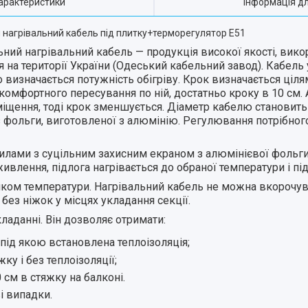
арактеристики
Інформація д
й нагрівальний кабель під плитку+терморегулятор E51
ий нагрівальний кабель — продукція високої якості, вико
 на території України (Одеський кабельний завод). Кабель
 визначається потужність обігріву. Крок визначається ціля
 комфортного пересування по ній, достатньо кроку в 10 см.
щення, тоді крок зменшується. Діаметр кабелю становить
з фольги, виготовленої з алюмінію. Регулювання потрібно
илами з суцільним захисним екраном з алюмінієвої фольги
ивлення, підлога нагрівається до обраної температури і під
ком температури. Нагрівальний кабель не можна вкорочув
без ніжок у місцях укладання секції.
аданні. Він дозволяє отримати:
 під якою встановлена теплоізоляція;
ку і без теплоізоляції;
 см в стяжку на балконі.
і випадки.