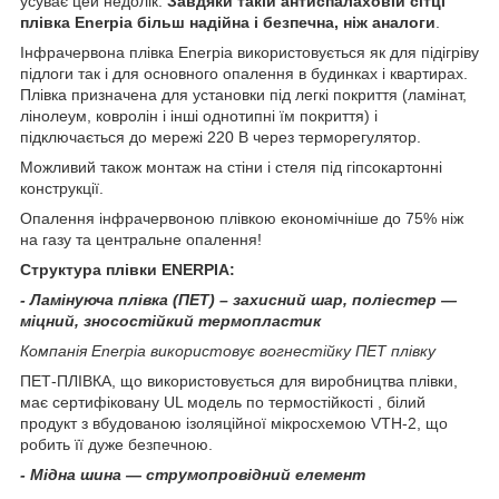
усуває цей недолік.
Завдяки такій антиспалаховій сітці
плівка Enerpia більш надійна і безпечна, ніж аналоги
.
Інфрачервона плівка Enerpia використовується як для підігріву
підлоги так і для основного опалення в будинках і квартирах.
Плівка призначена для установки під легкі покриття (ламінат,
лінолеум, ковролін і інші однотипні їм покриття) і
підключається до мережі 220 В через терморегулятор.
Можливий також монтаж на стіни і стеля під гіпсокартонні
конструкції.
Опалення інфрачервоною плівкою економічніше до 75% ніж
на газу та центральне опалення!
Структура плівки ENERPIA
:
-
Ламінуюча плівка (ПЕТ) – захисний шар, поліестер ―
міцний, зносостійкий термопластик
К
омпанія
Enerpia
використовує
вогнестійк
у
ПЕТ плівк
у
ПЕТ-ПЛІВКА, що використовується для виробництва плівки,
має сертифіковану UL модель по термостійкості , білий
продукт з вбудованою ізоляційної мікросхемою VTH-2, що
робить її дуже безпечною.
-
Мідна шина ― струмопровідний елемент