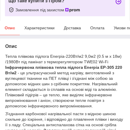
Що таке купити з Пром?
Замовлення під захистом
Опис
Характеристики
Доставка
Оплата
Умови п
Опис
Тепла плівкова підлога Enerpia-220Вт/м2 9,0м2 (0.5 м х 18м)
/1980Вт під ламінат з терморегулятором TWE02 Wi-Fi
Інфрачервона плівкова тепла підлога
Enerpia EP-305
220
Вт/м
2
- це ультрасучасний метод нагріву, виготовлений з
вуглецевої тканини на ПЕТ плівці і з'єднані між собою за
допомогою мідних шин з срібним покриттям. Нагрівальний
елемент складається із сплавів на основі міді та алюмінію.
Плівковий підігрів – це тепло, яке виділяє інфрачервоне
випромінювання і аніон, створюючи тепле повітря з
допомогою інфрачервоного випромінювання.
З'єднання карбонової нагрівальної пасти з мідною шиною
схильне до іскріння, і відповідно до плавлення плівки і виходу
її з ладу. Спеціальна антиспалахова сітка на основі срібла