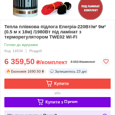
Тепла плівкова підлога Enerpia-220Вт/м² 9м²
(0.5 м х 18м) /1980Вт під ламінат з
терморегулятором TWE02 Wi-Fi
Готово до відправки
Код: 14534
Роздріб
6 359,50
₴/комплект
8 050 ₴/комплект
Економія
1690.50 ₴
Залишилось
23 дні
Купити
або
Купити з