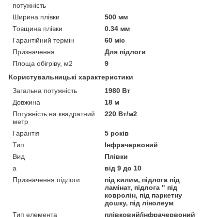
потужність
Ширина плівки
500 мм
Товщина плівки
0.34 мм
Гарантійний термін
60 міс
Призначення
Для підлоги
Площа обігріву, м2
9
Користувальницькі характеристики
Загальна потужність
1980 Вт
Довжина
18 м
Потужність на квадратний
220 Вт/м2
метр
Гарантія
5 років
Тип
Інфрачервоний
Вид
Плівки
а
від 9 до 10
Призначення підлоги
під килим, підлога під
ламінат, підлога " під
ковролін, під паркетну
дошку, під лінолеум
Тип елемента
плівковий/інфрачервоний