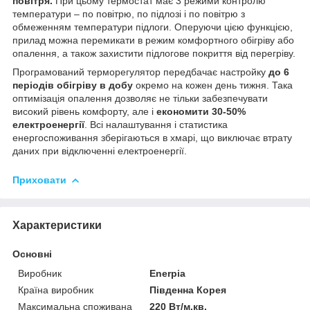
повітря.
При цьому термостат має 3 режими контролю
температури – по повітрю, по підлозі і по повітрю з
обмеженням температури підлоги. Оперуючи цією функцією,
прилад можна перемикати в режим комфортного обігріву або
опалення, а також захистити підлогове покриття від перегріву.
Програмований терморегулятор передбачає настройку
до 6
періодів обігріву в добу
окремо на кожен день тижня. Така
оптимізація опалення дозволяє не тільки забезпечувати
високий рівень комфорту, але і
економити 30-50%
електроенергії
. Всі налаштування і статистика
енергоспоживання зберігаються в хмарі, що виключає втрату
даних при відключенні електроенергії.
Приховати
Характеристики
Основні
Виробник
Enerpia
Країна виробник
Південна Корея
Максимальна споживана
220 Вт/м.кв.