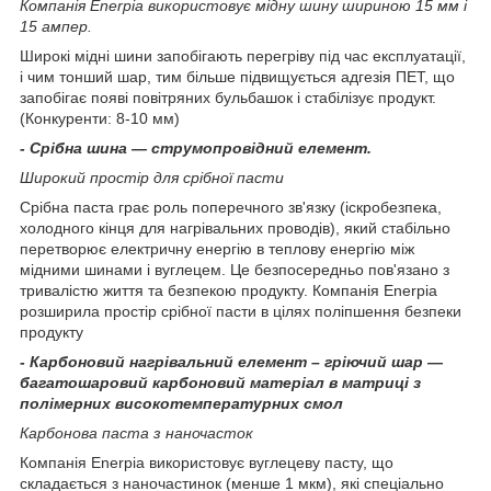
Компанія
Enerpia
використовує
мідну шину шириною 15 мм і
15 ампер.
Широкі мідні шини запобігають перегріву під час експлуатації,
і чим тонший шар, тим більше підвищується адгезія ПЕТ, що
запобігає появі повітряних бульбашок і стабілізує продукт.
(Конкуренти: 8-10 мм)
-
Срібна шина ― струмопровідний елемент.
Широкий простір для срібної пасти
Срібна паста грає роль поперечного зв'язку (іскробезпека,
холодного кінця для нагрівальних проводів), який стабільно
перетворює електричну енергію в теплову енергію між
мідними шинами і вуглецем. Це безпосередньо пов'язано з
тривалістю життя та безпекою продукту. Компанія Enerpia
розширила простір срібної пасти в цілях поліпшення безпеки
продукту
-
Карбоновий нагрівальний елемент – гріючий шар ―
багатошаровий карбоновий матеріал в матриці з
полімерних високотемпературних смол
Карбонова паста з наночасток
Компанія Enerpia використовує вуглецеву пасту, що
складається з наночастинок (менше 1 мкм), які спеціально