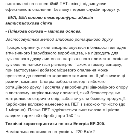
виготовлені на вогнестійкій ПЕТ-плівці, підвищуючи
ефективність опалення, безпеку і термін служби продукту.
-
EVA, EEA високо температурна адгезія -
антиспалохова сітка
-
Плівкова основа – матова основа.
Застосовується метод глибокго ротаційного друку
Процес скринінгу, який використовується в більшості випадків
вітчизняного і зарубіжного виробництва, не підходить для
вуглецевого друку листового нагрівального елемента, оскільки
вуглець не наноситься рівномірно. Також в такому випадку,
при застосуванні добавок місцевого опалення може
призвести до пожежі та короткого замикання. Щоб знизити ці
ризики, компанія Enerpia вибрала метод глибокого
ротаційного друку, і досягла у виробництві рівномірного опору
в листовому нагрівальному елементі, який безпосередньо
контролює електричне опір, забезпечуючи безпеку продукції.
Карбонове волокно нанесено на ПЕТ з високою точністю (до
1 мікрона). Плівка ПЕТ відрізняється винятковою міцністю
завдяки термічній обробці при 150 ° с.
Технічні характеристики плівки Enerpia EP-305:
Номінальна споживана потужність: 220 Вт/м2