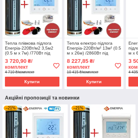
Тепла плівкова підлога
Тепла електро підлога
Ener
Enerpia-220Вт/м2 3,5м2
Enerpia-220Вт/м² 13м² (0.5
підл
(0.5 м х 7м) /770Вт під
м х 26м) /2860Вт під
м х 
ламінат з
ламінат з
з те
3 720,90
8 227,85
3 5
₴/
₴/
терморегулятором TWE02
терморегулятором TWE02
TWE0
комплект
комплект
ком
Wi-Fi
Wi-Fi
4 710 ₴/комплект
10 415 ₴/комплект
4 435
Купити
Купити
Акційні пропозиції та новинки
–21%
–21%