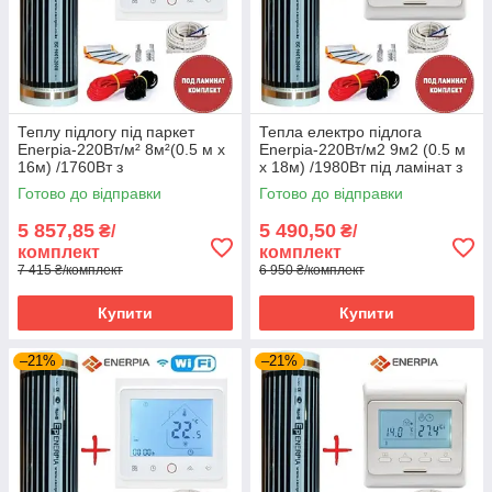
Теплу підлогу під паркет
Тепла електро підлога
Enerpia-220Вт/м² 8м²(0.5 м х
Enerpia-220Вт/м2 9м2 (0.5 м
16м) /1760Вт з
х 18м) /1980Вт під ламінат з
терморегулятором TWE02
терморегулятором E 51
Готово до відправки
Готово до відправки
Wi-Fi
5 857,85
5 490,50
₴/
₴/
комплект
комплект
7 415 ₴/комплект
6 950 ₴/комплект
Купити
Купити
–21%
–21%