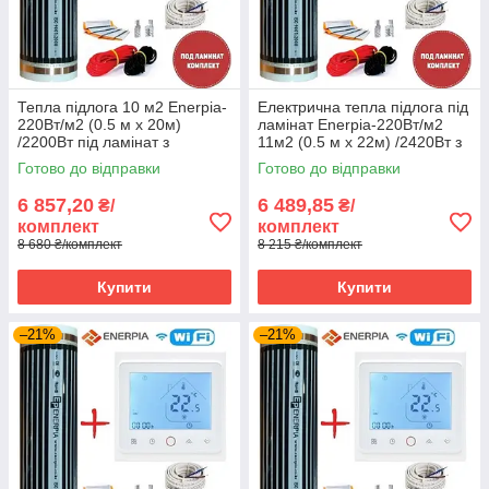
Тепла підлога 10 м2 Enerpia-
Електрична тепла підлога під
220Вт/м2 (0.5 м х 20м)
ламінат Enerpia-220Вт/м2
/2200Вт під ламінат з
11м2 (0.5 м х 22м) /2420Вт з
терморегулятором TWE02
терморегулятором E 51
Готово до відправки
Готово до відправки
Wi-Fi
6 857,20
6 489,85
₴/
₴/
комплект
комплект
8 680 ₴/комплект
8 215 ₴/комплект
Купити
Купити
–21%
–21%