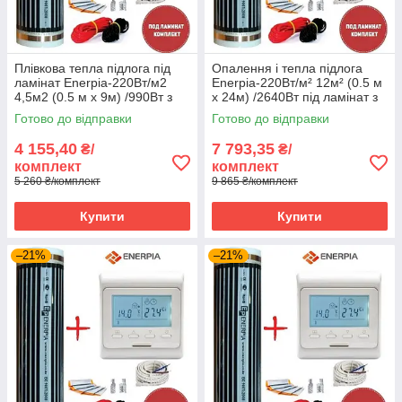
Плівкова тепла підлога під
Опалення і тепла підлога
ламінат Enerpia-220Вт/м2
Enerpia-220Вт/м² 12м² (0.5 м
4,5м2 (0.5 м х 9м) /990Вт з
х 24м) /2640Вт під ламінат з
терморегулятором TWE02
терморегулятором TWE02
Готово до відправки
Готово до відправки
Wi-Fi
Wi-Fi
4 155,40
7 793,35
₴/
₴/
комплект
комплект
5 260 ₴/комплект
9 865 ₴/комплект
Купити
Купити
–21%
–21%