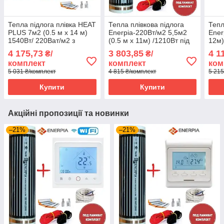
Тепла підлога плівка HEAT
Тепла плівкова підлога
Тепл
PLUS 7м2 (0.5 м х 14 м)
Enerpia-220Вт/м2 5,5м2
Ener
1540Вт/ 220Ват/м2 з
(0.5 м х 11м) /1210Вт під
12м)
механічним
ламінат з
терм
4 175,73
3 803,85
4 1
₴/
₴/
терморегулятором RTC
терморегулятором E 51
комплект
комплект
ком
70
5 031 ₴/комплект
4 815 ₴/комплект
5 215
Купити
Купити
Акційні пропозиції та новинки
–21%
–21%