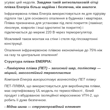
усуває цей недолік.
Завдяки такій антиспалаховій сітці
плівка Enerpia більш надійна і безпечна, ніж аналоги
.
Інфрачервона плівка Enerpia використовується як для підігріву
підлоги так і для основного опалення в будинках і квартирах.
Плівка призначена для установки під легкі покриття (ламінат,
лінолеум, ковролін і інші однотипні їм покриття) і
підключається до мережі 220 В через терморегулятор.
Можливий також монтаж на стіни і стеля під гіпсокартонні
конструкції.
Опалення інфрачервоною плівкою економічніше до 75% ніж
на газу та центральне опалення!
Структура плівки ENERPIA
:
-
Ламінуюча плівка (ПЕТ) – захисний шар, поліестер ―
міцний, зносостійкий термопластик
К
омпанія
Enerpia
використовує
вогнестійк
у
ПЕТ плівк
у
ПЕТ-ПЛІВКА, що використовується для виробництва плівки,
має сертифіковану UL модель по термостійкості , білий
продукт з вбудованою ізоляційної мікросхемою VTH-2, що
робить її дуже безпечною.
-
Мідна шина ― струмопровідний елемент