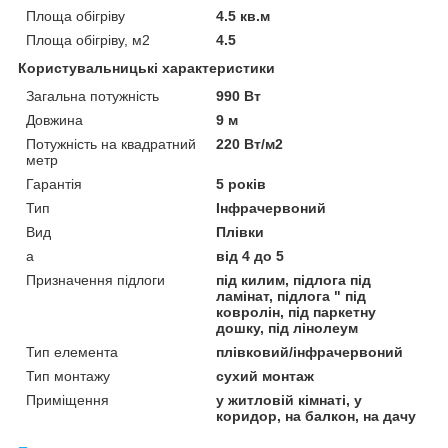
Площа обігріву
4.5 кв.м
Площа обігріву, м2
4.5
Користувальницькі характеристики
Загальна потужність
990 Вт
Довжина
9 м
Потужність на квадратний
220 Вт/м2
метр
Гарантія
5 років
Тип
Інфрачервоний
Вид
Плівки
а
від 4 до 5
Призначення підлоги
під килим, підлога під
ламінат, підлога " під
ковролін, під паркетну
дошку, під лінолеум
Тип елемента
плівковий/інфрачервоний
Тип монтажу
сухий монтаж
Приміщення
у житловій кімнаті, у
коридор, на балкон, на дачу