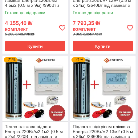
ламінат Enerpia-220Вт/м2
Enerpia-220Вт/м² 12м² (0.5 м
4,5м2 (0.5 м х 9м) /990Вт з
х 24м) /2640Вт під ламінат з
терморегулятором TWE02
терморегулятором TWE02
Готово до відправки
Готово до відправки
Wi-Fi
Wi-Fi
4 155,40
7 793,35
₴/
₴/
комплект
комплект
5 260 ₴/комплект
9 865 ₴/комплект
Купити
Купити
–21%
–21%
Тепла плівкова підлога
Підлога з підігрівом плівкова
Enerpia-220Вт/м2 1м2 (0.5 м
Enerpia-220Вт/м2 13м2 (0.5 м
х 2м) /220Вт під ламінат з
х 26м) /2860Вт під ламінат з