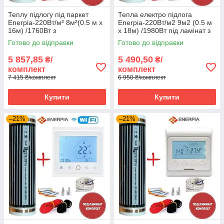
Теплу підлогу під паркет
Тепла електро підлога
Enerpia-220Вт/м² 8м²(0.5 м х
Enerpia-220Вт/м2 9м2 (0.5 м
16м) /1760Вт з
х 18м) /1980Вт під ламінат з
терморегулятором TWE02
терморегулятором E 51
Готово до відправки
Готово до відправки
Wi-Fi
5 857,85
5 490,50
₴/
₴/
комплект
комплект
7 415 ₴/комплект
6 950 ₴/комплект
Купити
Купити
–21%
–21%