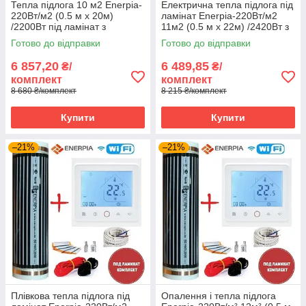
Тепла підлога 10 м2 Enerpia-
Електрична тепла підлога під
220Вт/м2 (0.5 м х 20м)
ламінат Enerpia-220Вт/м2
/2200Вт під ламінат з
11м2 (0.5 м х 22м) /2420Вт з
терморегулятором TWE02
терморегулятором E 51
Готово до відправки
Готово до відправки
Wi-Fi
6 857,20
6 489,85
₴/
₴/
комплект
комплект
8 680 ₴/комплект
8 215 ₴/комплект
Купити
Купити
–21%
–21%
Плівкова тепла підлога під
Опалення і тепла підлога