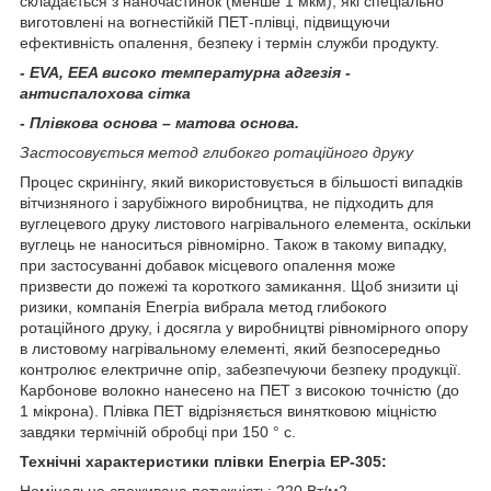
складається з наночастинок (менше 1 мкм), які спеціально
виготовлені на вогнестійкій ПЕТ-плівці, підвищуючи
ефективність опалення, безпеку і термін служби продукту.
-
EVA, EEA високо температурна адгезія -
антиспалохова сітка
-
Плівкова основа – матова основа.
Застосовується метод глибокго ротаційного друку
Процес скринінгу, який використовується в більшості випадків
вітчизняного і зарубіжного виробництва, не підходить для
вуглецевого друку листового нагрівального елемента, оскільки
вуглець не наноситься рівномірно. Також в такому випадку,
при застосуванні добавок місцевого опалення може
призвести до пожежі та короткого замикання. Щоб знизити ці
ризики, компанія Enerpia вибрала метод глибокого
ротаційного друку, і досягла у виробництві рівномірного опору
в листовому нагрівальному елементі, який безпосередньо
контролює електричне опір, забезпечуючи безпеку продукції.
Карбонове волокно нанесено на ПЕТ з високою точністю (до
1 мікрона). Плівка ПЕТ відрізняється винятковою міцністю
завдяки термічній обробці при 150 ° с.
Технічні характеристики плівки Enerpia EP-305:
Номінальна споживана потужність: 220 Вт/м2