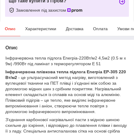
Що таке купити з Пром?
Замовлення під захистом
Опис
Характеристики
Доставка
Оплата
Умови п
Опис
Інфрачервона тепла підлога Enerpia-220Вт/м2 4,5м2 (0.5 м х
9м) /990Вт під ламінат з терморегулятором E 51
Інфрачервона плівкова тепла підлога
Enerpia EP-305
220
Вт/м
2
- це ультрасучасний метод нагріву, виготовлений з
вуглецевої тканини на ПЕТ плівці і з'єднані між собою за
допомогою мідних шин з срібним покриттям. Нагрівальний
елемент складається із сплавів на основі міді та алюмінію.
Плівковий підігрів – це тепло, яке виділяє інфрачервоне
випромінювання і аніон, створюючи тепле повітря з
допомогою інфрачервоного випромінювання.
З'єднання карбонової нагрівальної пасти з мідною шиною
схильне до іскріння, і відповідно до плавлення плівки і виходу
її з ладу. Спеціальна антиспалахова сітка на основі срібла