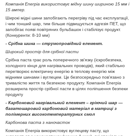
Компанія
Enerpia
використовує
мідну шину шириною 15 мм і
15 ампер.
Широкі мідні шини запобігають перегріву під час експлуатації,
і чим тонший шар, тим більше підвищується адгезія ПЕТ, що
запобігає появі повітряних бульбашок і стабілізує продукт.
(Конкуренти: 8-10 мм)
-
Срібна шина ― струмопровідний елемент.
Широкий простір для срібної пасти
Срібна паста грає роль поперечного зв'язку (іскробезпека,
холодного кінця для нагрівальних проводів), який стабільно
перетворює електричну енергію в теплову енергію між
мідними шинами і вуглецем. Це безпосередньо пов'язано з
тривалістю життя та безпекою продукту. Компанія Enerpia
розширила простір срібної пасти в цілях поліпшення безпеки
продукту
-
Карбоновий нагрівальний елемент – гріючий шар ―
багатошаровий карбоновий матеріал в матриці з
полімерних високотемпературних смол
Карбонова паста з наночасток
Компанія Enerpia використовує вуглецеву пасту, що