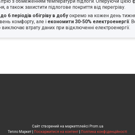
повітрю з обмеженням температури підлоги. Оперуючи цією
, а також захистити підлогове покриття від перегріву.
у
до 6 періодів обігріву в добу
окремо на кожен день тижня.
вень комфорту, але і
економити 30-50% електроенергії
. 
 виключає втрату даних при відключенні електроенергії.
Сайт створений на маркетплейсі
Prom.ua
Тепло Маркет |
Поскаржитися на контент
|
Політика конфіденційності