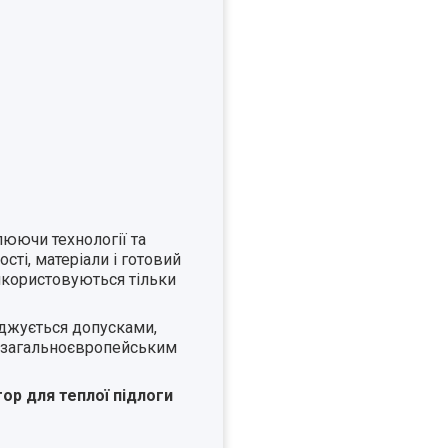
люючи технології та
ті, матеріали і готовий
икористовуються тільки
рджується допусками,
м загальноєвропейським
ор для теплої підлоги