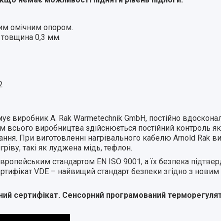
ким омічним опором.
, товщина 0,3 мм.
2
имує виробник A. Rak Warmetechnik GmbH, постійно вдоскона
м всього виробництва здійснюється постійний контроль якос
ання. При виготовленні нагрівального кабелю Arnold Rak в
ігріву, такі як луджена мідь, тефлон.
 європейським стандартом EN ISO 9001, а їх безпека підтве
ртифікат VDE – найвищий стандарт безпеки згідно з нови
йний сертифікат. Сенсорний програмований терморегулят