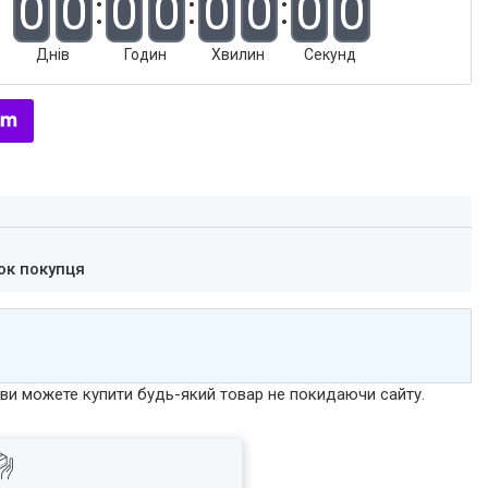
0
0
0
0
0
0
0
0
Днів
Годин
Хвилин
Секунд
ок покупця
р ви можете купити будь-який товар не покидаючи сайту.