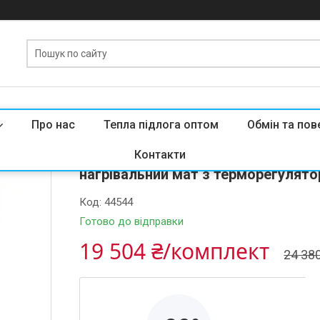
Про нас
Тепла підлога оптом
Обмін та пов
Опалення і тепла підлога під ламі
Контакти
нагрівальний мат з терморегулято
Код:
44544
Готово до відправки
19 504 ₴/комплект
24 38