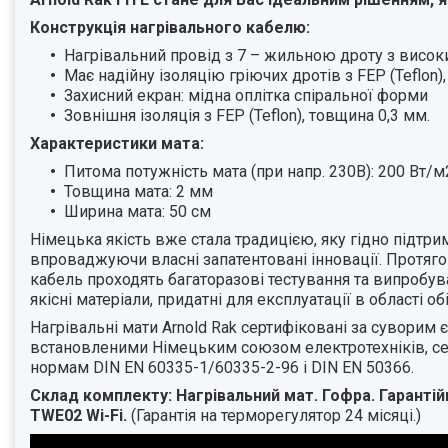
Конструкція нагрівального кабелю:
Нагрівальний провід з 7 – жильною дроту з висо
Має надійну ізоляцію гріючих дротів з FEP (Teflon)
Захисний екран: мідна оплітка спіральної форми
Зовнішня ізоляція з FEP (Teflon), товщина 0,3 мм.
Характеристики мата:
Питома потужність мата (при напр. 230В): 200 Вт/м
Товщина мата: 2 мм
Ширина мата: 50 см
Німецька якість вже стала традицією, яку гідно підтр
впроваджуючи власні запатентовані інновації. Протяго
кабель проходять багаторазові тестування та випробув
якісні матеріали, придатні для експлуатації в області об
Нагрівальні мати Arnold Rak сертифіковані за суворим
встановленими Німецьким союзом електротехніків, се
нормам DIN EN 60335-1/60335-2-96 і DIN EN 50366.
Склад комплекту: Нагрівальний мат. Гофра. Гаранті
TWE02 Wi-Fi.
(Гарантія на терморегулятор 24 місяці.)