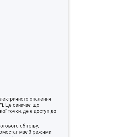
електричного опалення
Fi
. Це означає, що
ї точки, де є доступ до
гового обігріву,
рмостат має 3 режими