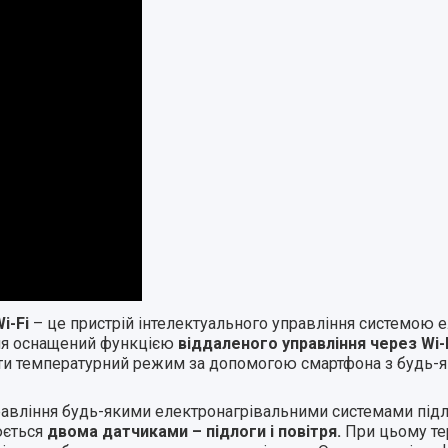
Wi-Fi
– це пристрій інтелектуального управління системою 
ння оснащений функцією
віддаленого управління через Wi-
и температурний режим за допомогою смартфона з будь-яко
авління будь-якими електронагрівальними системами підло
юється
двома датчиками – підлоги і повітря.
При цьому те