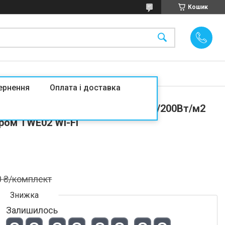
Кошик
ернення
Оплата і доставка
нат Arnold Rak FH L 10м2/2000Ват/200Вт/м2
ром TWE02 Wi-Fi
0 ₴/комплект
Залишилось