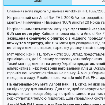
Опис
Х
Опалення і тепла підлога під ламінат Arnold Rak FH L 10м2/2
Нагрівальний мат Arnol Rak FH L 200Вт/м. кв. розробл
монтаж! Німеччина - Німецька 100% якість! 20 Років гар
Нагрівальним елементом мату є
ультратонкий
нагрів
боїться
перегріву
. Кабельна тепла підлога Arnold Rak
захищена
екрануючою
опліткою
з
мідного
проводу
.
нижчу
температуру
, ніж ті ж мати для укладання під
не
зіпсує
ламінат, паркет, паркетну дошку і навіть ковр
Мат Arnold Rak FH L, потужністю 200 Вт/м2, представл
приміщеннях, де ІК-плівку застосовувати заборонено.
Такий мат під ламінат на ринку України
представлений
альтернатива інфрачервоній нагрівальній плівці. Оскіл
гарантія поширюється тільки на плівку. А місця з'єдна
виходять з ладу. У кабельного мата
Arnold Rak FHL
гара
На н
агрівальн
ому
мат
і
Arnold Rak FH
L
сітка, на якій 
на підкладку для ламінату. Для того, щоб повернути мат 
укладена вся площа обігріву, потрібно вивести датчик
користуватися теплою підлогою. Для управління сист
Arnold Rak FH L стане для Вас ідеальним рішенням, 