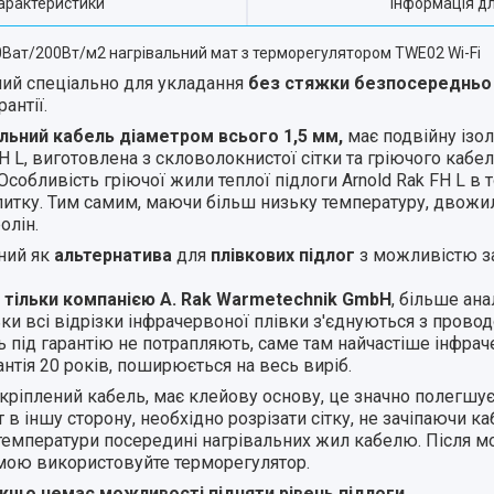
арактеристики
Інформація д
000Ват/200Вт/м2 нагрівальний мат з терморегулятором TWE02 Wi-Fi
ений спеціально для укладання
без
стяжки
безпосередньо
антії.
альний кабель
діаметром
всього
1,5
мм,
має подвійну ізол
 FH L, виготовлена з скловолокнистої сітки та гріючого каб
 Особливість гріючої жили теплої підлоги Arnold Rak FH L в
 плитку. Тим самим, маючи більш низьку температуру, двожи
олін.
ений як
альтернатива
для
плівкових
підлог
з можливістю за
тільки
компанією
A. Rak
Warmetechnik
GmbH
, більше ана
ьки всі відрізки інфрачервоної плівки з'єднуються з прово
нь під гарантію не потрапляють, саме там найчастіше інфрач
нтія 20 років, поширюється на весь виріб.
закріплений кабель, має клейову основу, це значно полегшу
в іншу сторону, необхідно розрізати сітку, не зачіпаючи каб
 температури посередині нагрівальних жил кабелю. Після мо
емою використовуйте терморегулятор.
якщо немає можливості підняти рівень підлоги
.