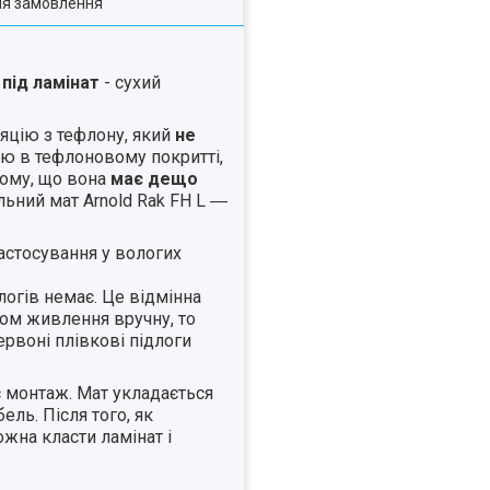
ля замовлення
під
ламінат
- сухий
яцію з тефлону, який
не
елю в тефлоновому покритті,
 тому, що вона
має
дещо
льний мат Arnold Rak FH L ―
стосування у вологих
логів немає. Це відмінна
дом живлення вручну, то
ервоні плівкові підлоги
є монтаж. Мат укладається
ель. Після того, як
жна класти ламінат і