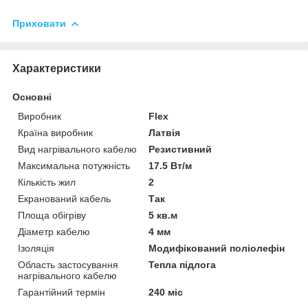
Приховати
Характеристики
Основні
Виробник
Flex
Країна виробник
Латвія
Вид нагрівального кабелю
Резистивний
Максимальна потужність
17.5 Вт/м
Кількість жил
2
Екранований кабель
Так
Площа обігріву
5 кв.м
Діаметр кабелю
4 мм
Ізоляція
Модифікований поліолефін
Область застосування
Тепла підлога
нагрівального кабелю
Гарантійний термін
240 міс