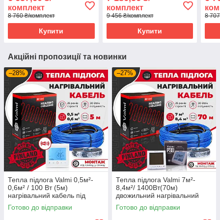
програмованим
терморегулятором E51
терм
комплект
комплект
ком
терморегулятором E51
8 760 ₴/комплект
9 456 ₴/комплект
8 707
Купити
Купити
Акційні пропозиції та новинки
–28%
–27%
Тепла підлога Valmi 0,5м²-
Тепла підлога Valmi 7м²-
0,6м² / 100 Вт (5м)
8,4м²/ 1400Вт(70м)
нагрівальний кабель під
двожильний нагрівальний
плитку 20 Вт/м з
кабель 20 Вт/м з
Готово до відправки
Готово до відправки
терморегулятором TWE02
терморегулятором Valmi P30
Wi-fi