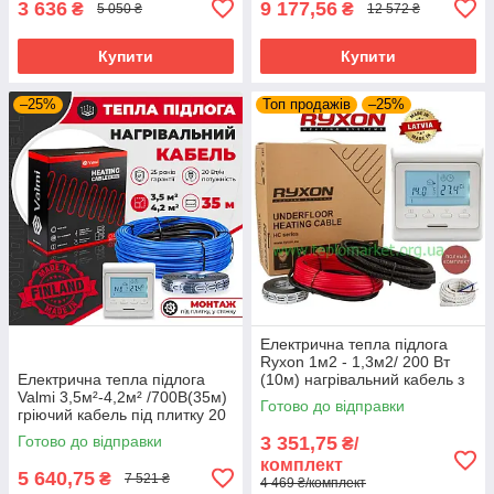
3 636
9 177,56
₴
₴
5 050 ₴
12 572 ₴
Купити
Купити
–25%
Топ продажів
–25%
Електрична тепла підлога
Ryxon 1м2 - 1,3м2/ 200 Вт
Електрична тепла підлога
(10м) нагрівальний кабель з
Valmi 3,5м²-4,2м² /700В(35м)
програмованим
Готово до відправки
гріючий кабель під плитку 20
терморегулятором E51
Вт/м з терморегулятором E51
Готово до відправки
3 351,75
₴/
комплект
5 640,75
₴
7 521 ₴
4 469 ₴/комплект