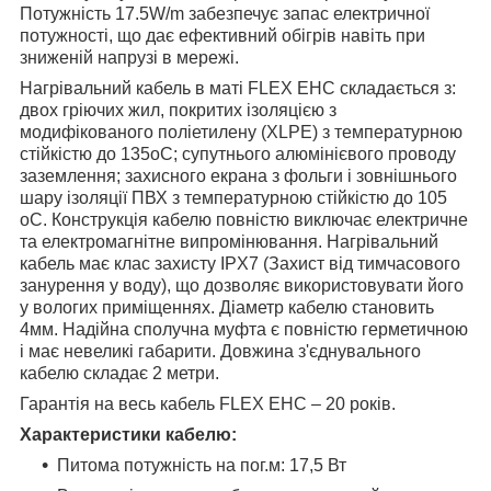
Потужність 17.5
W/m
забезпечує запас електричної
потужності, що дає ефективний обігрів навіть при
зниженій напрузі в мережі.
Нагрівальний кабель в маті
FLEX
EHC
складається з
:
двох гріючих жил, покритих ізоляцією з
модифікованого поліетилену
(XLPE)
з температурною
стійкістю до 135
o
C
; супутнього алюмінієвого проводу
заземлення
;
захисного екрана з фольги
і зовнішнього
шару ізоляції ПВХ з температурною стійкістю до 105
o
C
. Конструкція кабелю повністю виключає електричне
та електромагнітне випромінювання. Нагрівальний
кабель має клас захисту IPX7 (Захист від тимчасового
занурення у воду), що дозволяє використовувати його
у вологих приміщеннях. Діаметр кабелю становить
4мм.
Надійна сполучна муфта є повністю герметичною
і має невеликі габарити. Довжина з'єднувального
кабелю складає 2 метри.
Гарантія на весь кабель
FLEX EHC – 20
років.
Характеристики кабелю:
Питома потужність на пог.м: 17,5 Вт