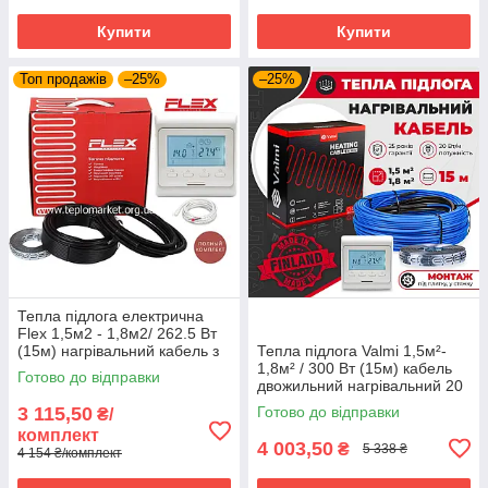
Купити
Купити
Топ продажів
–25%
–25%
Тепла підлога електрична
Flex 1,5м2 - 1,8м2/ 262.5 Вт
(15м) нагрівальний кабель з
Тепла підлога Valmi 1,5м²-
програмованим
1,8м² / 300 Вт (15м) кабель
Готово до відправки
терморегулятором E51
двожильний нагрівальний 20
Вт/м з терморегулятором E51
3 115,50
Готово до відправки
₴/
комплект
4 003,50
₴
5 338 ₴
4 154 ₴/комплект