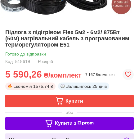
Підлога з підігрівом Flex 5м2 - 6м2/ 875Вт
(50м) нагрівальний кабель з програмованим
терморегулятором E51
Готово до відправки
Код: 518619
Роздріб
5 590,26
₴/комплект
7 167 ₴/комплект
Економія
1576.74 ₴
Залишилось
25 днів
Купити
або
Купити з