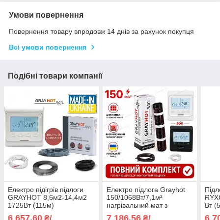
Умови повернення
Повернення товару впродовж 14 днів за рахунок покупця
Всі умови повернення
Подібні товари компанії
Електро підігрів підлоги
Електро підлога Grayhot
Підл
GRAYHOT 8,6м2-14,4м2
150/1068Вт/7,1м²
RYXO
1725Вт (115м)
нагрівальний мат з
Вт (
нагрівальний кабель з
програмованим
кабе
6 657,60
7 186,56
6 7
₴/
₴/