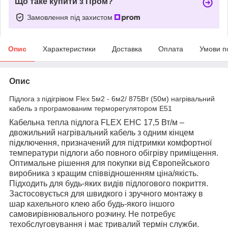
Що таке купити з Пром?
Замовлення під захистом
Опис
Характеристики
Доставка
Оплата
Умови п
Опис
Підлога з підігрівом Flex 5м2 - 6м2/ 875Вт (50м) нагрівальний
кабель з програмованим терморегулятором E51
Кабельна тепла підлога
FLEX
EHC
17,5 Вт/м
–
двожильний нагрівальний кабель з одним кінцем
підключення, призначений для підтримки комфортної
температури підлоги або повного обігріву приміщення.
Оптимальне рішення для покупки від Європейського
виробника з кращим співвідношенням ціна/якість.
Підходить для будь-яких видів підлогового покриття
.
Застосовується для швидкого і зручного монтажу в
шар кахельного клею або будь-якого іншого
самовирівнювального розчину. Не потребує
техобслуговування і має тривалий термін служби.