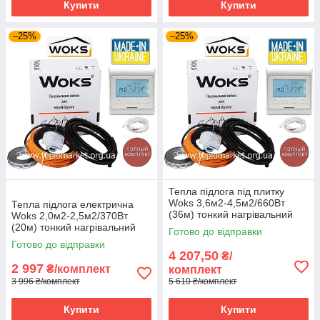
Купити
Купити
–25%
–25%
Тепла підлога під плитку
Woks 3,6м2-4,5м2/660Вт
Тепла підлога електрична
(36м) тонкий нагрівальний
Woks 2,0м2-2,5м2/370Вт
кабель +терморегулятор E51
(20м) тонкий нагрівальний
Готово до відправки
кабель під
Готово до відправки
плитку+терморегулятор E51
4 207,50
₴/
2 997
₴/комплект
комплект
3 996 ₴/комплект
5 610 ₴/комплект
Купити
Купити