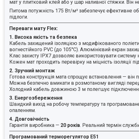
мат у плитковий клей або у шар наливної стяжки. Він н
Питома потужність 175 Вт/м² забезпечує ефективне обі
підлоги.
Переваги
мату
Flex:
1. Висока якість та безпека
Кабель захищений ізоляцією з модифікованого поліети
вогнестійкого PVC (до 105°C). Алюмінієвий екран зах
Клас захисту IPX7 дозволяє використовувати систему н
Кожен мат проходить перевірку на міцність ізоляції п
2. Зручний монтаж
Готова конструкція мата спрощує встановлення — він пр
Можна безпечно вмикати в розмотаному вигляді перед
Холодний кабель довжиною 3 м полегшує підключенн
3. Енергозбереження
Швидкий вихід на робочу температуру та програмоване
опаленням.
4. Довговічність
Гарантія виробника —
20 років
. Реальний термін служб
Програмований терморегулятор E51