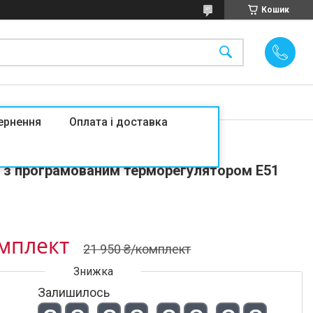
Кошик
ернення
Оплата і доставка
динку Flex EHM-175/ 15м² 2625Вт
т з програмованим терморегулятором E51
омплект
21 950 ₴/комплект
Залишилось