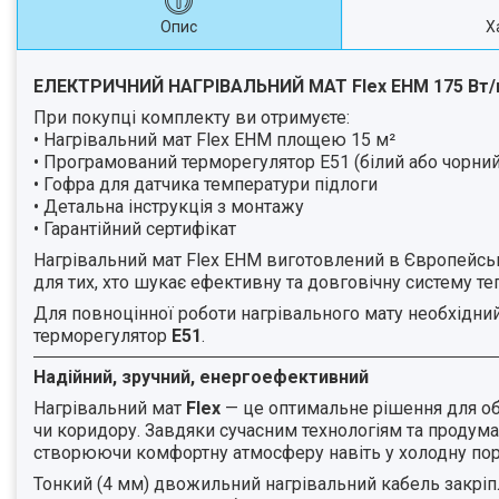
Опис
Х
ЕЛЕКТРИЧНИЙ НАГРІВАЛЬНИЙ МАТ Flex EHM 175 Вт/
При покупці комплекту ви отримуєте:
•
Н
агрівальний мат Flex EHM площею 15 м²
• Програмований терморегулятор E51 (білий або чорни
• Гофра для датчика температури підлоги
• Детальна інструкція з монтажу
• Гарантійний сертифікат
Нагрівальний мат Flex EHM виготовлений в Європейськ
для тих, хто шукає ефективну та довговічну систему те
Для повноцінної роботи нагрівального мату необхідни
терморегулятор
E51
.
Надійний, зручний, енергоефективний
Нагрівальний мат
Flex
— це оптимальне рішення для обіг
чи коридору. Завдяки сучасним технологіям та продума
створюючи комфортну атмосферу навіть у холодну пор
Тонкий (4 мм) двожильний нагрівальний кабель закріп