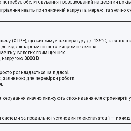
е потребує обслуговування і розрахований на десятки років
грівання навіть при зниженій напрузі в мережі та значно с
лену (XLPE), що витримує температуру до 135°C, та зовні
ищає від електромагнітного випромінювання.
авіть у вологих приміщеннях.
ід напругою
3000 В
.
осто розкладається на підлозі.
 заливкою для перевірки роботи.
я.
 керування значно знижують споживання електроенергії у 
и системи за правильної установки та експлуатації —
понад 