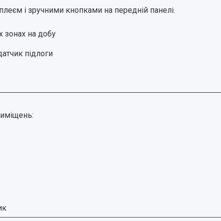
леєм і зручними кнопками на передній панелі.
х зонах на добу
датчик підлоги
риміщень:
ик