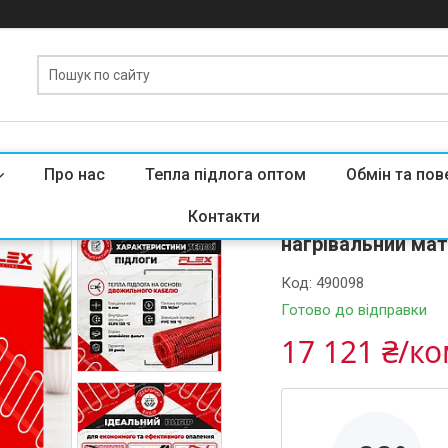
Про нас
Тепла підлога оптом
Обмін та пов
Тепла підлога бу
Контакти
нагрівальний ма
Код:
490098
Готово до відправки
17 121 ₴/к