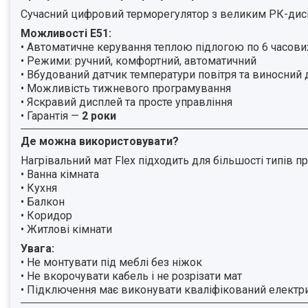
Сучасний цифровий терморегулятор з великим РК-дисп
Можливості E51:
• Автоматичне керування теплою підлогою по 6 часови
• Режими: ручний, комфортний, автоматичний
• Вбудований датчик температури повітря та виносний 
• Можливість тижневого програмування
• Яскравий дисплей та просте управління
• Гарантія —
2 роки
Де можна використовувати?
Нагрівальний мат Flex підходить для більшості типів п
• Ванна кімната
• Кухня
• Балкон
• Коридор
• Житлові кімнати
Увага:
• Не монтувати під меблі без ніжок
• Не вкорочувати кабель і не розрізати мат
• Підключення має виконувати кваліфікований електр