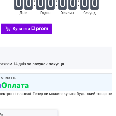
0
0
0
0
0
0
0
0
Днів
Годин
Хвилин
Секунд
Купити з
ротягом 14 днів
за рахунок покупця
лектронні платежі. Тепер ви можете купити будь-який товар не