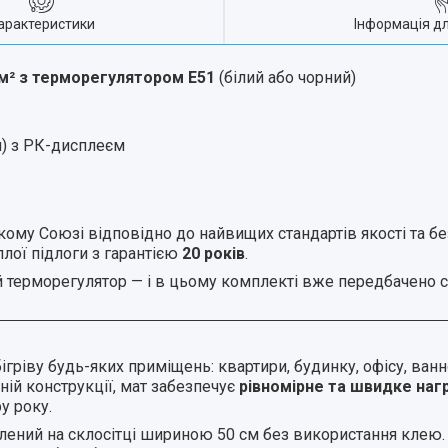
арактеристики
Інформація д
м² з терморегулятором E51
(білий або чорний)
й) з РК-дисплеєм
ому Союзі відповідно до найвищих стандартів якості та бе
плої підлоги з гарантією
20 років
.
й терморегулятор — і в цьому комплекті вже передбачено
ріву будь-яких приміщень: квартири, будинку, офісу, ванно
ній конструкції, мат забезпечує
рівномірне та швидке нагр
у року.
лений на склосітці шириною 50 см без використання клею