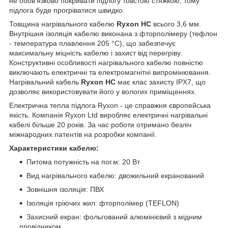
не обов'язково покривати підлогу товстою стяжкою, тому
підлога буде прогріватися швидко.
Товщина нагрівального кабелю
Ryxon НС
всього 3,6 мм.
Внутрішня ізоляція кабелю виконана з фторполімеру (тефлон
- температура плавлення 205 °C), що забезпечує
максимальну міцність кабелю і захист від перегріву.
Конструктивні особливості нагрівального кабелю повністю
виключають електричні та електромагнітні випромінювання.
Нагрівальний кабель
Ryxon НС
має клас захисту IPX7, що
дозволяє використовувати його у вологих приміщеннях.
Електрична тепла підлога Ryxon - це справжня європейська
якість. Компанія Ryxon Ltd виробляє електричні нагрівальні
кабелі більше 20 років. За час роботи отримано безліч
міжнародних патентів на розробки компанії.
Характеристики кабелю:
Питома потужність на пог.м: 20 Вт
Вид нагрівального кабелю: двожильний екранований
Зовнішня ізоляція: ПВХ
Ізоляція гріючих жил: фторполімер (TEFLON)
Захисний екран: фольгований алюмінієвий з мідним
провідником