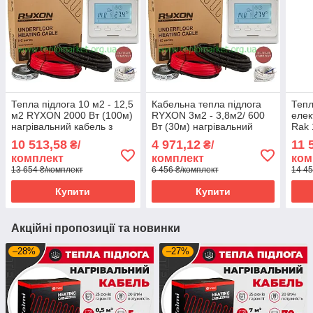
Тепла підлога 10 м2 - 12,5
Кабельна тепла підлога
Тепл
м2 RYXON 2000 Вт (100м)
RYXON 3м2 - 3,8м2/ 600
елек
нагрівальний кабель з
Вт (30м) нагрівальний
Rak 
програмованим
кабель з програмованим
нагр
10 513,58
4 971,12
11 
₴/
₴/
терморегулятором E51
терморегулятором E51
сен
комплект
комплект
ком
про
13 654 ₴/комплект
6 456 ₴/комплект
14 45
терм
Купити
Купити
Акційні пропозиції та новинки
–28%
–27%