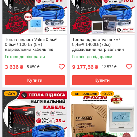
Тепла підлога Valmi 0,5м²-
Тепла підлога Valmi 7м²-
0,6м² / 100 Вт (5м)
8,4м²/ 1400Вт(70м)
нагрівальний кабель під
двожильний нагрівальний
плитку 20 Вт/м з
кабель 20 Вт/м з
Готово до відправки
Готово до відправки
терморегулятором TWE02
терморегулятором Valmi P30
Wi-fi
3 636
9 177,56
₴
₴
5 050 ₴
12 572 ₴
Купити
Купити
–25%
Топ продажів
–25%