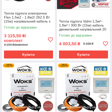
Тепла підлога електрична
Flex 1,5м2 - 1,8м2/ 262.5 Вт
(15м) нагрівальний кабель з
Тепла підлога Valmi 1,5м²-
програмованим
1,8м² / 300 Вт (15м) кабель
Готово до відправки
терморегулятором E51
двожильний нагрівальний 20
Вт/м з терморегулятором E51
3 115,50
Готово до відправки
₴/
комплект
4 003,50
₴
5 338 ₴
4 154 ₴/комплект
Купити
Купити
–25%
–25%