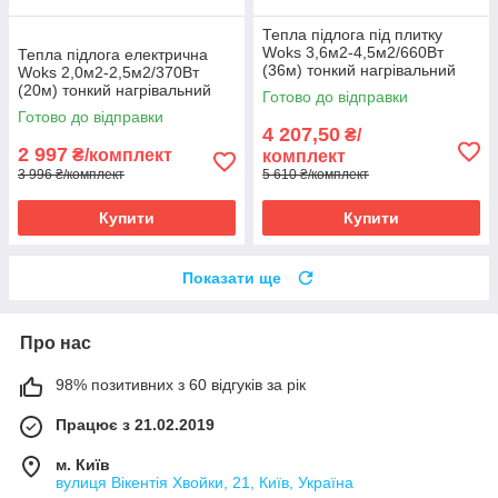
Тепла підлога під плитку
Woks 3,6м2-4,5м2/660Вт
Тепла підлога електрична
(36м) тонкий нагрівальний
Woks 2,0м2-2,5м2/370Вт
кабель +терморегулятор E51
(20м) тонкий нагрівальний
Готово до відправки
кабель під
Готово до відправки
плитку+терморегулятор E51
4 207,50
₴/
2 997
₴/комплект
комплект
3 996 ₴/комплект
5 610 ₴/комплект
Купити
Купити
Показати ще
Про нас
98% позитивних з 60 відгуків за рік
Працює з 21.02.2019
м. Київ
вулиця Вікентія Хвойки, 21, Київ, Україна