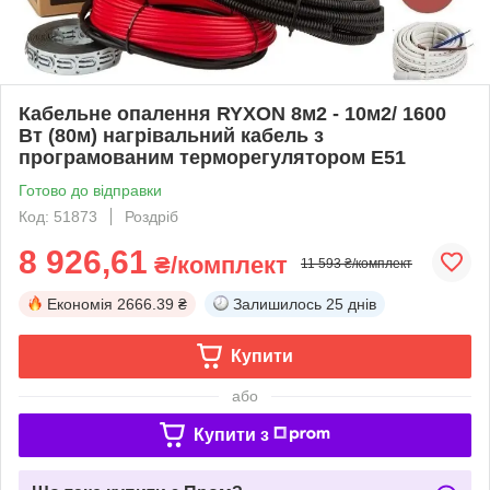
Кабельне опалення RYXON 8м2 - 10м2/ 1600
Вт (80м) нагрівальний кабель з
програмованим терморегулятором E51
Готово до відправки
Код: 51873
Роздріб
8 926,61
₴/комплект
11 593 ₴/комплект
Економія
2666.39 ₴
Залишилось
25 днів
Купити
або
Купити з