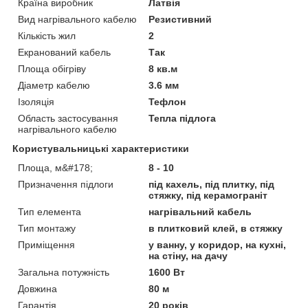
Країна виробник
Латвія
Вид нагрівального кабелю
Резистивний
Кількість жил
2
Екранований кабель
Так
Площа обігріву
8 кв.м
Діаметр кабелю
3.6 мм
Ізоляція
Тефлон
Область застосування
Тепла підлога
нагрівального кабелю
Користувальницькі характеристики
Площа, м&#178;
8 - 10
Призначення підлоги
під кахель, під плитку, під
стяжку, під керамограніт
Тип елемента
нагрівальний кабель
Тип монтажу
в плитковий клей, в стяжку
Приміщення
у ванну, у коридор, на кухні,
на стіну, на дачу
Загальна потужність
1600 Вт
Довжина
80 м
Гарантія
20 років