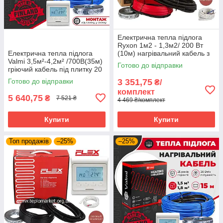
Електрична тепла підлога
Ryxon 1м2 - 1,3м2/ 200 Вт
Електрична тепла підлога
(10м) нагрівальний кабель з
Valmi 3,5м²-4,2м² /700В(35м)
програмованим
Готово до відправки
гріючий кабель під плитку 20
терморегулятором E51
Вт/м з терморегулятором E51
Готово до відправки
3 351,75
₴/
комплект
5 640,75
₴
7 521 ₴
4 469 ₴/комплект
Купити
Купити
Топ продажів
–25%
–25%