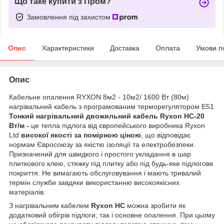
Що таке купити з Пром?
Замовлення під захистом
Опис
Характеристики
Доставка
Оплата
Умови п
Опис
Кабельне опалення RYXON 8м2 - 10м2/ 1600 Вт (80м)
нагрівальний кабель з програмованим терморегулятором E51
Тонкий нагрівальний двожильний кабель Ryxon НС-20
Вт/м -
це тепла підлога від європейського виробника Ryxon
Ltd
високої якості за помірною ціною
, що відповідає
нормам Євросоюзу за якістю ізоляції та електробезпеки.
Призначений для швидкого і простого укладання в шар
плиткового клею, стяжку під плитку або під будь-яке підлогове
покриття. Не вимагають обслуговування і мають тривалий
термін служби завдяки використанню високоякісних
матеріалів.
З нагрівальним кабелем
Ryxon НС
можна зробити як
додатковий обігрів підлоги, так і основне опалення. При цьому