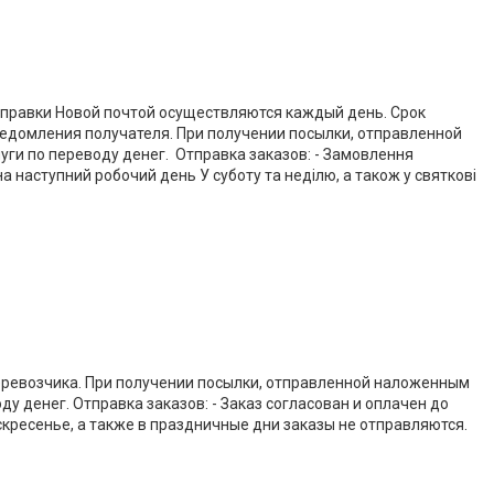
Отправки Новой почтой осуществляются каждый день. Срок 
ведомления получателя. При получении посылки, отправленной 
ги по переводу денег.  Отправка заказов: - Замовлення 
 наступний робочий день У суботу та неділю, а також у святкові 
еревозчика. При получении посылки, отправленной наложенным 
у денег. Отправка заказов: - Заказ согласован и оплачен до 
оскресенье, а также в праздничные дни заказы не отправляются. 