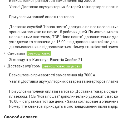
Безкоштовно при вартості замовлення від 2500 ₴.
Увага! Доставка акумуляторних батарей та інверторов платна
При условии полной оплаты за товар. 

Доставка службой “Новая почта” доступна во все населенные 
хранения посылки на почте - 5 рабочих дней. По истечению э
наложенным платежом, ТОВ "Нова пошта" дополнительно удержи
узгоджено та сплачено до 16:00 – відправлення в той же день;
дні замовлення не відправляються. Номер ттн клієнтові прих
Самовивіз
Безкоштовно
Зі складу в р. Києві вул. Вікентія Хвойки 21
Доставка кур'єром
Безкоштовно за умови
Безкоштовно при вартості замовлення від 7000 ₴.
Увага! Доставка акумуляторних батарей та інверторов платна
При условии полной оплаты за товар. Доставка товара осущ
платежом, ТОВ "Нова пошта" дополнительно удержит с вас коми
16:00 – отправка в тот же день; - Заказ согласован и оплаче
Номер ттн клієнтові приходить в смс повідомленні після відп
Способи оплати