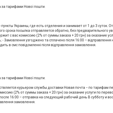
 за тарифами Нової пошти.

пункты Украины, где есть отделения и занимает от 1 до 3 суток. 
того срока посылка отправляется обратно, без предварительного у
т с вас комиссию (2% от суммы заказа + 20 грн) за оказание услу
 - Замовлення узгоджено та сплачено після 16:00 – відправлення на
одить в смс повідомленні після відправлення замовлення.
 за тарифами Нової пошти.

ествляется курьером службы доставки Новая почта − по тарифам п
ссию (2% от суммы заказа + 20 грн) за оказание услуги по перевод
н после 16:00 – отправка на следующий рабочий день В субботу и в
равлення замовлення.