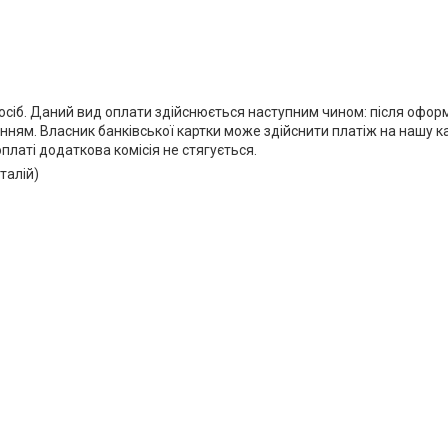
посіб. Даний вид оплати здійснюється наступним чином: після офо
нням. Власник банківської картки може здійснити платіж на нашу ка
платі додаткова комісія не стягується.
талій)